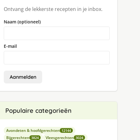
Ontvang de lekkerste recepten in je inbox.
Naam (optioneel)
E-mail
Aanmelden
Populaire categorieën
Avondeten & hoofdgerechten
12144
Bijgerechten
Vleesgerechten
3824
3024