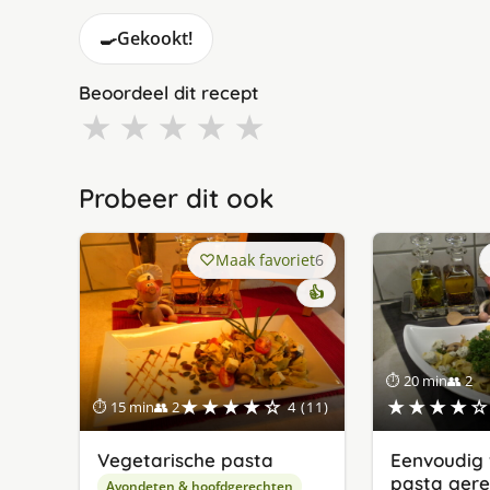
🍳
Gekookt!
Beoordeel dit recept
★
★
★
★
★
Probeer dit ook
Maak favoriet
6
👍
⏱ 20 min
👥 2
★★★★☆
★★★★☆
⏱ 15 min
👥 2
4 (11)
Vegetarische pasta
Eenvoudig 
pasta gere
Avondeten & hoofdgerechten