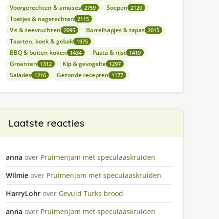
Voorgerechten & amuses
Soepen
2759
2120
Toetjes & nagerechten
2115
Vis & zeevruchten
Borrelhapjes & tapas
2095
2015
Taarten, koek & gebak
1975
BBQ & buiten koken
Pasta & rijst
1434
1419
Groenten
Kip & gevogelte
1312
1297
Salades
Gezonde recepten
1216
1177
Laatste reacties
anna
over
Pruimenjam met speculaaskruiden
Wilmie
over
Pruimenjam met speculaaskruiden
HarryLohr
over
Gevuld Turks brood
anna
over
Pruimenjam met speculaaskruiden