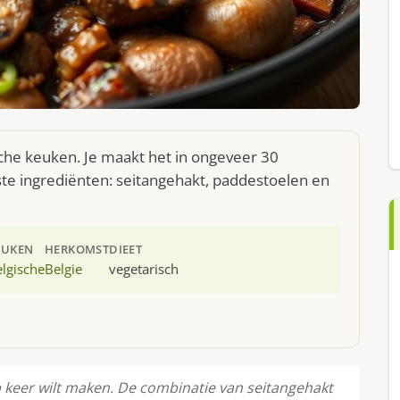
ische keuken. Je maakt het in ongeveer 30
te ingrediënten: seitangehakt, paddestoelen en
EUKEN
HERKOMST
DIEET
lgische
Belgie
vegetarisch
 op keer wilt maken. De combinatie van seitangehakt