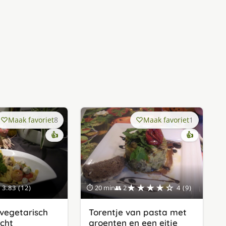
Maak favoriet
8
Maak favoriet
1
👍
👍
★★★★☆
3.83 (12)
⏱ 20 min
👥 2
4 (9)
vegetarisch
Torentje van pasta met
cht
groenten en een eitje