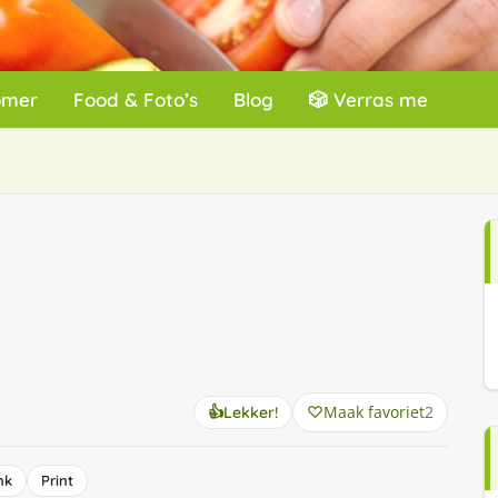
omer
Food & Foto’s
Blog
🎲 Verras me
Maak favoriet
2
👍
Lekker!
nk
Print