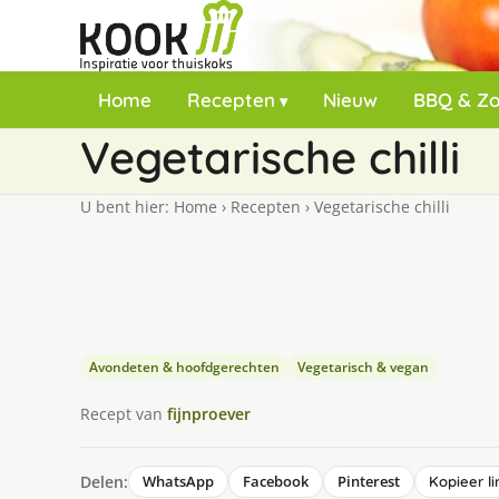
Home
Recepten
Nieuw
BBQ & Z
Vegetarische chilli
U bent hier:
Home
›
Recepten
›
Vegetarische chilli
Avondeten & hoofdgerechten
Vegetarisch & vegan
Recept van
fijnproever
Delen:
WhatsApp
Facebook
Pinterest
Kopieer li