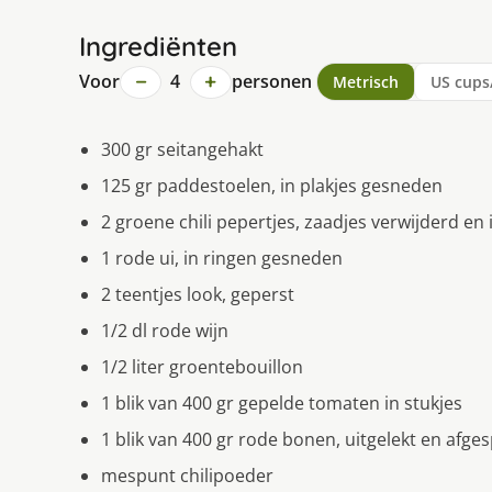
Ingrediënten
−
+
Voor
4
personen
Metrisch
US cups
300 gr seitangehakt
125 gr paddestoelen, in plakjes gesneden
2 groene chili pepertjes, zaadjes verwijderd en
1 rode ui, in ringen gesneden
2 teentjes look, geperst
1/2 dl rode wijn
1/2 liter groentebouillon
1 blik van 400 gr gepelde tomaten in stukjes
1 blik van 400 gr rode bonen, uitgelekt en afge
mespunt chilipoeder