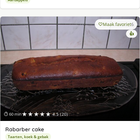
Maak favoriet
6
👍
★★★★★
⏱ 60 min
4.5 (20)
Rabarber cake
Taarten, koek & gebak