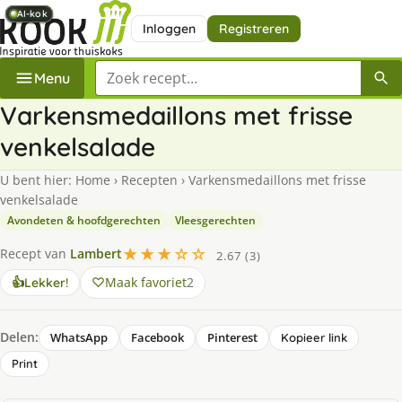
AI-kok
AI-kok
AI-kok
AI-kok
AI-kok
AI-kok
Inloggen
Registreren
Zoek een recept
Menu
Varkensmedaillons met frisse
venkelsalade
U bent hier:
Home
›
Recepten
›
Varkensmedaillons met frisse
venkelsalade
Avondeten & hoofdgerechten
Vleesgerechten
★★★☆☆
Recept van
Lambert
2.67 (3)
Maak favoriet
2
👍
Lekker!
Delen:
WhatsApp
Facebook
Pinterest
Kopieer link
Print