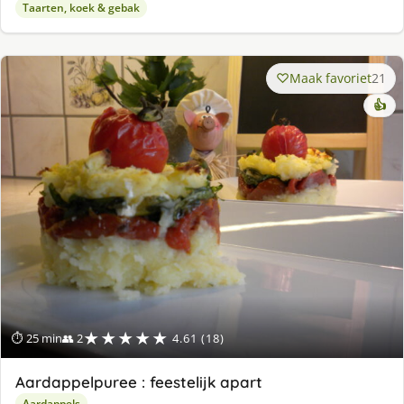
Taarten, koek & gebak
Maak favoriet
21
👍
★★★★★
⏱ 25 min
👥 2
4.61 (18)
Aardappelpuree : feestelijk apart
Aardappels