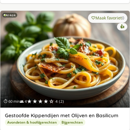
AI-kok
Maak favoriet
0
👍
★★★★☆
⏱ 60 min
👥 4
4 (2)
Gestoofde Kippendijen met Olijven en Basilicum
Avondeten & hoofdgerechten
Bijgerechten