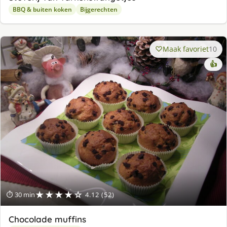
BBQ & buiten koken
Bijgerechten
Maak favoriet
10
👍
★★★★☆
⏱ 30 min
4.12 (52)
Chocolade muffins