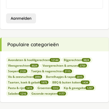
Aanmelden
Populaire categorieën
Avondeten & hoofdgerechten
Bijgerechten
12144
3824
Vleesgerechten
Voorgerechten & amuses
3024
2759
Soepen
Toetjes & nagerechten
2120
2115
Vis & zeevruchten
Borrelhapjes & tapas
2094
2015
Taarten, koek & gebak
BBQ & buiten koken
1975
1434
Pasta & rijst
Groenten
Kip & gevogelte
1419
1312
1297
Salades
Gezonde recepten
1216
1177