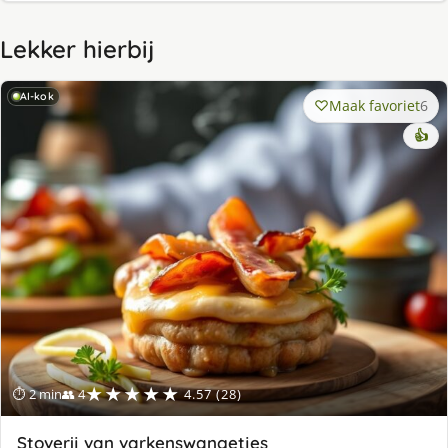
Lekker hierbij
AI-kok
Maak favoriet
6
👍
★★★★★
⏱ 2 min
👥 4
4.57 (28)
Stoverij van varkenswangetjes