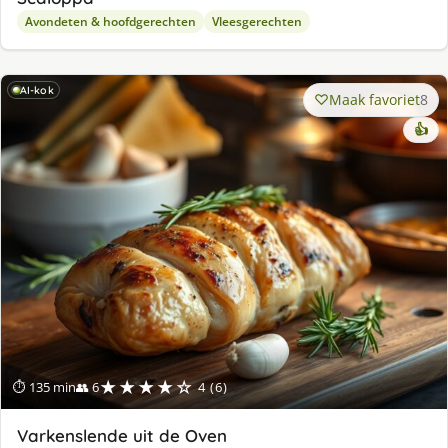
Avondeten & hoofdgerechten
Vleesgerechten
AI-kok
Maak favoriet
8
👍
★★★★☆
⏱ 135 min
👥 6
4 (6)
Varkenslende uit de Oven