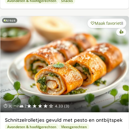
Avondeten & hoofdgerechten
Snacks
AI-kok
Maak favoriet
8
👍
★★★★☆
⏱ 30 min
👥 2
4.33 (3)
Schnitzelrolletjes gevuld met pesto en ontbijtspek
Avondeten & hoofdgerechten
Vleesgerechten