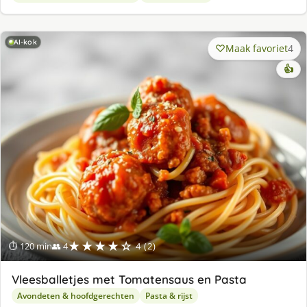
AI-kok
Maak favoriet
4
👍
★★★★☆
⏱ 120 min
👥 4
4 (2)
Vleesballetjes met Tomatensaus en Pasta
Avondeten & hoofdgerechten
Pasta & rijst