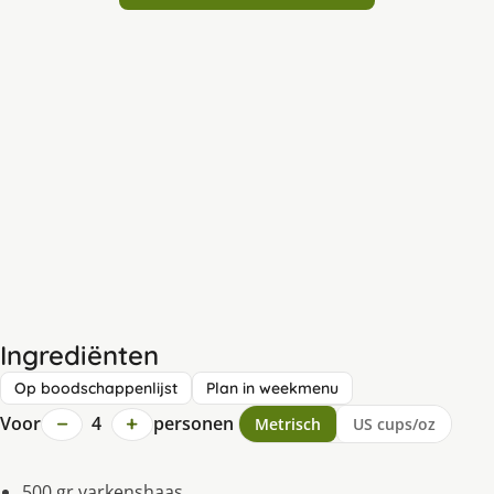
Ingrediënten
Op boodschappenlijst
Plan in weekmenu
−
+
Voor
4
personen
Metrisch
US cups/oz
500 gr.varkenshaas