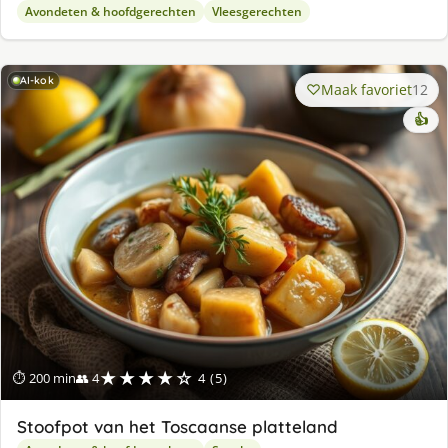
Avondeten & hoofdgerechten
Vleesgerechten
AI-kok
Maak favoriet
12
👍
★★★★☆
⏱ 200 min
👥 4
4 (5)
Stoofpot van het Toscaanse platteland