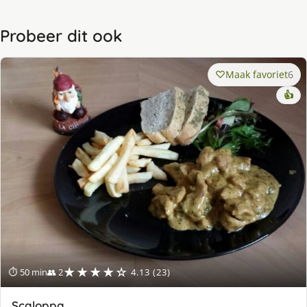
Probeer dit ook
Maak favoriet
6
👍
★★★★☆
⏱ 50 min
👥 2
4.13 (23)
Scaloppa