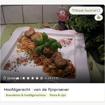
Maak favoriet
12
👍
★★★★☆
⏱ 20 min
👥 2
4.24 (17)
Hoofdgerecht : van de fijnproever
Avondeten & hoofdgerechten
Pasta & rijst