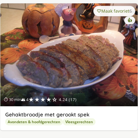
Maak favoriet
6
👍
★★★★☆
⏱ 30 min
👥 4
4.24 (17)
Gehaktbroodje met gerookt spek
Avondeten & hoofdgerechten
Vleesgerechten