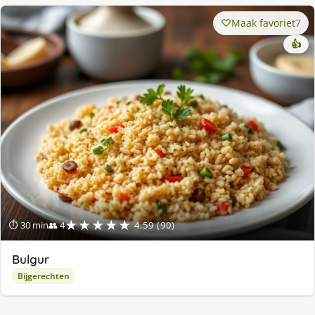
Maak favoriet
7
👍
★★★★★
⏱ 30 min
👥 4
4.59 (90)
Bulgur
Bijgerechten