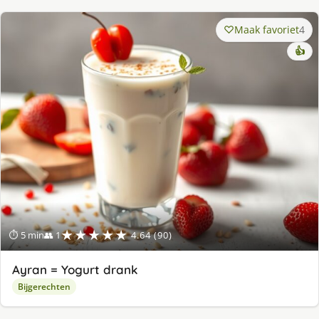
Maak favoriet
4
👍
★★★★★
⏱ 5 min
👥 1
4.64 (90)
Ayran = Yogurt drank
Bijgerechten