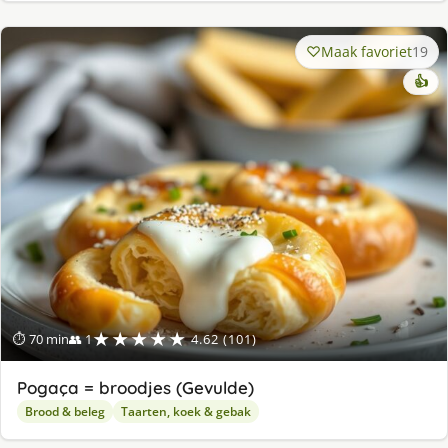
Maak favoriet
19
👍
★★★★★
⏱ 70 min
👥 1
4.62 (101)
Pogaça = broodjes (Gevulde)
Brood & beleg
Taarten, koek & gebak