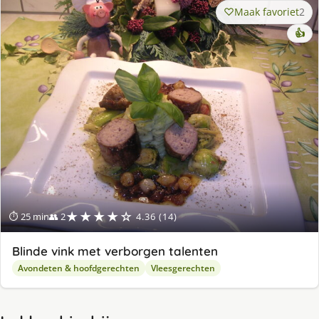
Maak favoriet
2
👍
★★★★☆
⏱ 25 min
👥 2
4.36 (14)
Blinde vink met verborgen talenten
Avondeten & hoofdgerechten
Vleesgerechten