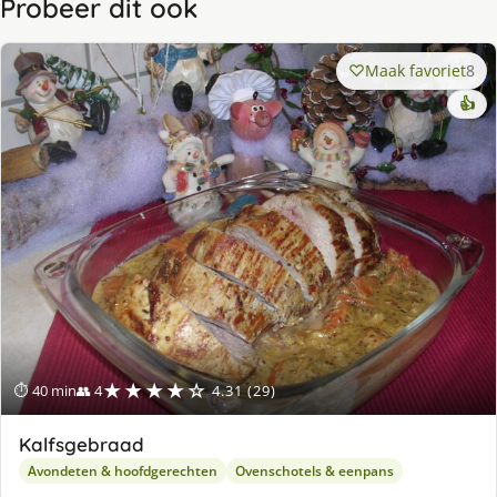
Probeer dit ook
Maak favoriet
8
👍
★★★★☆
⏱ 40 min
👥 4
4.31 (29)
Kalfsgebraad
Avondeten & hoofdgerechten
Ovenschotels & eenpans