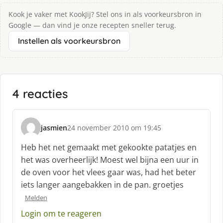
Kook je vaker met KookJij? Stel ons in als voorkeursbron in
Google — dan vind je onze recepten sneller terug.
Instellen als voorkeursbron
4 reacties
jasmien
24 november 2010 om 19:45
s
c
Heb het net gemaakt met gekookte patatjes en
h
het was overheerlijk! Moest wel bijna een uur in
r
de oven voor het vlees gaar was, had het beter
e
iets langer aangebakken in de pan. groetjes
e
f
Melden
:
Login om te reageren