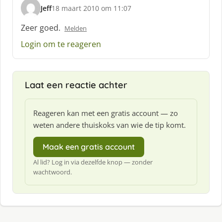
Jeff
18 maart 2010 om 11:07
s
c
Zeer goed.
Melden
h
Login om te reageren
r
e
e
f
Laat een reactie achter
:
Reageren kan met een gratis account — zo
weten andere thuiskoks van wie de tip komt.
Maak een gratis account
Al lid? Log in via dezelfde knop — zonder
wachtwoord.