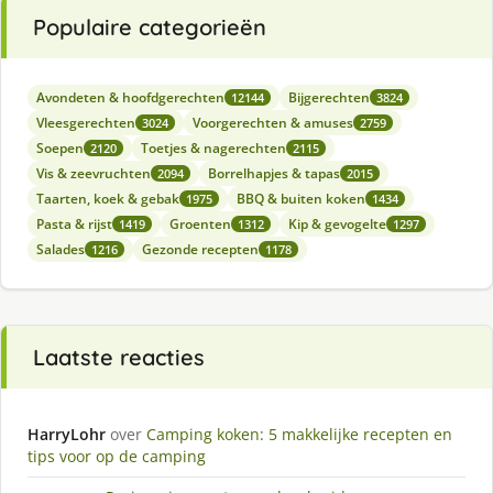
Populaire categorieën
Avondeten & hoofdgerechten
Bijgerechten
12144
3824
Vleesgerechten
Voorgerechten & amuses
3024
2759
Soepen
Toetjes & nagerechten
2120
2115
Vis & zeevruchten
Borrelhapjes & tapas
2094
2015
Taarten, koek & gebak
BBQ & buiten koken
1975
1434
Pasta & rijst
Groenten
Kip & gevogelte
1419
1312
1297
Salades
Gezonde recepten
1216
1178
Laatste reacties
HarryLohr
over
Camping koken: 5 makkelijke recepten en
tips voor op de camping