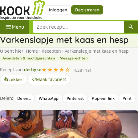
Inloggen
Registreren
Zoek een recept
Menu
Varkenslapje met kaas en hesp
U bent hier:
Home
›
Recepten
›
Varkenslapje met kaas en hesp
Avondeten & hoofdgerechten
Vleesgerechten
★★★★☆
Recept van
derbyke
4.23 (13)
Maak favoriet
4
👍
Lekker!
Delen:
WhatsApp
Pinterest
Delen…
Kopieer link
Print