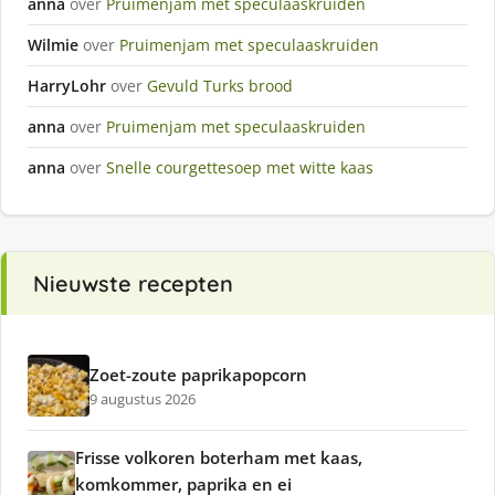
anna
over
Pruimenjam met speculaaskruiden
Wilmie
over
Pruimenjam met speculaaskruiden
HarryLohr
over
Gevuld Turks brood
anna
over
Pruimenjam met speculaaskruiden
anna
over
Snelle courgettesoep met witte kaas
Nieuwste recepten
Zoet-zoute paprikapopcorn
9 augustus 2026
Frisse volkoren boterham met kaas,
komkommer, paprika en ei