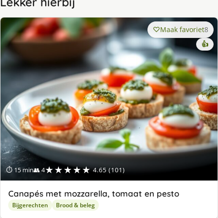
Lekker hierbij
Maak favoriet
8
👍
★★★★★
⏱ 15 min
👥 4
4.65 (101)
Canapés met mozzarella, tomaat en pesto
Bijgerechten
Brood & beleg