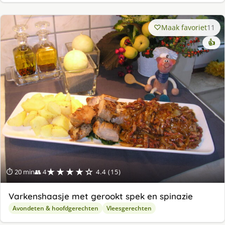
Maak favoriet
11
👍
★★★★☆
⏱ 20 min
👥 4
4.4 (15)
Varkenshaasje met gerookt spek en spinazie
Avondeten & hoofdgerechten
Vleesgerechten