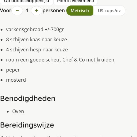
Op boodschappenlijst
Plan in weekmenu
−
+
Voor
4
personen
Metrisch
US cups/oz
varkensgebraad +/-700gr
8 schijven kaas naar keuze
4 schijven hesp naar keuze
room een goede scheut Chef & Co met kruiden
peper
mosterd
Benodigdheden
Oven
Bereidingswijze