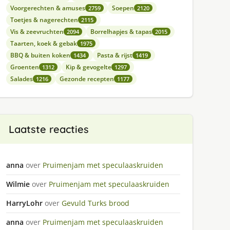
Voorgerechten & amuses
Soepen
2759
2120
Toetjes & nagerechten
2115
Vis & zeevruchten
Borrelhapjes & tapas
2094
2015
Taarten, koek & gebak
1975
BBQ & buiten koken
Pasta & rijst
1434
1419
Groenten
Kip & gevogelte
1312
1297
Salades
Gezonde recepten
1216
1177
Laatste reacties
anna
over
Pruimenjam met speculaaskruiden
Wilmie
over
Pruimenjam met speculaaskruiden
HarryLohr
over
Gevuld Turks brood
anna
over
Pruimenjam met speculaaskruiden