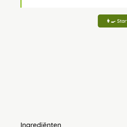
👩‍🍳 St
Ingrediënten