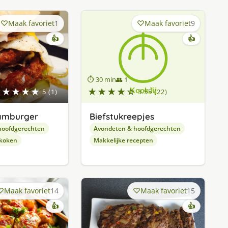
Maak favoriet
1
Maak favoriet
9
👍
👍
⏱ 30 min
👥 1
★★★★★
★★★★☆
5 (1)
3.55 (22)
amburger
Biefstukreepjes
hoofdgerechten
Avondeten & hoofdgerechten
 koken
Makkelijke recepten
Maak favoriet
14
Maak favoriet
15
👍
👍