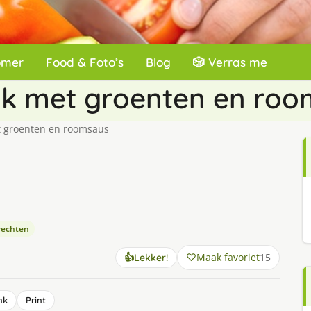
omer
Food & Foto’s
Blog
🎲 Verras me
k met groenten en roo
 groenten en roomsaus
rechten
Maak favoriet
15
👍
Lekker!
nk
Print