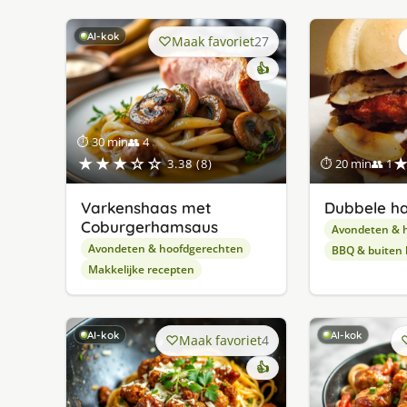
AI-kok
Maak favoriet
27
👍
⏱ 30 min
👥 4
★★★☆☆
3.38 (8)
⏱ 20 min
👥 1
Varkenshaas met
Dubbele h
Coburgerhamsaus
Avondeten & 
Avondeten & hoofdgerechten
BBQ & buiten
Makkelijke recepten
AI-kok
AI-kok
Maak favoriet
4
👍