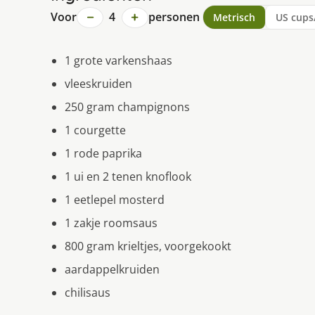
−
+
Voor
4
personen
Metrisch
US cups
1 grote varkenshaas
vleeskruiden
250 gram champignons
1 courgette
1 rode paprika
1 ui en 2 tenen knoflook
1 eetlepel mosterd
1 zakje roomsaus
800 gram krieltjes, voorgekookt
aardappelkruiden
chilisaus