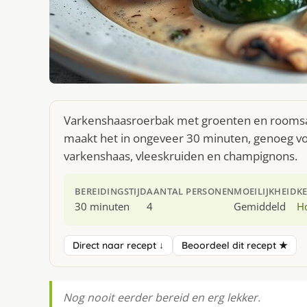
Varkenshaasroerbak met groenten en roomsaus
maakt het in ongeveer 30 minuten, genoeg voo
varkenshaas, vleeskruiden en champignons.
BEREIDINGSTIJD
AANTAL PERSONEN
MOEILIJKHEID
K
30 minuten
4
Gemiddeld
H
Direct naar recept ↓
Beoordeel dit recept ★
Nog nooit eerder bereid en erg lekker.