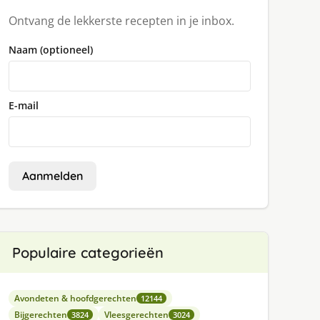
Ontvang de lekkerste recepten in je inbox.
Naam (optioneel)
E-mail
Aanmelden
Populaire categorieën
Avondeten & hoofdgerechten
12144
Bijgerechten
Vleesgerechten
3824
3024