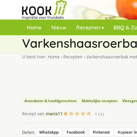
Home
Nieuw
Recepten
BBQ & Z
Varkenshaasroerba
U bent hier:
Home
›
Recepten
›
Varkenshaasroerbak met
Avondeten & hoofdgerechten
Makkelijke recepten
Vleesge
★☆☆☆☆
Recept van
maria11
1 (1)
Delen:
WhatsApp
Facebook
Pinterest
Kopieer li