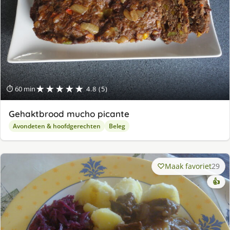
★★★★★
⏱ 60 min
4.8 (5)
Gehaktbrood mucho picante
Avondeten & hoofdgerechten
Beleg
Maak favoriet
29
👍