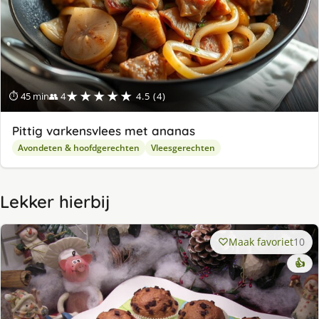
★★★★★
⏱ 45 min
👥 4
4.5 (4)
Pittig varkensvlees met ananas
Avondeten & hoofdgerechten
Vleesgerechten
Lekker hierbij
Maak favoriet
10
👍