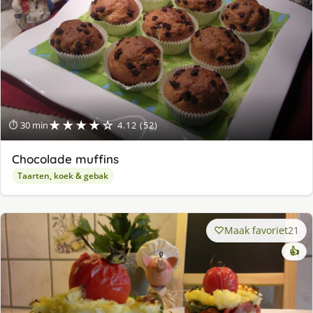
★★★★☆
⏱ 30 min
4.12 (52)
Chocolade muffins
Taarten, koek & gebak
Maak favoriet
21
👍