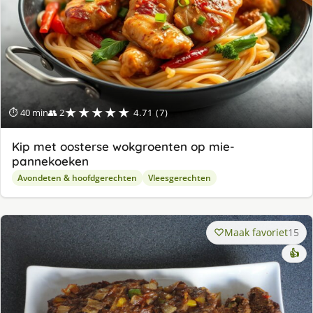
★★★★★
⏱ 40 min
👥 2
4.71 (7)
Kip met oosterse wokgroenten op mie-
pannekoeken
Avondeten & hoofdgerechten
Vleesgerechten
Maak favoriet
15
👍