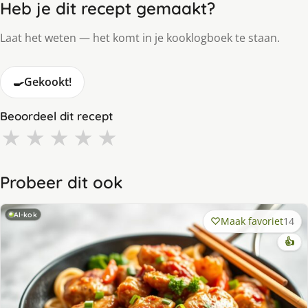
Heb je dit recept gemaakt?
Laat het weten — het komt in je kooklogboek te staan.
🍳
Gekookt!
Beoordeel dit recept
★
★
★
★
★
Probeer dit ook
AI-kok
Maak favoriet
14
👍