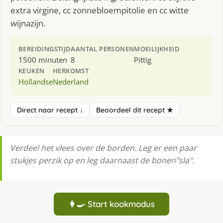
extra virgine, cc zonnebloempitolie en cc witte
wijnazijn.
BEREIDINGSTIJD
AANTAL PERSONEN
MOEILIJKHEID
1500 minuten
8
Pittig
KEUKEN
HERKOMST
Hollandse
Nederland
Direct naar recept ↓
Beoordeel dit recept ★
Verdeel het vlees over de borden. Leg er een paar
stukjes perzik op en leg daarnaast de bonen"sla".
👩‍🍳 Start kookmodus