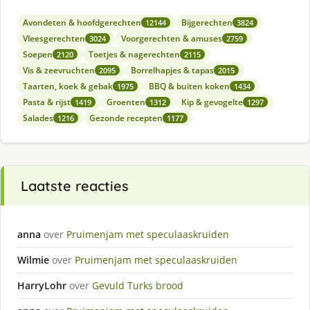
Avondeten & hoofdgerechten
Bijgerechten
12144
3824
Vleesgerechten
Voorgerechten & amuses
3024
2759
Soepen
Toetjes & nagerechten
2120
2115
Vis & zeevruchten
Borrelhapjes & tapas
2095
2015
Taarten, koek & gebak
BBQ & buiten koken
1975
1434
Pasta & rijst
Groenten
Kip & gevogelte
1419
1312
1297
Salades
Gezonde recepten
1216
1177
Laatste reacties
anna
over
Pruimenjam met speculaaskruiden
Wilmie
over
Pruimenjam met speculaaskruiden
HarryLohr
over
Gevuld Turks brood