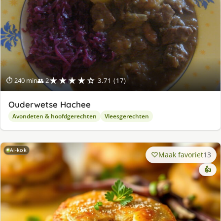
★★★★☆
⏱ 240 min
👥 2
3.71 (17)
Ouderwetse Hachee
Avondeten & hoofdgerechten
Vleesgerechten
AI-kok
Maak favoriet
13
👍