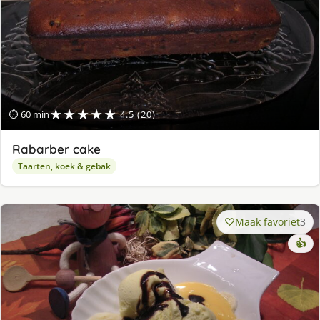
★★★★★
⏱ 60 min
4.5 (20)
Rabarber cake
Taarten, koek & gebak
Maak favoriet
3
👍