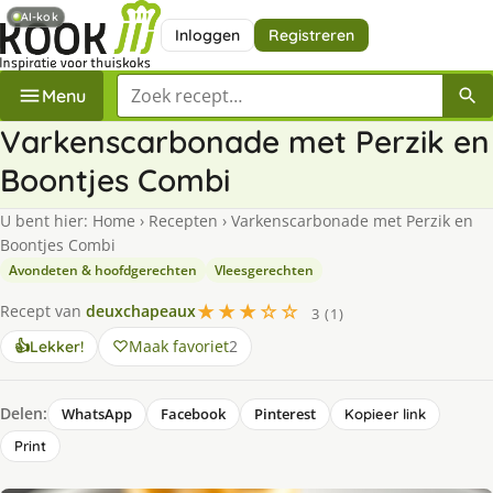
AI-kok
Inloggen
Registreren
Zoek een recept
Menu
Varkenscarbonade met Perzik en
Boontjes Combi
U bent hier:
Home
›
Recepten
›
Varkenscarbonade met Perzik en
Boontjes Combi
Avondeten & hoofdgerechten
Vleesgerechten
★★★☆☆
Recept van
deuxchapeaux
3 (1)
Maak favoriet
2
👍
Lekker!
Delen:
WhatsApp
Facebook
Pinterest
Kopieer link
Print