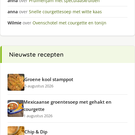
anna
over
Pruimenjam met speculaaskruiden
anna
over
Snelle courgettesoep met witte kaas
Wilmie
over
Ovenschotel met courgette en tonijn
Nieuwste recepten
Groene kool stamppot
5 augustus 2026
Mexicaanse groentesoep met gehakt en
courgette
1 augustus 2026
Chip & Dip