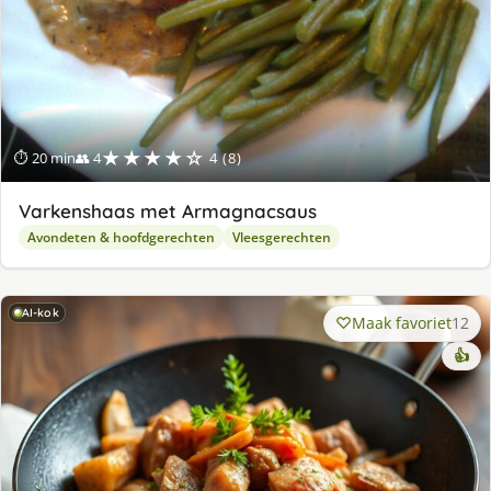
★★★★☆
⏱ 20 min
👥 4
4 (8)
Varkenshaas met Armagnacsaus
Avondeten & hoofdgerechten
Vleesgerechten
AI-kok
Maak favoriet
12
👍