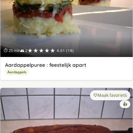
★★★★★
⏱ 25 min
👥 2
4.61 (18)
Aardappelpuree : feestelijk apart
Aardappels
Maak favoriet
6
👍