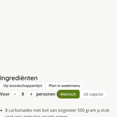
Ingrediënten
Op boodschappenlijst
Plan in weekmenu
−
+
Voor
8
personen
Metrisch
US cups/oz
8 carbonades met bot van ongeveer 500 gram p.stuk
veel vers gemalen zwarte peper