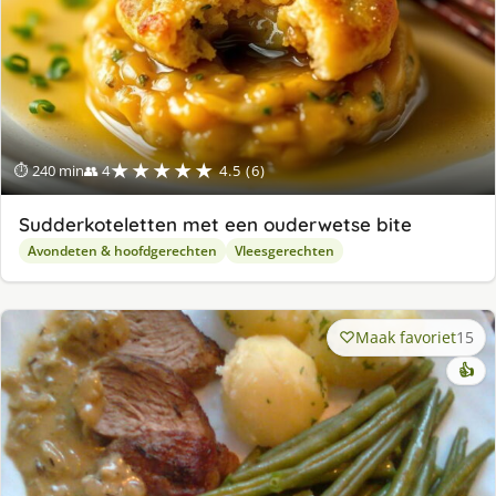
★★★★★
⏱ 240 min
👥 4
4.5 (6)
Sudderkoteletten met een ouderwetse bite
Avondeten & hoofdgerechten
Vleesgerechten
Maak favoriet
15
👍