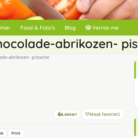
omer
Food & Foto’s
Blog
🎲 Verras me
ho­co­la­de-abri­ko­zen- pis
la­de-abri­ko­zen- pis­ta­che
Maak favoriet
2
👍
Lekker!
nk
Print