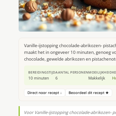
Va­nil­le-ijstop­ping cho­co­la­de-abri­ko­zen- pis
maakt het in ongeveer 10 minuten, genoeg voo
chocolade, gewelde abrikozen en pistachenot
BEREIDINGSTIJD
AANTAL PERSONEN
MOEILIJKHEID
K
10 minuten
6
Makkelijk
H
Direct naar recept ↓
Beoordeel dit recept ★
Voor Va­nil­le-ijstop­ping cho­co­la­de-abri­ko­zen- 