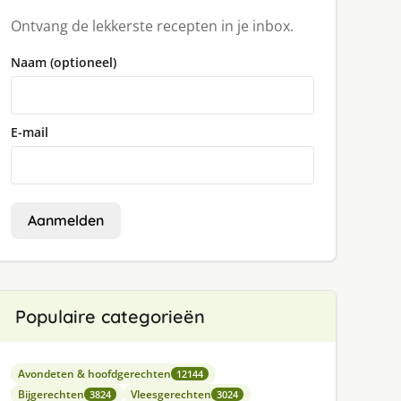
Ontvang de lekkerste recepten in je inbox.
Naam (optioneel)
E-mail
Aanmelden
Populaire categorieën
Avondeten & hoofdgerechten
12144
Bijgerechten
Vleesgerechten
3824
3024