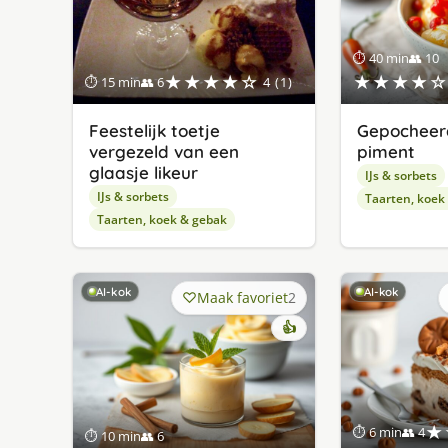
⏱ 40 min
👥 10
★★★★☆
★★★★☆
⏱ 15 min
👥 6
4 (1)
Feestelijk toetje
Gepocheer
vergezeld van een
piment
glaasje likeur
IJs & sorbets
IJs & sorbets
Taarten, koek
Taarten, koek & gebak
AI-kok
AI-kok
Maak favoriet
2
👍
★
⏱ 6 min
👥 4
⏱ 10 min
👥 6