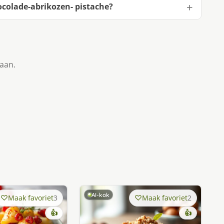
o­la­de-abri­ko­zen- pis­ta­che?
taan.
AI-kok
Maak favoriet
3
Maak favoriet
2
👍
👍