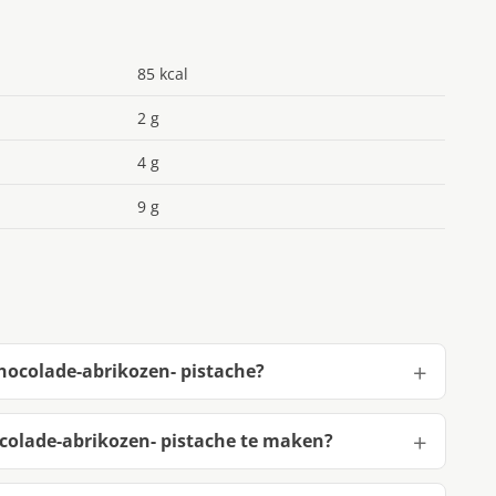
85 kcal
2 g
4 g
9 g
­co­la­de-abri­ko­zen- pis­ta­che?
co­la­de-abri­ko­zen- pis­ta­che te maken?