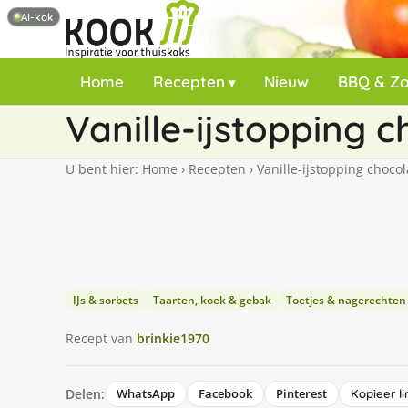
AI-kok
Home
Recepten
Nieuw
BBQ & Z
Va­nil­le-ijstop­ping c
U bent hier:
Home
›
Recepten
›
Va­nil­le-ijstop­ping cho­co­
IJs & sorbets
Taarten, koek & gebak
Toetjes & nagerechten
Recept van
brinkie1970
Delen:
WhatsApp
Facebook
Pinterest
Kopieer li