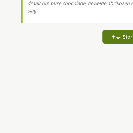
draait om pure chocolade, gewelde abrikozen e
slag.
👩‍🍳 St