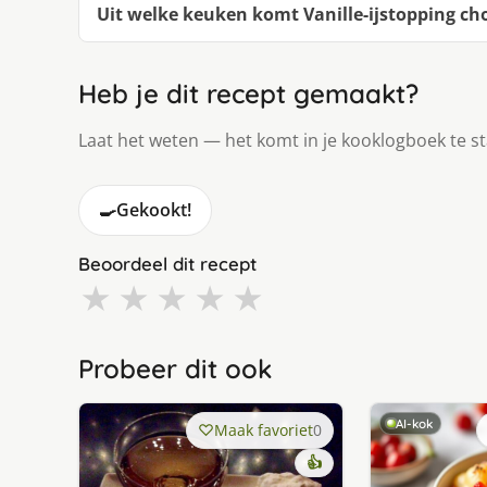
Uit welke keuken komt Va­nil­le-ijstop­ping cho­c
Heb je dit recept gemaakt?
Laat het weten — het komt in je kooklogboek te s
🍳
Gekookt!
Beoordeel dit recept
★
★
★
★
★
Probeer dit ook
AI-kok
Maak favoriet
0
👍