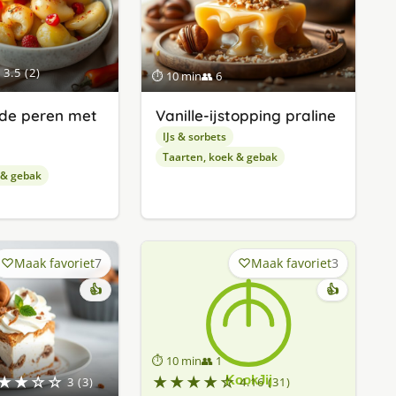
3.5 (2)
⏱ 10 min
👥 6
de peren met
Va­nil­le-ijstop­ping pra­li­ne
IJs & sorbets
Taarten, koek & gebak
 & gebak
Maak favoriet
7
Maak favoriet
3
👍
👍
⏱ 10 min
👥 1
★★☆☆
★★★★☆
3 (3)
4.16 (31)