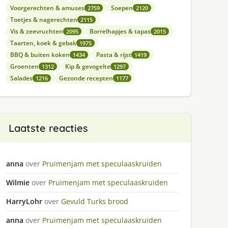
Voorgerechten & amuses
Soepen
2759
2120
Toetjes & nagerechten
2115
Vis & zeevruchten
Borrelhapjes & tapas
2095
2015
Taarten, koek & gebak
1975
BBQ & buiten koken
Pasta & rijst
1434
1419
Groenten
Kip & gevogelte
1312
1297
Salades
Gezonde recepten
1216
1177
Laatste reacties
anna
over
Pruimenjam met speculaaskruiden
Wilmie
over
Pruimenjam met speculaaskruiden
HarryLohr
over
Gevuld Turks brood
anna
over
Pruimenjam met speculaaskruiden