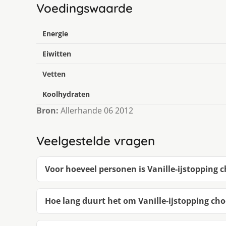
Voedingswaarde
Energie
Eiwitten
Vetten
Koolhydraten
Bron:
Allerhande 06 2012
Veelgestelde vragen
Voor hoeveel personen is Va­nil­le-ijstop­ping cho
Hoe lang duurt het om Va­nil­le-ijstop­ping cho­