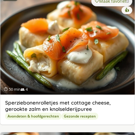
Maak favoriet
0
👍
⏱ 50 min
👥 4
Sperziebonenrolletjes met cottage cheese,
gerookte zalm en knolselderijpuree
Avondeten & hoofdgerechten
Gezonde recepten