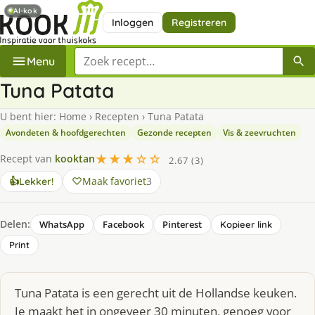
AI-kok
Inloggen
Registreren
Zoek een recept
Menu
Tuna Patata
U bent hier:
Home
›
Recepten
›
Tuna Patata
Avondeten & hoofdgerechten
Gezonde recepten
Vis & zeevruchten
★★★☆☆
Recept van
kooktan
2.67 (3)
Maak favoriet
3
👍
Lekker!
Delen:
WhatsApp
Facebook
Pinterest
Kopieer link
Print
Tuna Patata is een gerecht uit de Hollandse keuken.
Je maakt het in ongeveer 30 minuten, genoeg voor