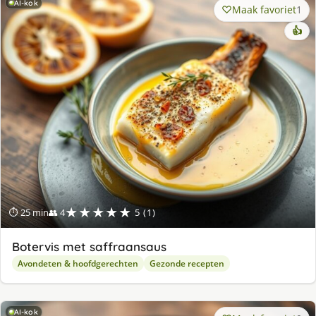
AI-kok
Maak favoriet
1
👍
★★★★★
⏱ 25 min
👥 4
5 (1)
Botervis met saffraansaus
Avondeten & hoofdgerechten
Gezonde recepten
AI-kok