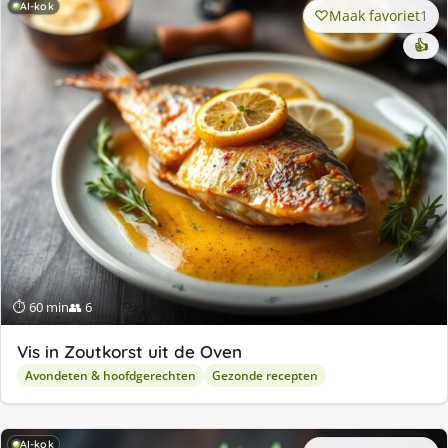
AI-kok
Maak favoriet
1
👍
⏱ 60 min
👥 6
Vis in Zoutkorst uit de Oven
Avondeten & hoofdgerechten
Gezonde recepten
AI-kok