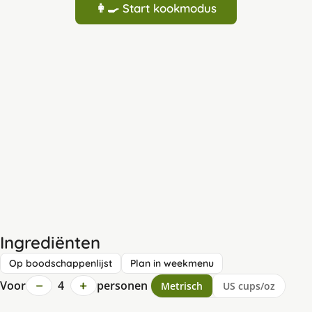
👩‍🍳 Start kookmodus
Ingrediënten
Op boodschappenlijst
Plan in weekmenu
−
+
Voor
4
personen
Metrisch
US cups/oz