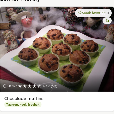
Maak favoriet
10
👍
★★★★☆
⏱ 30 min
4.12 (52)
Chocolade muffins
Taarten, koek & gebak