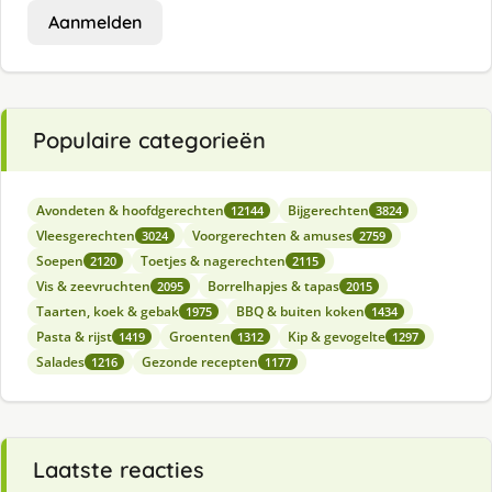
Aanmelden
Populaire categorieën
Avondeten & hoofdgerechten
Bijgerechten
12144
3824
Vleesgerechten
Voorgerechten & amuses
3024
2759
Soepen
Toetjes & nagerechten
2120
2115
Vis & zeevruchten
Borrelhapjes & tapas
2095
2015
Taarten, koek & gebak
BBQ & buiten koken
1975
1434
Pasta & rijst
Groenten
Kip & gevogelte
1419
1312
1297
Salades
Gezonde recepten
1216
1177
Laatste reacties