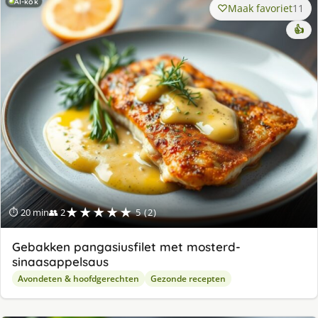
AI-kok
Maak favoriet
11
👍
★★★★★
⏱ 20 min
👥 2
5 (2)
Gebakken pangasiusfilet met mosterd-
sinaasappelsaus
Avondeten & hoofdgerechten
Gezonde recepten