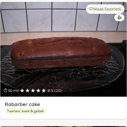
Maak favoriet
6
👍
★★★★★
⏱ 60 min
4.5 (20)
Rabarber cake
Taarten, koek & gebak