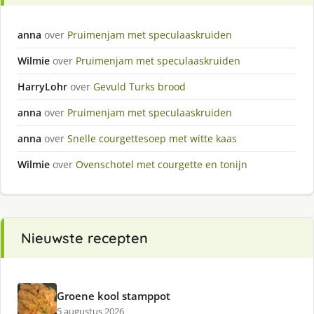
anna
over
Pruimenjam met speculaaskruiden
Wilmie
over
Pruimenjam met speculaaskruiden
HarryLohr
over
Gevuld Turks brood
anna
over
Pruimenjam met speculaaskruiden
anna
over
Snelle courgettesoep met witte kaas
Wilmie
over
Ovenschotel met courgette en tonijn
Nieuwste recepten
Groene kool stamppot
5 augustus 2026