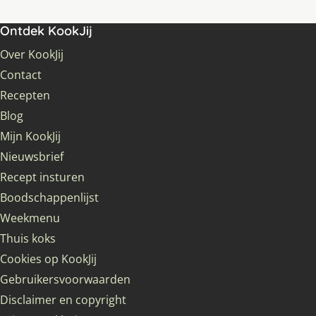
Ontdek KookJij
Over KookJij
Contact
Recepten
Blog
Mijn KookJij
Nieuwsbrief
Recept insturen
Boodschappenlijst
Weekmenu
Thuis koks
Cookies op KookJij
Gebruikersvoorwaarden
Disclaimer en copyright