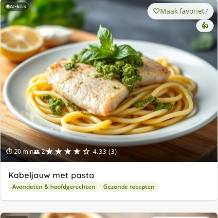
AI-kok
Maak favoriet
7
👍
★★★★☆
⏱ 20 min
👥 2
4.33 (3)
Kabeljauw met pasta
Avondeten & hoofdgerechten
Gezonde recepten