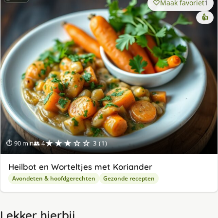
Maak favoriet
1
👍
★★★☆☆
⏱ 90 min
👥 4
3 (1)
Heilbot en Worteltjes met Koriander
Avondeten & hoofdgerechten
Gezonde recepten
Lekker hierbij