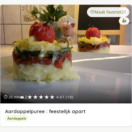
Maak favoriet
21
👍
★★★★★
⏱ 25 min
👥 2
4.61 (18)
Aardappelpuree : feestelijk apart
Aardappels