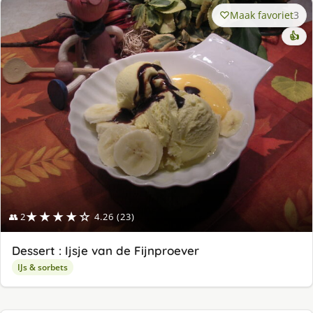
Maak favoriet
3
👍
★★★★☆
👥 2
4.26 (23)
Dessert : Ijsje van de Fijnproever
IJs & sorbets