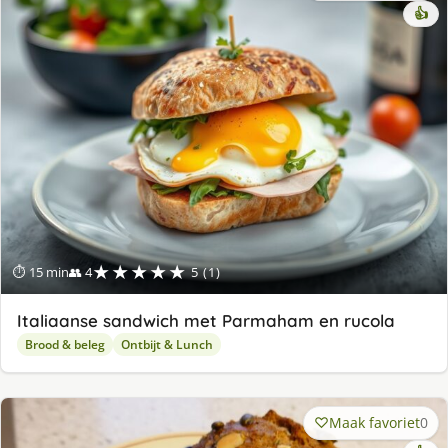
👍
★★★★★
⏱ 15 min
👥 4
5 (1)
Italiaanse sandwich met Parmaham en rucola
Brood & beleg
Ontbijt & Lunch
Maak favoriet
0