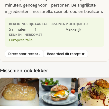
minuten, genoeg voor 1 personen. Belangrijkste
ingrediënten: mozzarella, casinobrood en basilicum.
BEREIDINGSTIJD
AANTAL PERSONEN
MOEILIJKHEID
5 minuten
1
Makkelijk
KEUKEN
HERKOMST
Europese
Italie
Direct naar recept ↓
Beoordeel dit recept ★
Misschien ook lekker