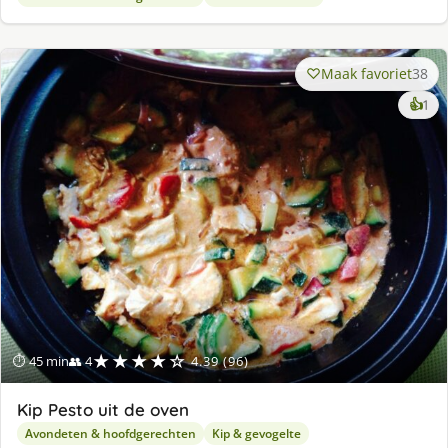
Maak favoriet
38
ke
👍
1
lek
ge
★★★★☆
⏱ 45 min
👥 4
4.39 (96)
Kip Pesto uit de oven
Avondeten & hoofdgerechten
Kip & gevogelte