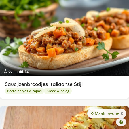
⏱ 60 min
👥 12
Saucijzenbroodjes Italiaanse Stijl
Borrelhapjes & tapas
Brood & beleg
Maak favoriet
0
👍