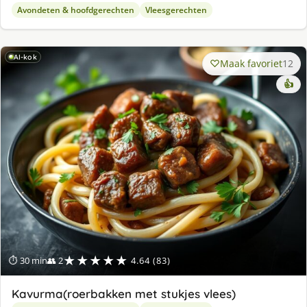
Avondeten & hoofdgerechten
Vleesgerechten
AI-kok
Maak favoriet
12
👍
★★★★★
⏱ 30 min
👥 2
4.64 (83)
Kavurma(roerbakken met stukjes vlees)