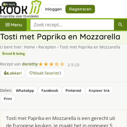
AI-kok
AI-kok
AI-kok
AI-kok
AI-kok
Inloggen
Registreren
Zoek een recept
Menu
Tosti met Paprika en Mozzarella
U bent hier:
Home
›
Recepten
›
Tosti met Paprika en Mozzarella
Brood & beleg
★★★☆☆
Recept van
dorothy
2.5 (2)
Maak favoriet
3
👍
Lekker!
Delen:
WhatsApp
Facebook
Pinterest
Kopieer link
Print
Tosti met Paprika en Mozzarella is een gerecht uit
de Europese keuken. Je maakt het in ongeveer 5