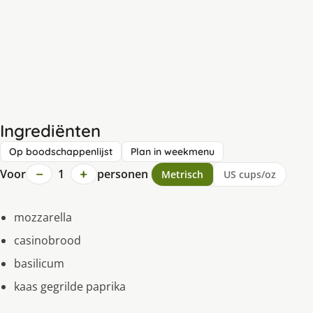
Ingrediënten
Op boodschappenlijst
Plan in weekmenu
−
+
Voor
1
personen
Metrisch
US cups/oz
mozzarella
casinobrood
basilicum
kaas gegrilde paprika