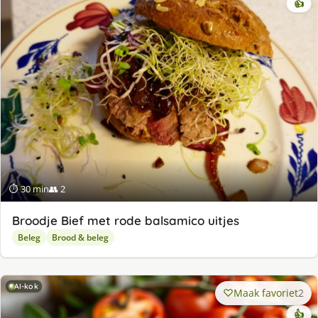
👍
⏱ 30 min
👥 2
Broodje Bief met rode balsamico uitjes
Beleg
Brood & beleg
AI-kok
Maak favoriet
2
👍