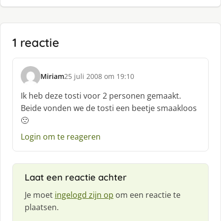
1 reactie
Miriam
25 juli 2008 om 19:10
s
c
Ik heb deze tosti voor 2 personen gemaakt.
h
Beide vonden we de tosti een beetje smaakloos
r
🙁
e
e
Login om te reageren
f
:
Laat een reactie achter
Je moet
ingelogd zijn op
om een reactie te
plaatsen.