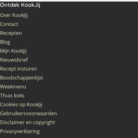
Ontdek KookJij
Over KookJij
Contact
Recepten
Blog
Mijn KookJij
Nieuwsbrief
Recept insturen
Boodschappenlijst
Weekmenu
Thuis koks
Cookies op KookJij
Gebruikersvoorwaarden
Disclaimer en copyright
Privacyverklaring