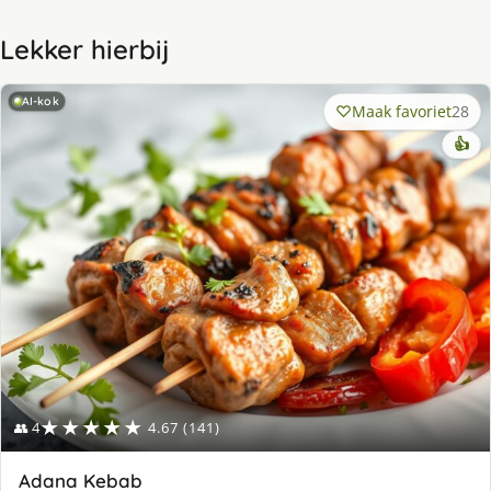
Lekker hierbij
AI-kok
Maak favoriet
28
👍
★★★★★
👥 4
4.67 (141)
Adana Kebab