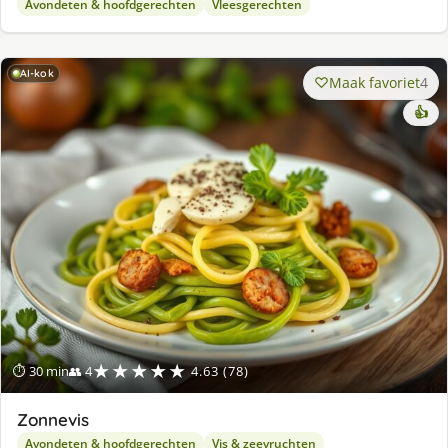
Avondeten & hoofdgerechten
Vleesgerechten
AI-kok
Maak favoriet
4
👍
★★★★★
⏱ 30 min
👥 4
4.63 (78)
Zonnevis
Avondeten & hoofdgerechten
Vis & zeevruchten