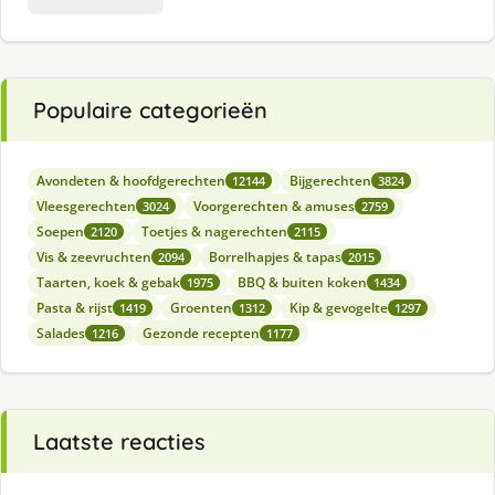
Populaire categorieën
Avondeten & hoofdgerechten
Bijgerechten
12144
3824
Vleesgerechten
Voorgerechten & amuses
3024
2759
Soepen
Toetjes & nagerechten
2120
2115
Vis & zeevruchten
Borrelhapjes & tapas
2094
2015
Taarten, koek & gebak
BBQ & buiten koken
1975
1434
Pasta & rijst
Groenten
Kip & gevogelte
1419
1312
1297
Salades
Gezonde recepten
1216
1177
Laatste reacties