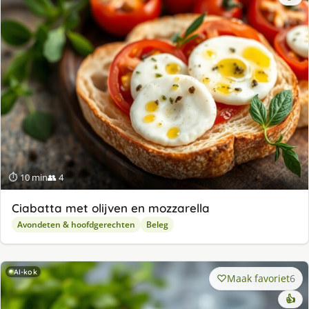
⏱ 10 min
👥 4
Ciabatta met olijven en mozzarella
Avondeten & hoofdgerechten
Beleg
AI-kok
Maak favoriet
6
👍