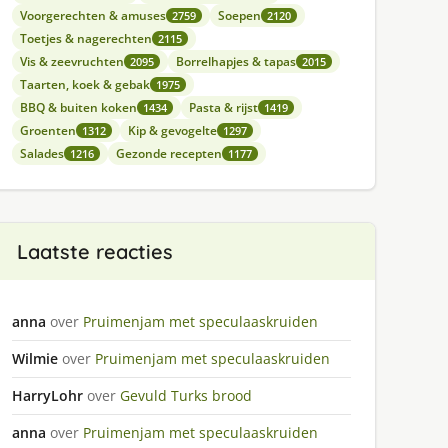
Voorgerechten & amuses
Soepen
2759
2120
Toetjes & nagerechten
2115
Vis & zeevruchten
Borrelhapjes & tapas
2095
2015
Taarten, koek & gebak
1975
BBQ & buiten koken
Pasta & rijst
1434
1419
Groenten
Kip & gevogelte
1312
1297
Salades
Gezonde recepten
1216
1177
Laatste reacties
anna
over
Pruimenjam met speculaaskruiden
Wilmie
over
Pruimenjam met speculaaskruiden
HarryLohr
over
Gevuld Turks brood
anna
over
Pruimenjam met speculaaskruiden