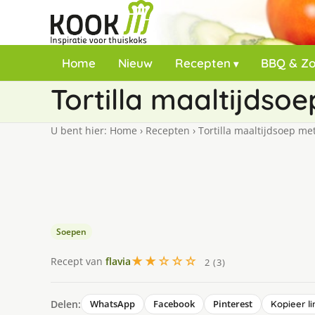
Home
Nieuw
Recepten
BBQ & Z
Tortilla maaltijds
U bent hier:
Home
›
Recepten
›
Tortilla maaltijdsoep me
Soepen
★★☆☆☆
Recept van
flavia
2 (3)
Delen:
WhatsApp
Facebook
Pinterest
Kopieer li