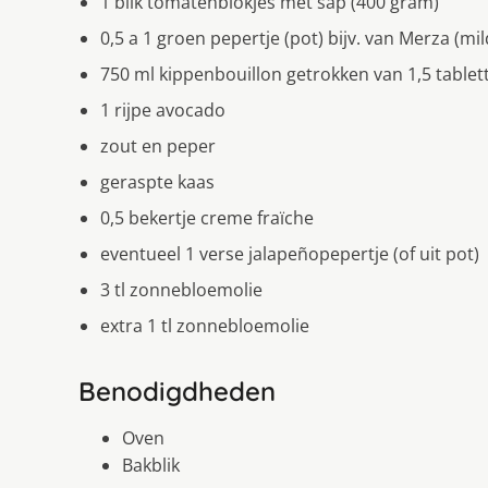
1 blik tomatenblokjes met sap (400 gram)
0,5 a 1 groen pepertje (pot) bijv. van Merza (mi
750 ml kippenbouillon getrokken van 1,5 tablet
1 rijpe avocado
zout en peper
geraspte kaas
0,5 bekertje creme fraïche
eventueel 1 verse jalapeñopepertje (of uit pot)
3 tl zonnebloemolie
extra 1 tl zonnebloemolie
Benodigdheden
Oven
Bakblik