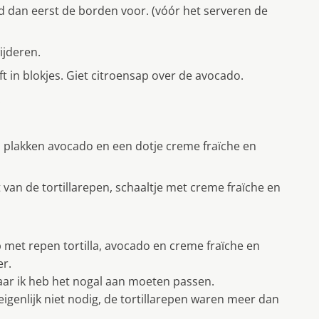
id dan eerst de borden voor. (vóór het serveren de
ijderen.
ft in blokjes. Giet citroensap over de avocado.
.
 en plakken avocado en een dotje creme fraïche en
st van de tortillarepen, schaaltje met creme fraïche en
p met repen tortilla, avocado en creme fraïche en
er.
 maar ik heb het nogal aan moeten passen.
eigenlijk niet nodig, de tortillarepen waren meer dan