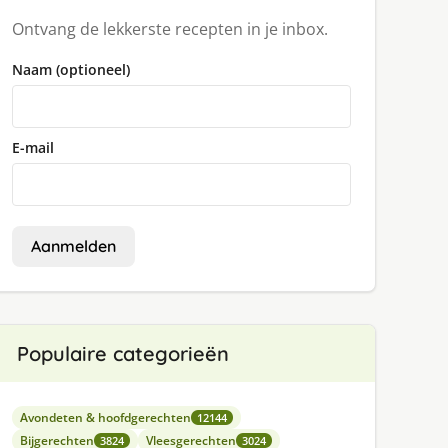
Ontvang de lekkerste recepten in je inbox.
Naam (optioneel)
E-mail
Aanmelden
Populaire categorieën
Avondeten & hoofdgerechten
12144
Bijgerechten
Vleesgerechten
3824
3024