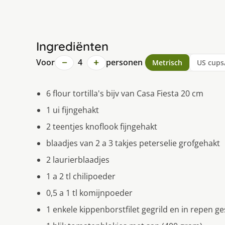
Ingrediënten
−
+
Voor
4
personen
Metrisch
US cups
6 flour tortilla's bijv van Casa Fiesta 20 cm
1 ui fijngehakt
2 teentjes knoflook fijngehakt
blaadjes van 2 a 3 takjes peterselie grofgehakt
2 laurierblaadjes
1 a 2 tl chilipoeder
0,5 a 1 tl komijnpoeder
1 enkele kippenborstfilet gegrild en in repen ges