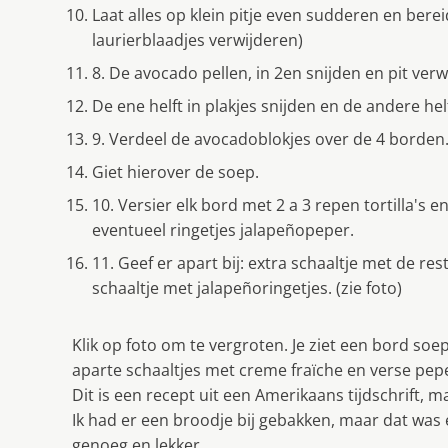
Laat alles op klein pitje even sudderen en bere
laurierblaadjes verwijderen)
8. De avocado pellen, in 2en snijden en pit verw
De ene helft in plakjes snijden en de andere hel
9. Verdeel de avocadoblokjes over de 4 borden
Giet hierover de soep.
10. Versier elk bord met 2 a 3 repen tortilla's
eventueel ringetjes jalapeñopeper.
11. Geef er apart bij: extra schaaltje met de re
schaaltje met jalapeñoringetjes. (zie foto)
Klik op foto om te vergroten. Je ziet een bord soe
aparte schaaltjes met creme fraïche en verse pep
Dit is een recept uit een Amerikaans tijdschrift,
Ik had er een broodje bij gebakken, maar dat was 
genoeg en lekker.