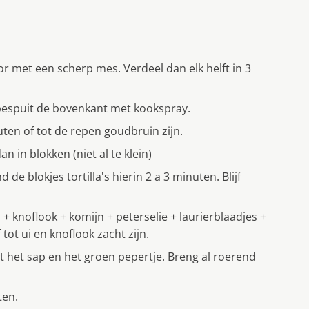
oor met een scherp mes. Verdeel dan elk helft in 3
 bespuit de bovenkant met kookspray.
uten of tot de repen goudbruin zijn.
an in blokken (niet al te klein)
 de blokjes tortilla's hierin 2 a 3 minuten. Blijf
s + knoflook + komijn + peterselie + laurierblaadjes +
tot ui en knoflook zacht zijn.
 het sap en het groen pepertje. Breng al roerend
ten.