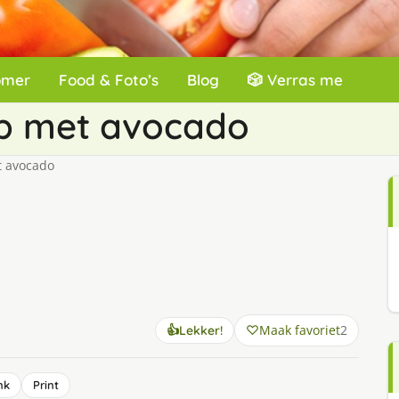
omer
Food & Foto’s
Blog
🎲 Verras me
oep met avocado
t avocado
Maak favoriet
2
👍
Lekker!
nk
Print