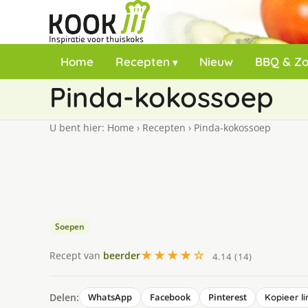
Home
Recepten
Nieuw
BBQ & Z
Pinda-kokossoep
U bent hier:
Home
›
Recepten
›
Pinda-kokossoep
Soepen
★★★★☆
Recept van
beerder
4.14 (14)
Delen:
WhatsApp
Facebook
Pinterest
Kopieer li