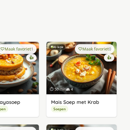
AI-kok
Maak favoriet
1
Maak favoriet
0
👍
👍
⏱ 50 min
👥 4
ayasoep
Mais Soep met Krab
pen
Soepen
AI-kok