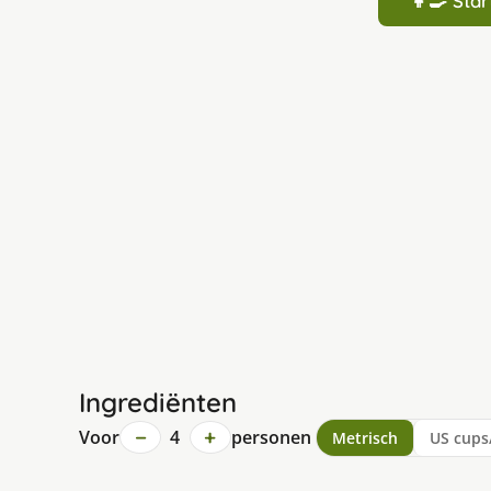
👩‍🍳 St
Ingrediënten
−
+
Voor
4
personen
Metrisch
US cups