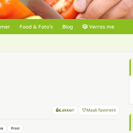
omer
Food & Foto’s
Blog
🎲 Verras me
Maak favoriet
4
👍
Lekker!
nk
Print