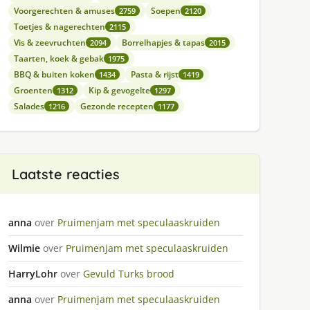
Voorgerechten & amuses
Soepen
2759
2120
Toetjes & nagerechten
2115
Vis & zeevruchten
Borrelhapjes & tapas
2094
2015
Taarten, koek & gebak
1975
BBQ & buiten koken
Pasta & rijst
1434
1419
Groenten
Kip & gevogelte
1312
1297
Salades
Gezonde recepten
1216
1177
Laatste reacties
anna
over
Pruimenjam met speculaaskruiden
Wilmie
over
Pruimenjam met speculaaskruiden
HarryLohr
over
Gevuld Turks brood
anna
over
Pruimenjam met speculaaskruiden