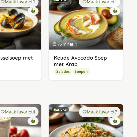
Maak favoriet
0
Maak favoriet
1
👍
👍
⏱ 75 min
👥 4
sselsoep met
Koude Avocado Soep
met Krab
Salades
Soepen
AI-kok
Maak favoriet
4
Maak favoriet
7
👍
👍