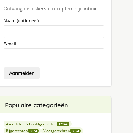
Ontvang de lekkerste recepten in je inbox.
Naam (optioneel)
E-mail
Aanmelden
Populaire categorieën
Avondeten & hoofdgerechten
12144
Bijgerechten
Vleesgerechten
3824
3024