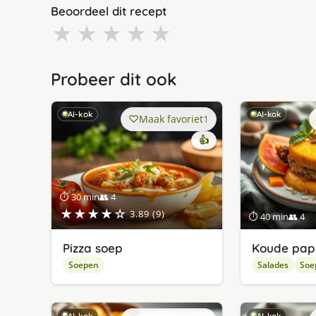
Beoordeel dit recept
★
★
★
★
★
Probeer dit ook
AI-kok
AI-kok
Maak favoriet
1
👍
⏱ 30 min
👥 4
★★★★☆
3.89 (9)
⏱ 40 min
👥 4
Pizza soep
Koude pap
Soepen
Salades
Soe
AI-kok
AI-kok