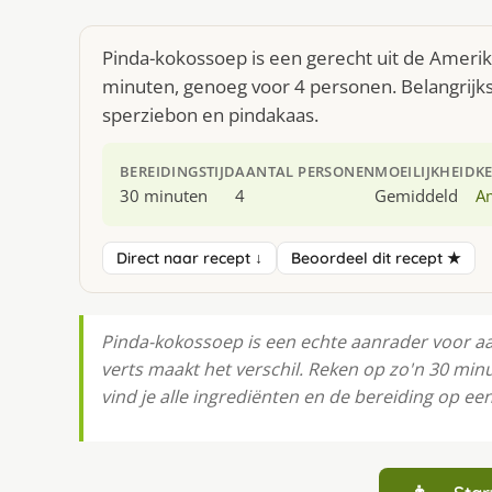
Pinda-kokossoep is een gerecht uit de Ameri
minuten, genoeg voor 4 personen. Belangrijkst
sperziebon en pindakaas.
BEREIDINGSTIJD
AANTAL PERSONEN
MOEILIJKHEID
K
30 minuten
4
Gemiddeld
A
Direct naar recept ↓
Beoordeel dit recept ★
Pinda-kokossoep is een echte aanrader voor aan
verts maakt het verschil. Reken op zo'n 30 mi
vind je alle ingrediënten en de bereiding op een 