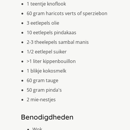
1 teentje knoflook
60 gram haricots verts of sperziebon
3 eetlepels olie
10 eetlepels pindakaas
2-3 theelepels sambal manis
1/2 eetlepel suiker
>1 liter kippenbouillon
1 blikje kokosmelk
60 gram tauge
50 gram pinda's
2 mie-nestjes
Benodigdheden
Wok