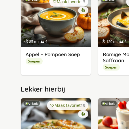
Maak favoriet
3
👍
⏱ 85 min
👥 4
⏱ 120 min
👥 6
Appel – Pompoen Soep
Romige Mo
Saffraan
Soepen
Soepen
Lekker hierbij
AI-kok
AI-kok
Maak favoriet
19
👍