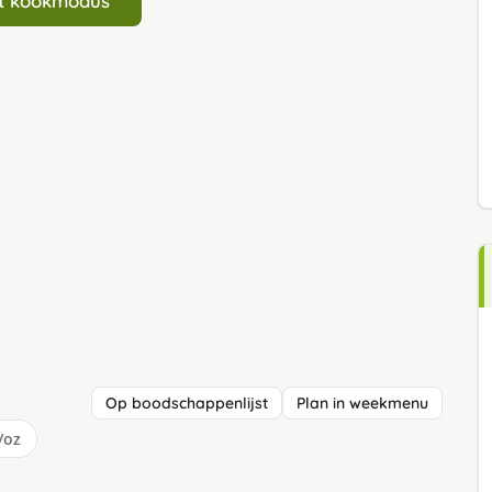
art kookmodus
Op boodschappenlijst
Plan in weekmenu
/oz