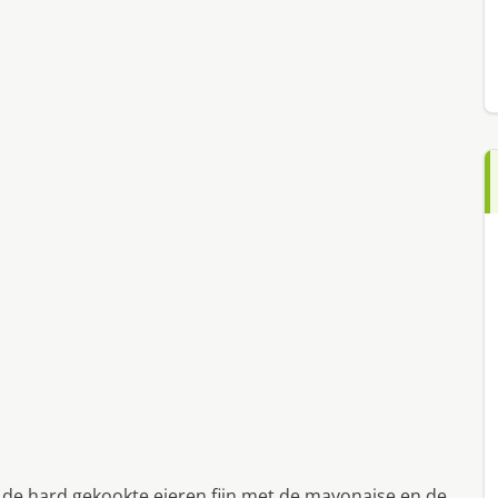
ak de hard gekookte eieren fijn met de mayonaise en de