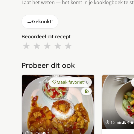
Laat het weten — het komt in je kooklogboek te s
🍳
Gekookt!
Beoordeel dit recept
★
★
★
★
★
Probeer dit ook
Maak favoriet
10
👍
⏱ 15 min
👥 4
⏱ 10 min
👥 2