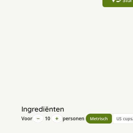
👩‍🍳 St
Ingrediënten
−
+
Voor
10
personen
Metrisch
US cups