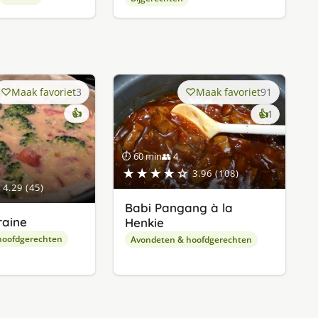
Maak favoriet
3
Maak favoriet
91
👍
keer
👍
1
lekker
gevonde
⏱ 60 min
👥 4
★★★★☆
3.96 (108)
4.29 (45)
Babi Pangang à la
raine
Henkie
hoofdgerechten
Avondeten & hoofdgerechten