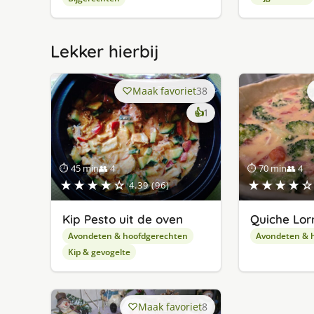
Lekker hierbij
Maak favoriet
38
keer
👍
1
lekker
gevonden
⏱ 45 min
👥 4
⏱ 70 min
👥 4
★★★★☆
★★★★☆
4.39 (96)
Kip Pesto uit de oven
Quiche Lor
Avondeten & hoofdgerechten
Avondeten & 
Kip & gevogelte
Maak favoriet
8