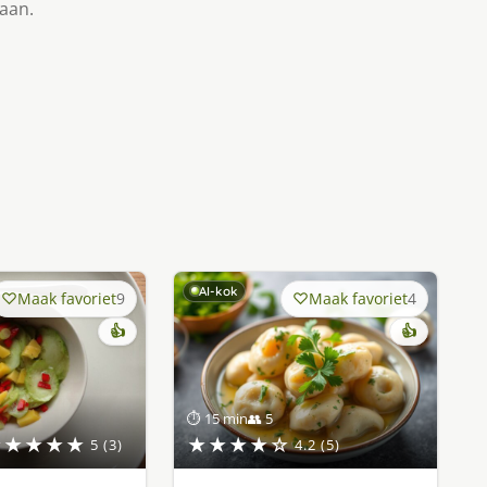
taan.
AI-kok
Maak favoriet
9
Maak favoriet
4
👍
👍
⏱ 15 min
👥 5
★★★★★
★★★★☆
5 (3)
4.2 (5)