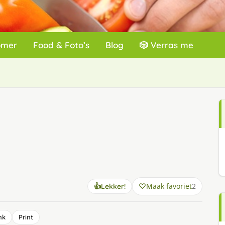
omer
Food & Foto’s
Blog
🎲 Verras me
Maak favoriet
2
👍
Lekker!
nk
Print