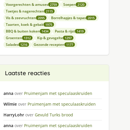
Voorgerechten & amuses
Soepen
2759
2120
Toetjes & nagerechten
2115
Vis & zeevruchten
Borrelhapjes & tapas
2095
2015
Taarten, koek & gebak
1975
BBQ & buiten koken
Pasta & rijst
1434
1419
Groenten
Kip & gevogelte
1312
1297
Salades
Gezonde recepten
1216
1177
Laatste reacties
anna
over
Pruimenjam met speculaaskruiden
Wilmie
over
Pruimenjam met speculaaskruiden
HarryLohr
over
Gevuld Turks brood
anna
over
Pruimenjam met speculaaskruiden