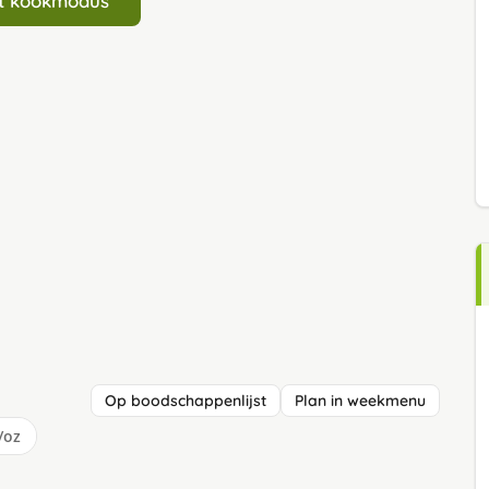
art kookmodus
Op boodschappenlijst
Plan in weekmenu
/oz