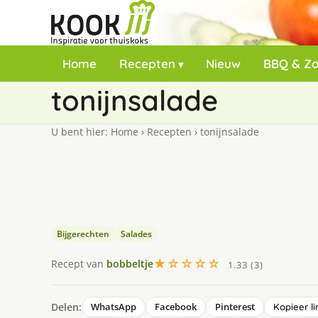
Home
Recepten
Nieuw
BBQ & Z
tonijnsalade
U bent hier:
Home
›
Recepten
›
tonijnsalade
Bijgerechten
Salades
★☆☆☆☆
Recept van
bobbeltje
1.33 (3)
Delen:
WhatsApp
Facebook
Pinterest
Kopieer li