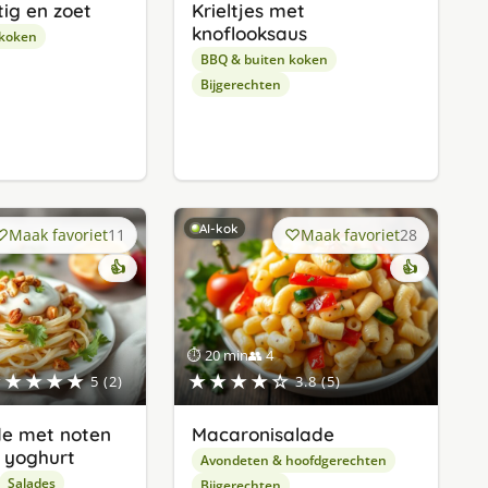
tig en zoet
Krieltjes met
knoflooksaus
 koken
BBQ & buiten koken
Bijgerechten
AI-kok
Maak favoriet
11
Maak favoriet
28
👍
👍
⏱ 20 min
👥 4
★★★★★
★★★★☆
5 (2)
3.8 (5)
de met noten
Macaronisalade
 yoghurt
Avondeten & hoofdgerechten
Salades
Bijgerechten