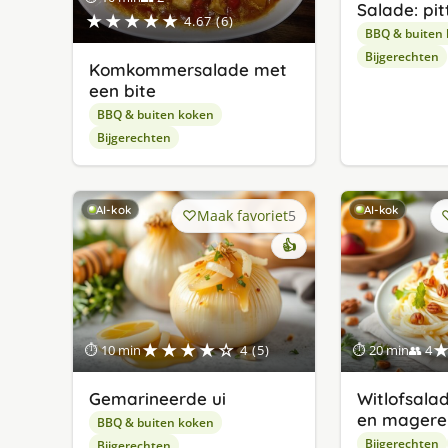
Salade: pit
★★★★★
4.67 (6)
BBQ & buiten
Bijgerechten
Komkommersalade met
een bite
BBQ & buiten koken
Bijgerechten
AI-kok
AI-kok
Maak favoriet
5
👍
★★★★☆
⏱ 10 min
4 (5)
⏱ 20 min
👥 4
Gemarineerde ui
Witlofsala
en magere
BBQ & buiten koken
Bijgerechten
Bijgerechten