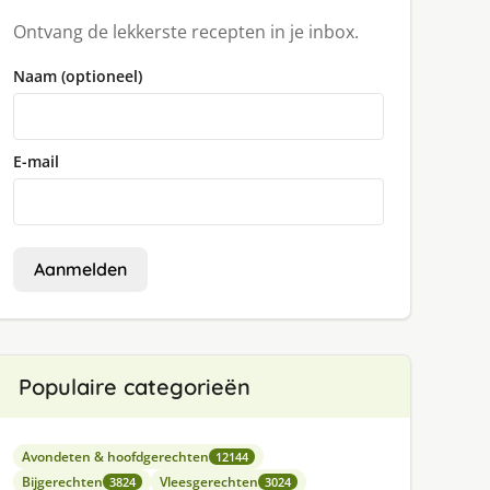
Ontvang de lekkerste recepten in je inbox.
Naam (optioneel)
E-mail
Aanmelden
Populaire categorieën
Avondeten & hoofdgerechten
12144
Bijgerechten
Vleesgerechten
3824
3024