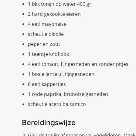
1 blik tonijn op water 400 gr.
2 hard gekookte eieren
4 eetl mayonaise
scheutje olifolie
peper en zout
1 teentje knoflook
4 eetl tomaat, fijngesneden en zonder pitjes
1 bosje lente ui, fijngesneden
6 eetl kappertjes
1 rode paprika, brunoise gesneden
scheutje aceto balsamico
Bereidingswijze
Gier de tonijn af graat en vel verwijderen. Ma