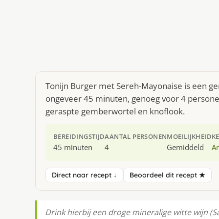
Tonijn Burger met Sereh-Mayonaise is een ge
ongeveer 45 minuten, genoeg voor 4 personen.
geraspte gemberwortel en knoflook.
BEREIDINGSTIJD
AANTAL PERSONEN
MOEILIJKHEID
K
45 minuten
4
Gemiddeld
A
Direct naar recept ↓
Beoordeel dit recept ★
Drink hierbij een droge mineralige witte wijn (Sa