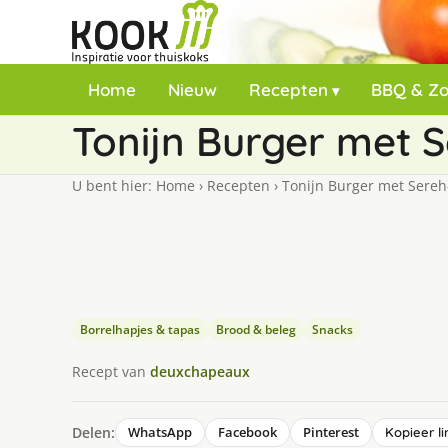
Home
Nieuw
Recepten
BBQ & Z
Tonijn Burger met 
U bent hier:
Home
›
Recepten
›
Tonijn Burger met Sere
Borrelhapjes & tapas
Brood & beleg
Snacks
Recept van
deuxchapeaux
Delen:
WhatsApp
Facebook
Pinterest
Kopieer li