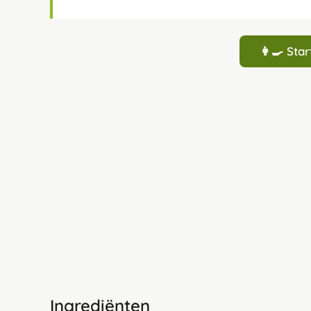
👩‍🍳 St
Ingrediënten