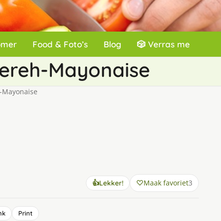
omer
Food & Foto’s
Blog
🎲 Verras me
Sereh-Mayonaise
h-Mayonaise
Maak favoriet
3
👍
Lekker!
nk
Print