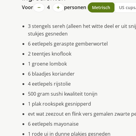
−
+
Voor
4
personen
Metrisch
US cups
3 stengels sereh (alleen het witte deel er uit s
stukjes gesneden
6 eetlepels geraspte gemberwortel
2 teentjes knoflook
1 groene lombok
6 blaadjes koriander
4 eetlepels rijstolie
500 gram sushi kwaliteit tonijn
1 plak rookspek gesnipperd
evt wat zeezout en flink vers gemalen zwarte p
6 eetlepels mayonaise
1 rode ui in dunne plakjes gesneden