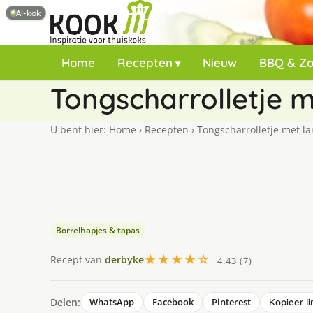
AI-kok
Home
Recepten
Nieuw
BBQ & Z
Tongscharrolletje 
U bent hier:
Home
›
Recepten
›
Tongscharrolletje met l
Borrelhapjes & tapas
★★★★☆
Recept van
derbyke
4.43 (7)
Delen:
WhatsApp
Facebook
Pinterest
Kopieer li