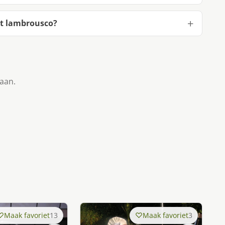
et lambrousco?
taan.
Maak favoriet
13
Maak favoriet
3