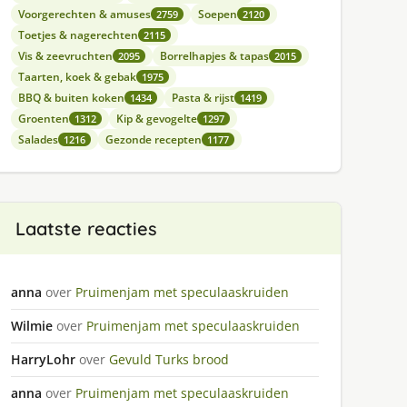
Voorgerechten & amuses
Soepen
2759
2120
Toetjes & nagerechten
2115
Vis & zeevruchten
Borrelhapjes & tapas
2095
2015
Taarten, koek & gebak
1975
BBQ & buiten koken
Pasta & rijst
1434
1419
Groenten
Kip & gevogelte
1312
1297
Salades
Gezonde recepten
1216
1177
Laatste reacties
anna
over
Pruimenjam met speculaaskruiden
Wilmie
over
Pruimenjam met speculaaskruiden
HarryLohr
over
Gevuld Turks brood
anna
over
Pruimenjam met speculaaskruiden