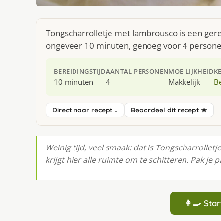
Tongscharrolletje met lambrousco is een gerec
ongeveer 10 minuten, genoeg voor 4 personen.
BEREIDINGSTIJD
AANTAL PERSONEN
MOEILIJKHEID
K
10 minuten
4
Makkelijk
Be
Direct naar recept ↓
Beoordeel dit recept ★
Weinig tijd, veel smaak: dat is Tongscharrollet
krijgt hier alle ruimte om te schitteren. Pak je 
👩‍🍳 St