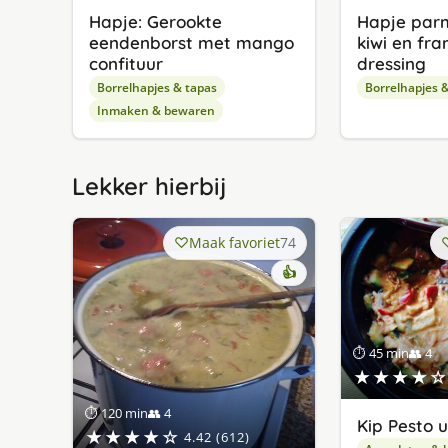
Hapje: Gerookte
Hapje pa
eendenborst met mango
kiwi en fr
confituur
dressing
Borrelhapjes & tapas
Borrelhapjes 
Inmaken & bewaren
Lekker hierbij
Maak favoriet
74
👍
⏱ 45 min
👥 4
★★★★☆
⏱ 120 min
👥 4
Kip Pesto u
★★★★☆
4.42 (612)