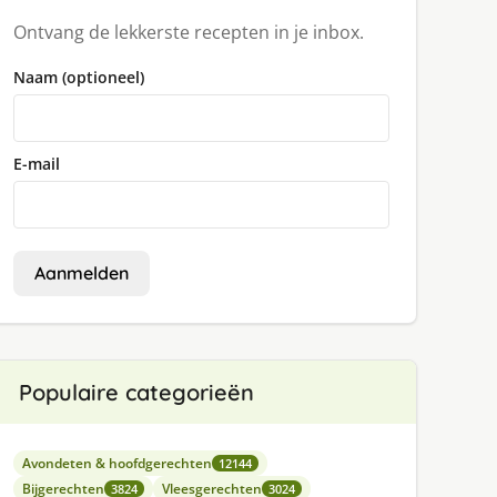
Ontvang de lekkerste recepten in je inbox.
Naam (optioneel)
E-mail
Aanmelden
Populaire categorieën
Avondeten & hoofdgerechten
12144
Bijgerechten
Vleesgerechten
3824
3024