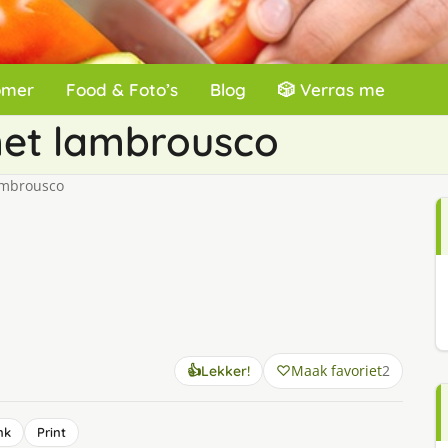
omer
Food & Foto’s
Blog
🎲 Verras me
met lambrousco
ambrousco
Maak favoriet
2
👍
Lekker!
nk
Print