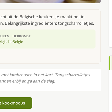
ht uit de Belgische keuken. Je maakt het in
 Belangrijkste ingrediënten: tongscharrolletjes.
EUKEN
HERKOMST
lgische
Belgie
je met lambrousco in het kort. Tongscharrolletjes
pannen erbij en ga aan de slag.
art kookmodus