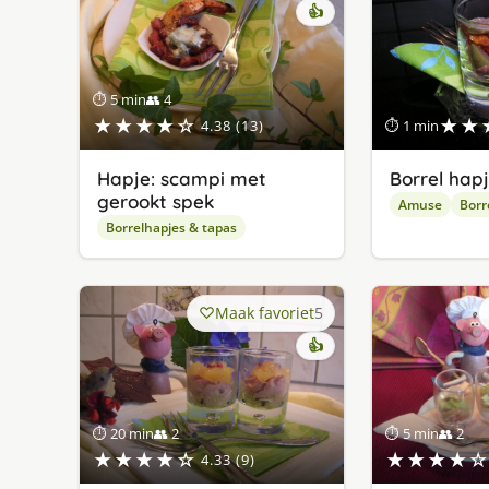
👍
⏱ 5 min
👥 4
★★★★☆
★★
4.38 (13)
⏱ 1 min
Hapje: scampi met
Borrel hap
gerookt spek
Amuse
Borr
Borrelhapjes & tapas
Maak favoriet
5
👍
⏱ 20 min
👥 2
⏱ 5 min
👥 2
★★★★☆
★★★★☆
4.33 (9)