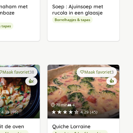
rmaham met
Soep : Ajuinsoep met
amboze
rucola in een glaasje
Borrelhapjes & tapas
& tapas
Maak favoriet
38
Maak favoriet
3
keer
👍
👍
1
lekker
gevonden
⏱ 70 min
👥 4
★★★★☆
4.39 (96)
4.29 (45)
it de oven
Quiche Lorraine