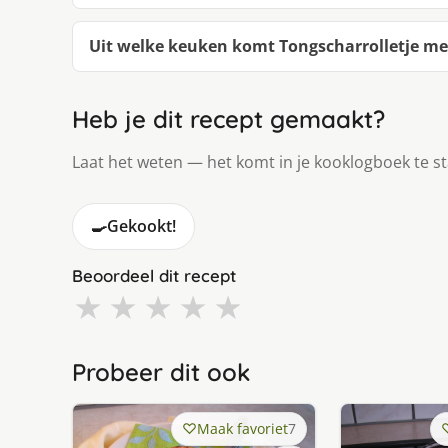
Uit welke keuken komt Tongscharrolletje m
Heb je dit recept gemaakt?
Laat het weten — het komt in je kooklogboek te s
🍳
Gekookt!
Beoordeel dit recept
★
★
★
★
★
Probeer dit ook
Maak favoriet
7