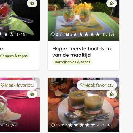
👍
👍
★★☆
★★★★★
4 (19)
⏱ 2 min
👥 2
4.5 (8)
je
Hapje : eerste hoofdstuk
van de maaltijd
elhapjes & tapas
Borrelhapjes & tapas
Maak favoriet
9
Maak favoriet
3
👍
👍
★★★★☆
4.22 (9)
⏱ 15 min
4.25 (8)