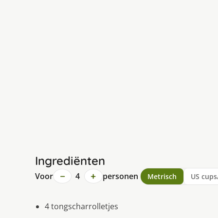
Ingrediënten
−
+
Voor
4
personen
Metrisch
US cups
4 tongscharrolletjes