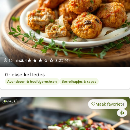
★★★☆☆
⏱ 15 min
👥 4
3.25 (4)
Griekse keftedes
Avondeten & hoofdgerechten
Borrelhapjes & tapas
AI-kok
Maak favoriet
4
👍