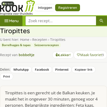
AI-kok
AI-kok
AI-kok
Inloggen
Registreren
Zoek een recept
Menu
Tiropittes
U bent hier:
Home
›
Recepten
›
Tiropittes
Borrelhapjes & tapas
Seizoensrecepten
Maak favoriet
9
Recept van
bobbeltje
👍
Lekker!
Delen:
WhatsApp
Facebook
Pinterest
Kopieer link
Print
Tiropittes is een gerecht uit de Balkan keuken. Je
maakt het in ongeveer 30 minuten, genoeg voor 4
personen. Belangrijkste ingrediënten: Feta kaas,