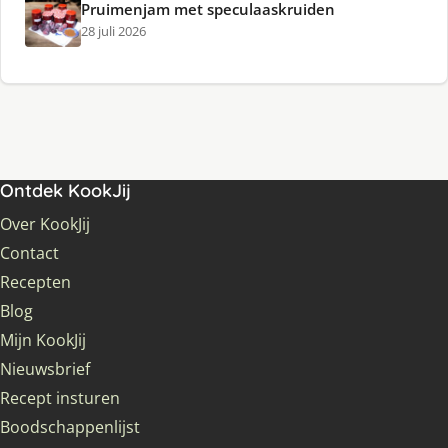
Pruimenjam met speculaaskruiden
28 juli 2026
Ontdek KookJij
Over KookJij
Contact
Recepten
Blog
Mijn KookJij
Nieuwsbrief
Recept insturen
Boodschappenlijst