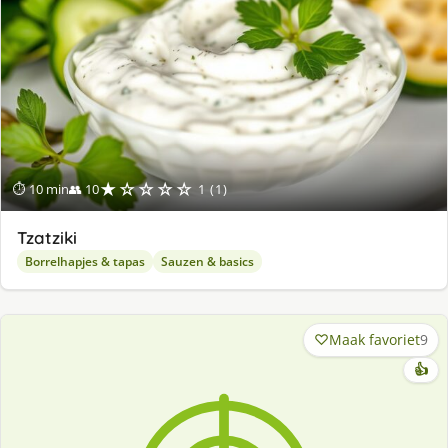
★☆☆☆☆
⏱ 10 min
👥 10
1 (1)
Tzatziki
Borrelhapjes & tapas
Sauzen & basics
Maak favoriet
9
👍