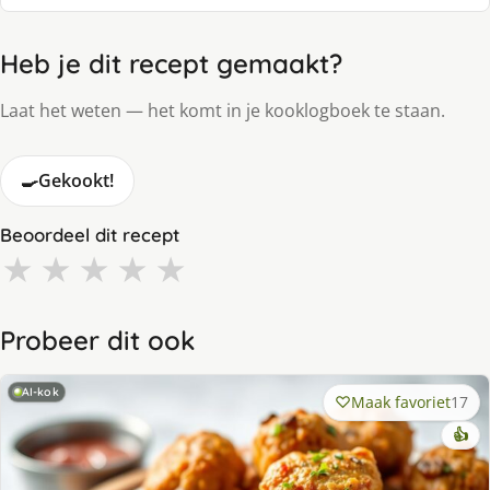
Heb je dit recept gemaakt?
Laat het weten — het komt in je kooklogboek te staan.
🍳
Gekookt!
Beoordeel dit recept
★
★
★
★
★
Probeer dit ook
AI-kok
Maak favoriet
17
👍