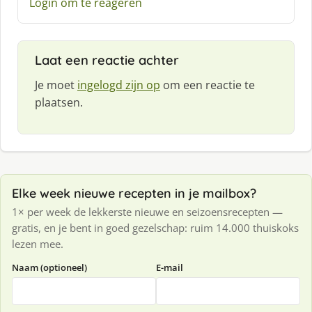
Login om te reageren
r
e
e
f
Laat een reactie achter
:
Je moet
ingelogd zijn op
om een reactie te
plaatsen.
Elke week nieuwe recepten in je mailbox?
1× per week de lekkerste nieuwe en seizoensrecepten —
gratis, en je bent in goed gezelschap: ruim 14.000 thuiskoks
lezen mee.
Naam (optioneel)
E-mail