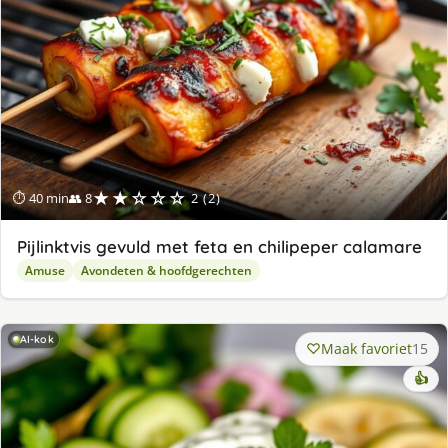
★★☆☆☆
⏱ 40 min
👥 8
2 (2)
Pijlinktvis gevuld met feta en chilipeper calamare
Amuse
Avondeten & hoofdgerechten
AI-kok
Maak favoriet
15
👍