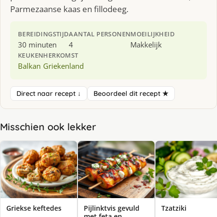
Parmezaanse kaas en fillodeeg.
BEREIDINGSTIJD
AANTAL PERSONEN
MOEILIJKHEID
30 minuten
4
Makkelijk
KEUKEN
HERKOMST
Balkan
Griekenland
Direct naar recept ↓
Beoordeel dit recept ★
Misschien ook lekker
Griekse keftedes
Pijlinktvis gevuld
Tzatziki
met feta en