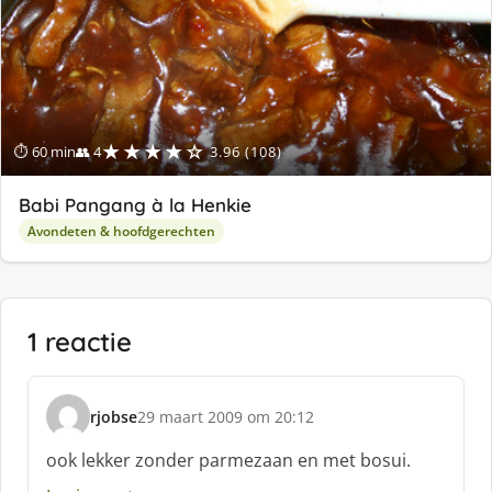
★★★★☆
⏱ 60 min
👥 4
3.96 (108)
Babi Pangang à la Henkie
Avondeten & hoofdgerechten
1 reactie
rjobse
29 maart 2009 om 20:12
s
c
ook lekker zonder parmezaan en met bosui.
h