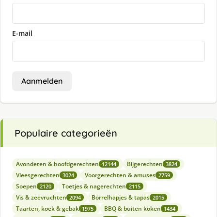
E-mail
Aanmelden
Populaire categorieën
Avondeten & hoofdgerechten
Bijgerechten
12144
3824
Vleesgerechten
Voorgerechten & amuses
3024
2759
Soepen
Toetjes & nagerechten
2120
2115
Vis & zeevruchten
Borrelhapjes & tapas
2094
2015
Taarten, koek & gebak
BBQ & buiten koken
1975
1434