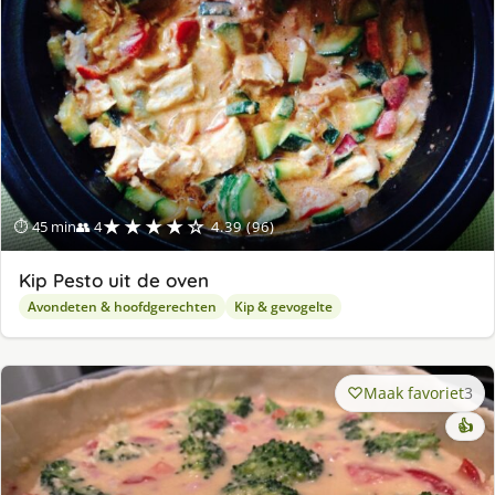
★★★★☆
⏱ 45 min
👥 4
4.39 (96)
Kip Pesto uit de oven
Avondeten & hoofdgerechten
Kip & gevogelte
Maak favoriet
3
👍