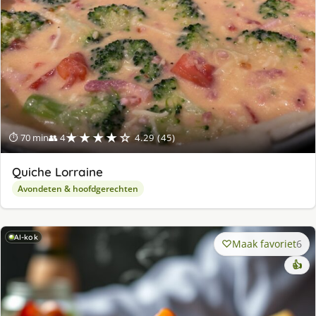
★★★★☆
⏱ 70 min
👥 4
4.29 (45)
Quiche Lorraine
Avondeten & hoofdgerechten
AI-kok
Maak favoriet
6
👍