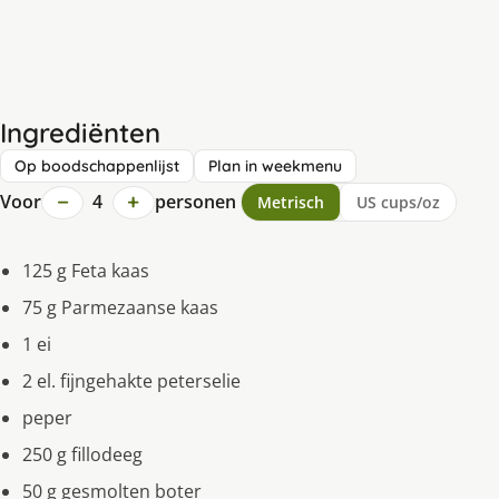
Ingrediënten
Op boodschappenlijst
Plan in weekmenu
−
+
Voor
4
personen
Metrisch
US cups/oz
125 g Feta kaas
75 g Parmezaanse kaas
1 ei
2 el. fijngehakte peterselie
peper
250 g fillodeeg
50 g gesmolten boter