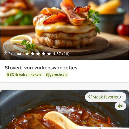
★★★★★
⏱ 2 min
👥 4
4.57 (28)
Stoverij van varkenswangetjes
BBQ & buiten koken
Bijgerechten
Maak favoriet
91
ke
👍
1
lek
ge