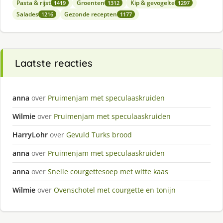
Pasta & rijst
Groenten
Kip & gevogelte
1419
1312
1297
Salades
Gezonde recepten
1216
1177
Laatste reacties
anna
over
Pruimenjam met speculaaskruiden
Wilmie
over
Pruimenjam met speculaaskruiden
HarryLohr
over
Gevuld Turks brood
anna
over
Pruimenjam met speculaaskruiden
anna
over
Snelle courgettesoep met witte kaas
Wilmie
over
Ovenschotel met courgette en tonijn