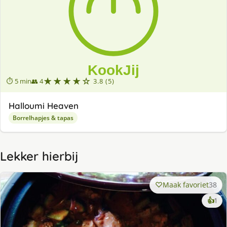
★★★★☆
⏱ 5 min
👥 4
3.8 (5)
Halloumi Heaven
Borrelhapjes & tapas
Lekker hierbij
Maak favoriet
38
ke
👍
1
lek
ge