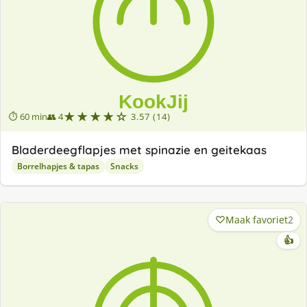
★★★★☆
⏱ 60 min
👥 4
3.57 (14)
Bladerdeegflapjes met spinazie en geitekaas
Borrelhapjes & tapas
Snacks
Maak favoriet
2
👍