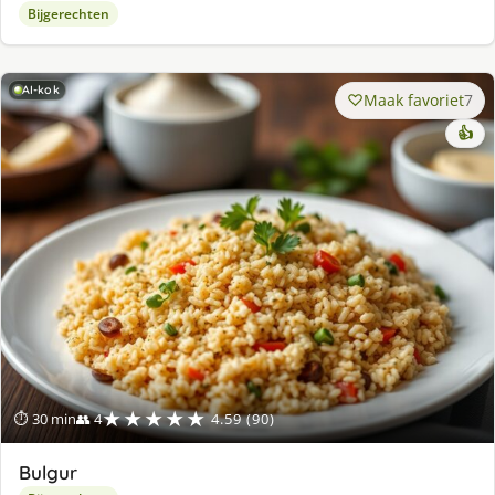
Bijgerechten
AI-kok
Maak favoriet
7
👍
★★★★★
⏱ 30 min
👥 4
4.59 (90)
Bulgur