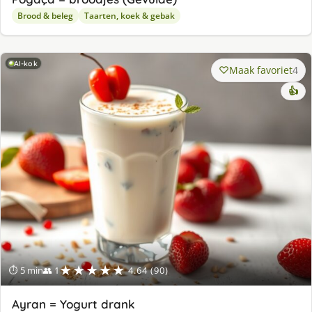
Brood & beleg
Taarten, koek & gebak
AI-kok
Maak favoriet
4
👍
★★★★★
⏱ 5 min
👥 1
4.64 (90)
Ayran = Yogurt drank