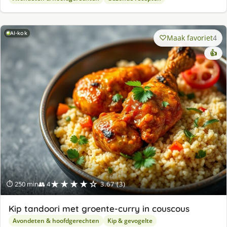
AI-kok
Maak favoriet
4
👍
★★★★☆
⏱ 250 min
👥 4
3.67 (3)
Kip tandoori met groente-curry in couscous
Avondeten & hoofdgerechten
Kip & gevogelte