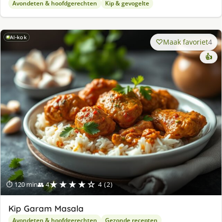
Avondeten & hoofdgerechten
Kip & gevogelte
AI-kok
Maak favoriet
4
👍
★★★★☆
⏱ 120 min
👥 4
4 (2)
Kip Garam Masala
Avondeten & hoofdgerechten
Gezonde recepten