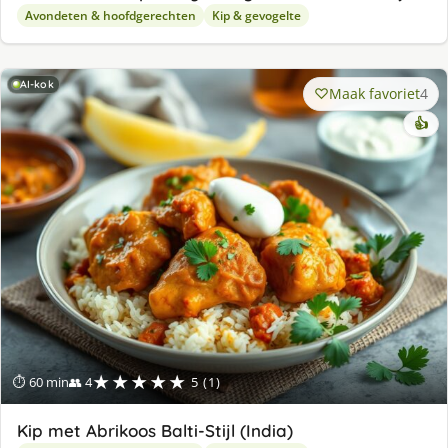
Avondeten & hoofdgerechten
Kip & gevogelte
AI-kok
Maak favoriet
4
👍
★★★★★
⏱ 60 min
👥 4
5 (1)
Kip met Abrikoos Balti-Stijl (India)