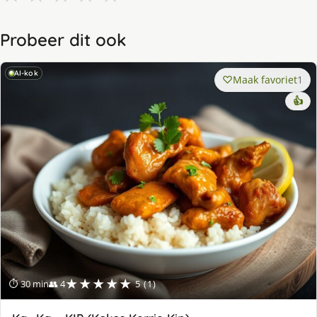
Probeer dit ook
AI-kok
Maak favoriet
1
👍
★★★★★
⏱ 30 min
👥 4
5 (1)