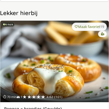
Lekker hierbij
AI-kok
Maak favoriet
19
👍
★★★★★
⏱ 70 min
👥 1
4.62 (101)
Pogaça = broodjes (Gevulde)