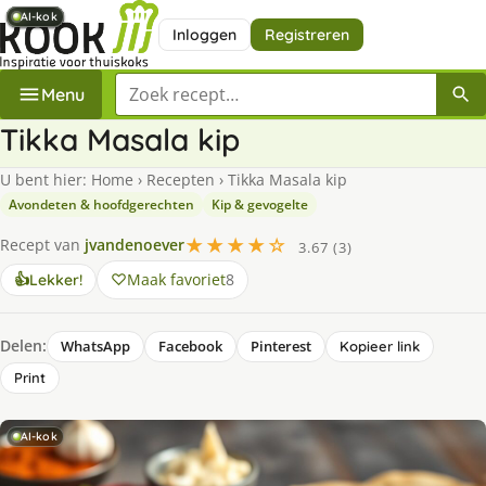
AI-kok
AI-kok
AI-kok
AI-kok
AI-kok
AI-kok
AI-kok
AI-kok
Inloggen
Registreren
Zoek een recept
Menu
Tikka Masala kip
U bent hier:
Home
›
Recepten
›
Tikka Masala kip
Avondeten & hoofdgerechten
Kip & gevogelte
★★★★☆
Recept van
jvandenoever
3.67 (3)
Maak favoriet
8
👍
Lekker!
Delen:
WhatsApp
Facebook
Pinterest
Kopieer link
Print
AI-kok