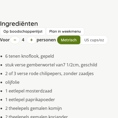
Ingrediënten
Op boodschappenlijst
Plan in weekmenu
−
+
Voor
4
personen
Metrisch
US cups/oz
6 tenen knoflook, gepeld
stuk verse gemberwortel van7 1/2cm, geschild
2 of 3 verse rode chilipepers, zonder zaadjes
olijfolie
1 eetlepel mosterdzaad
1 eetlepel paprikapoeder
2 theelepels gemalen komijn
2 theelepels gemalen koriander