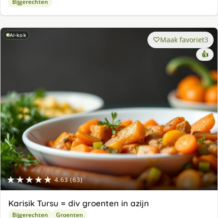
Bijgerechten
AI-kok
Maak favoriet
3
👍
★★★★★
4.63 (63)
Karisik Tursu = div groenten in azijn
Bijgerechten
Groenten