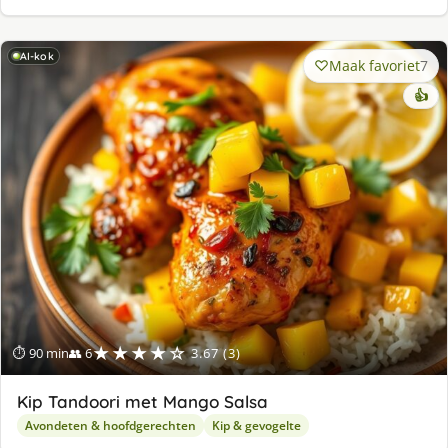
AI-kok
Maak favoriet
7
👍
★★★★☆
⏱ 90 min
👥 6
3.67 (3)
Kip Tandoori met Mango Salsa
Avondeten & hoofdgerechten
Kip & gevogelte