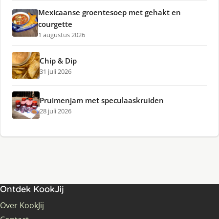
Mexicaanse groentesoep met gehakt en
courgette
1 augustus 2026
Chip & Dip
31 juli 2026
Pruimenjam met speculaaskruiden
28 juli 2026
Ontdek KookJij
Over KookJij