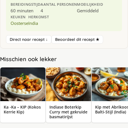
BEREIDINGSTIJD
AANTAL PERSONEN
MOEILIJKHEID
60 minuten
4
Gemiddeld
KEUKEN
HERKOMST
Oosterse
India
Direct naar recept ↓
Beoordeel dit recept ★
Misschien ook lekker
Ka -Ka – KIP (Kokos
Indiase Boterkip
Kip met Abrikoo
Kerrie Kip)
Curry met gekruide
Balti-Stijl (India)
basmatirijst