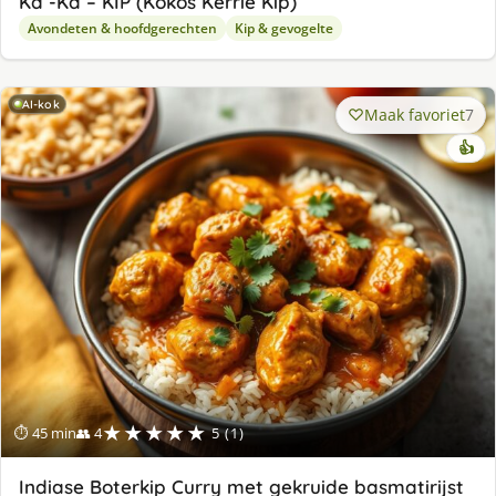
Ka -Ka – KIP (Kokos Kerrie Kip)
Avondeten & hoofdgerechten
Kip & gevogelte
AI-kok
Maak favoriet
7
👍
★★★★★
⏱ 45 min
👥 4
5 (1)
Indiase Boterkip Curry met gekruide basmatirijst