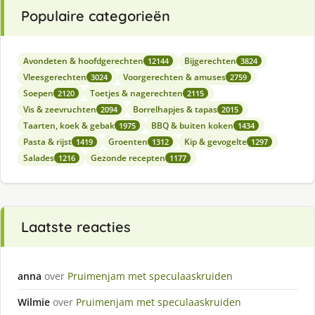
Populaire categorieën
Avondeten & hoofdgerechten
Bijgerechten
12144
3824
Vleesgerechten
Voorgerechten & amuses
3024
2759
Soepen
Toetjes & nagerechten
2120
2115
Vis & zeevruchten
Borrelhapjes & tapas
2094
2015
Taarten, koek & gebak
BBQ & buiten koken
1975
1434
Pasta & rijst
Groenten
Kip & gevogelte
1419
1312
1297
Salades
Gezonde recepten
1216
1177
Laatste reacties
anna
over
Pruimenjam met speculaaskruiden
Wilmie
over
Pruimenjam met speculaaskruiden