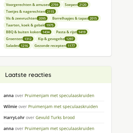
Voorgerechten & amuses
Soepen
2759
2120
Toetjes & nagerechten
2115
Vis & zeevruchten
Borrelhapjes & tapas
2095
2015
Taarten, koek & gebak
1975
BBQ & buiten koken
Pasta & rijst
1434
1419
Groenten
Kip & gevogelte
1312
1297
Salades
Gezonde recepten
1216
1177
Laatste reacties
anna
over
Pruimenjam met speculaaskruiden
Wilmie
over
Pruimenjam met speculaaskruiden
HarryLohr
over
Gevuld Turks brood
anna
over
Pruimenjam met speculaaskruiden