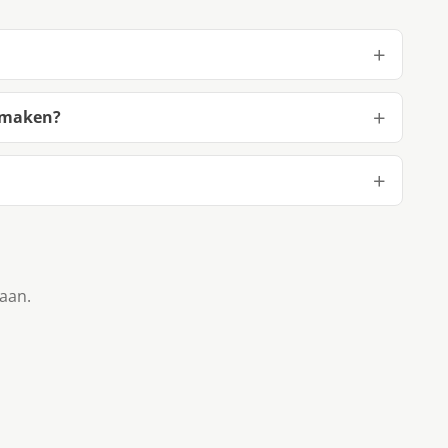
e maken?
taan.