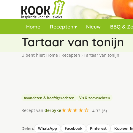
Home
Recepten
Nieuw
BBQ & Z
Tartaar van tonijn
U bent hier:
Home
›
Recepten
›
Tartaar van tonijn
Avondeten & hoofdgerechten
Vis & zeevruchten
★★★★☆
Recept van
derbyke
4.33 (6)
Delen:
WhatsApp
Facebook
Pinterest
Kopieer li