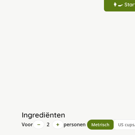
👩‍🍳 St
Ingrediënten
−
+
Voor
2
personen
Metrisch
US cups