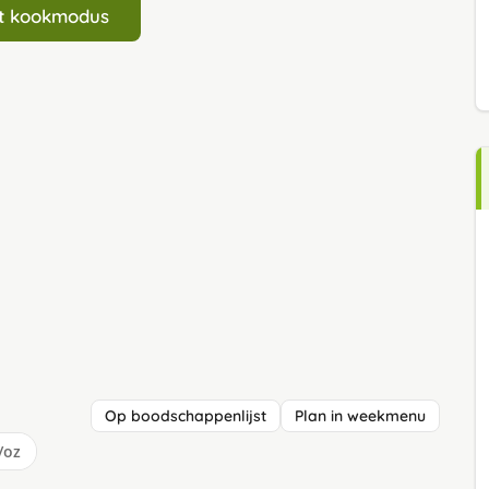
art kookmodus
Op boodschappenlijst
Plan in weekmenu
/oz