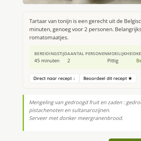
Tartaar van tonijn is een gerecht uit de Belgi
minuten, genoeg voor 2 personen. Belangrijkst
romatomaatjes.
BEREIDINGSTIJD
AANTAL PERSONEN
MOEILIJKHEID
K
45 minuten
2
Pittig
Be
Direct naar recept ↓
Beoordeel dit recept ★
Mengeling van gedroogd fruit en zaden : gedr
pistachenoten en sultanarozijnen.
Serveer met donker meergranenbrood.