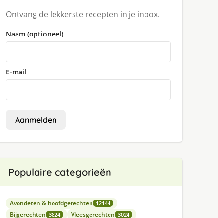
Ontvang de lekkerste recepten in je inbox.
Naam (optioneel)
E-mail
Aanmelden
Populaire categorieën
Avondeten & hoofdgerechten
12144
Bijgerechten
Vleesgerechten
3824
3024