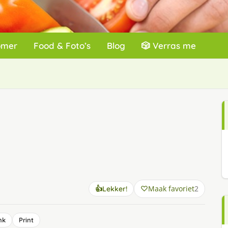
omer
Food & Foto’s
Blog
🎲 Verras me
Maak favoriet
2
👍
Lekker!
nk
Print