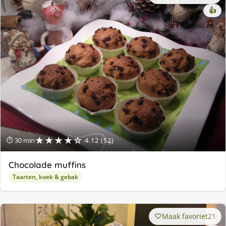
👍
★★★★☆
⏱ 30 min
4.12 (52)
Chocolade muffins
Taarten, koek & gebak
Maak favoriet
21