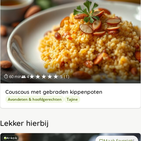
★★★★★
⏱ 60 min
👥 4
5 (1)
Couscous met gebraden kippenpoten
Avondeten & hoofdgerechten
Tajine
Lekker hierbij
AI-kok
Maak favoriet
6