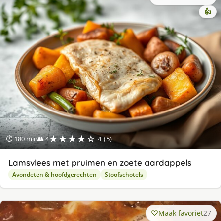
👍
★★★★☆
⏱ 180 min
👥 4
4 (5)
Lamsvlees met pruimen en zoete aardappels
Avondeten & hoofdgerechten
Stoofschotels
Maak favoriet
27