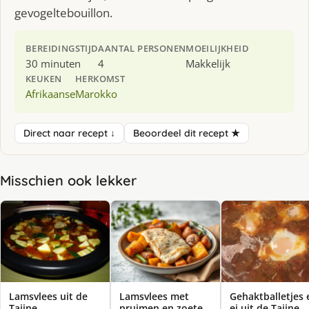
gevogeltebouillon.
BEREIDINGSTIJD
AANTAL PERSONEN
MOEILIJKHEID
30 minuten
4
Makkelijk
KEUKEN
HERKOMST
Afrikaanse
Marokko
Direct naar recept ↓
Beoordeel dit recept ★
Misschien ook lekker
Lamsvlees uit de
Lamsvlees met
Gehaktballetjes 
Tajine
pruimen en zoete
ei uit de Tajine