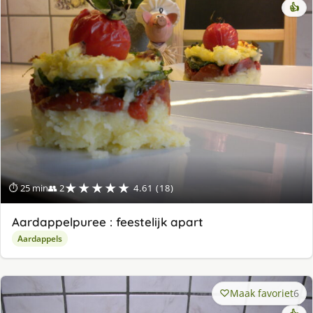
👍
★★★★★
⏱ 25 min
👥 2
4.61 (18)
Aardappelpuree : feestelijk apart
Aardappels
Maak favoriet
6