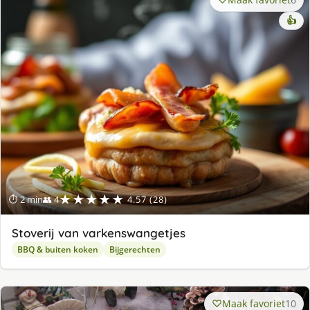
👍
★★★★★
⏱ 2 min
👥 4
4.57 (28)
Stoverij van varkenswangetjes
BBQ & buiten koken
Bijgerechten
Maak favoriet
10