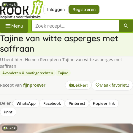
AI-kok
AI-kok
AI-kok
AI-kok
Inloggen
Registreren
Zoek een recept
Menu
Tajine van witte asperges met
saffraan
U bent hier:
Home
›
Recepten
›
Tajine van witte asperges met
saffraan
Avondeten & hoofdgerechten
Tajine
Maak favoriet
2
Recept van
fijnproever
👍
Lekker!
Delen:
WhatsApp
Facebook
Pinterest
Kopieer link
Print
AI-kok