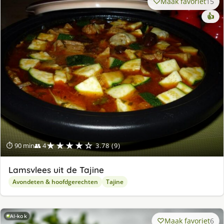
Maak favoriet
15
👍
★★★★☆
⏱ 90 min
👥 4
3.78 (9)
Lamsvlees uit de Tajine
Avondeten & hoofdgerechten
Tajine
AI-kok
Maak favoriet
6