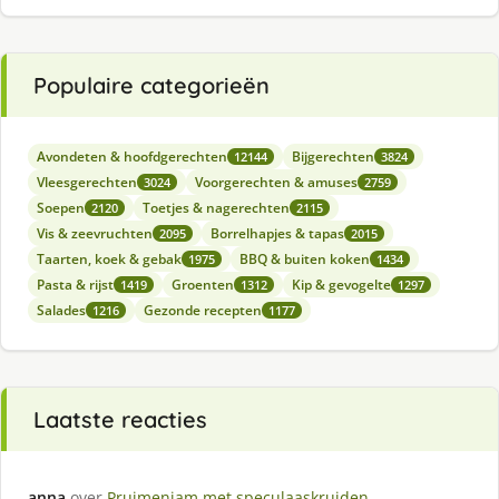
Populaire categorieën
Avondeten & hoofdgerechten
Bijgerechten
12144
3824
Vleesgerechten
Voorgerechten & amuses
3024
2759
Soepen
Toetjes & nagerechten
2120
2115
Vis & zeevruchten
Borrelhapjes & tapas
2095
2015
Taarten, koek & gebak
BBQ & buiten koken
1975
1434
Pasta & rijst
Groenten
Kip & gevogelte
1419
1312
1297
Salades
Gezonde recepten
1216
1177
Laatste reacties
anna
over
Pruimenjam met speculaaskruiden