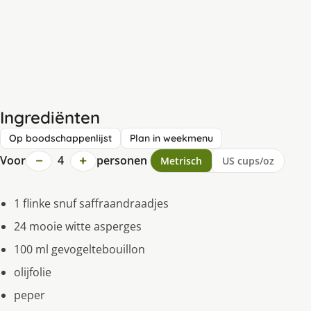
Ingrediënten
Op boodschappenlijst
Plan in weekmenu
−
+
Voor
4
personen
Metrisch
US cups/oz
1 flinke snuf saffraandraadjes
24 mooie witte asperges
100 ml gevogeltebouillon
olijfolie
peper