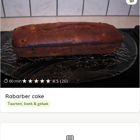
👍
★★★★★
⏱ 60 min
4.5 (20)
Rabarber cake
Taarten, koek & gebak
💬