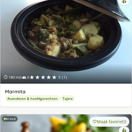
👍
★★★★★
⏱ 180 min
👥 6
5 (1)
Marmita
Avondeten & hoofdgerechten
Tajine
AI-kok
Maak favoriet
3
👍