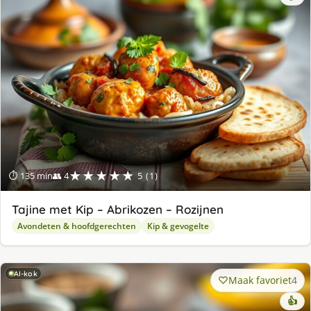
★★★★★
⏱ 135 min
👥 4
5 (1)
Tajine met Kip – Abrikozen – Rozijnen
Avondeten & hoofdgerechten
Kip & gevogelte
AI-kok
Maak favoriet
4
👍