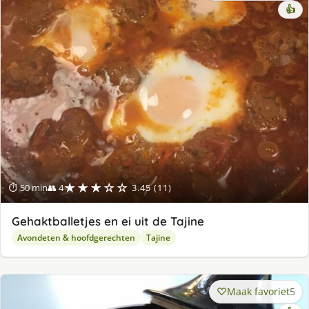
👍
★★★☆☆
⏱ 50 min
👥 4
3.45 (11)
Gehaktballetjes en ei uit de Tajine
Avondeten & hoofdgerechten
Tajine
Maak favoriet
5