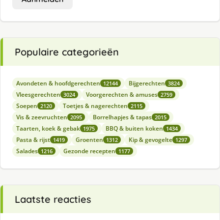
Populaire categorieën
Avondeten & hoofdgerechten
Bijgerechten
12144
3824
Vleesgerechten
Voorgerechten & amuses
3024
2759
Soepen
Toetjes & nagerechten
2120
2115
Vis & zeevruchten
Borrelhapjes & tapas
2095
2015
Taarten, koek & gebak
BBQ & buiten koken
1975
1434
Pasta & rijst
Groenten
Kip & gevogelte
1419
1312
1297
Salades
Gezonde recepten
1216
1177
Laatste reacties