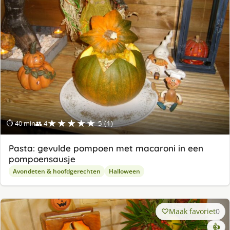
★★★★★
⏱ 40 min
👥 4
5 (1)
Pasta: gevulde pompoen met macaroni in een
pompoensausje
Avondeten & hoofdgerechten
Halloween
Maak favoriet
0
👍