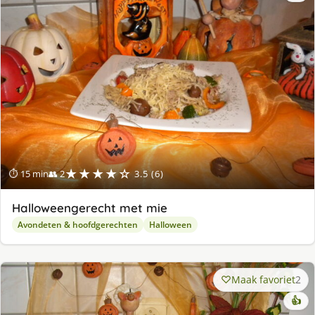
★★★★☆
⏱ 15 min
👥 2
3.5 (6)
Halloweengerecht met mie
Avondeten & hoofdgerechten
Halloween
Maak favoriet
2
👍