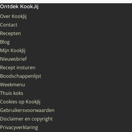
Ontdek KookJij
Over KookJij
Contact
Recepten
Blog
Mijn KookJij
Nieuwsbrief
Recept insturen
Boodschappenlijst
Weekmenu
Thuis koks
Cookies op KookJij
Gebruikersvoorwaarden
Disclaimer en copyright
Privacyverklaring