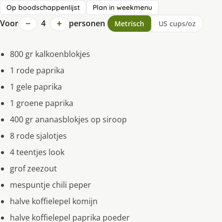
Op boodschappenlijst
Plan in weekmenu
−
+
Voor
4
personen
Metrisch
US cups/oz
800 gr kalkoenblokjes
1 rode paprika
1 gele paprika
1 groene paprika
400 gr ananasblokjes op siroop
8 rode sjalotjes
4 teentjes look
grof zeezout
mespuntje chili peper
halve koffielepel komijn
halve koffielepel paprika poeder