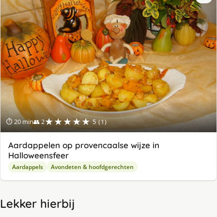
★★★★★
⏱ 20 min
👥 2
5 (1)
Aardappelen op provencaalse wijze in
Halloweensfeer
Aardappels
Avondeten & hoofdgerechten
Lekker hierbij