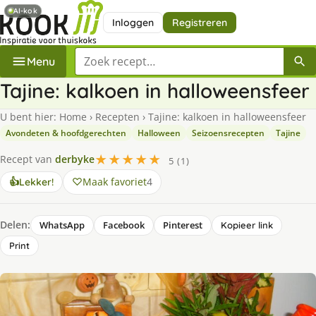
AI-kok
Inloggen
Registreren
Zoek een recept
Menu
Tajine: kalkoen in halloweensfeer
U bent hier:
Home
›
Recepten
›
Tajine: kalkoen in halloweensfeer
Avondeten & hoofdgerechten
Halloween
Seizoensrecepten
Tajine
★★★★★
Recept van
derbyke
5 (1)
Maak favoriet
4
👍
Lekker!
Delen:
WhatsApp
Facebook
Pinterest
Kopieer link
Print