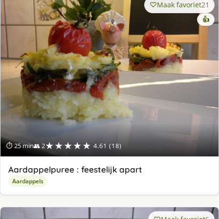
Maak favoriet
21
👍
★★★★★
⏱ 25 min
👥 2
4.61 (18)
Aardappelpuree : feestelijk apart
Aardappels