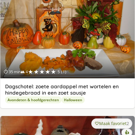
★★★★★
⏱ 35 min
👥 4
5 (1)
Dagschotel: zoete aardappel met wortelen en
hindegebraad in een zoet sausje
Avondeten & hoofdgerechten
Halloween
Maak favoriet
2
👍