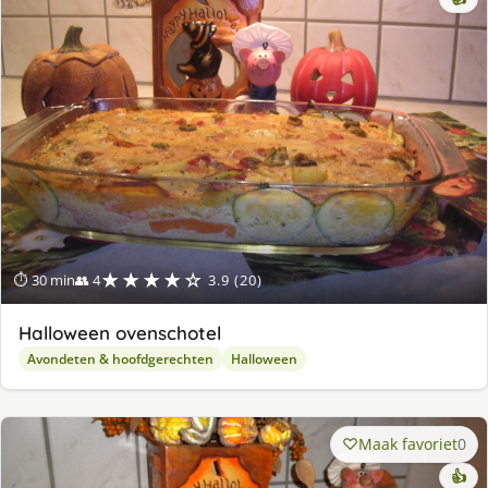
★★★★☆
⏱ 30 min
👥 4
3.9 (20)
Halloween ovenschotel
Avondeten & hoofdgerechten
Halloween
Maak favoriet
0
👍