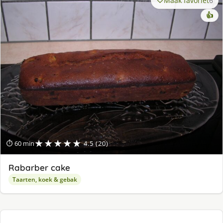
Maak favoriet
6
👍
★★★★★
⏱ 60 min
4.5 (20)
Rabarber cake
Taarten, koek & gebak