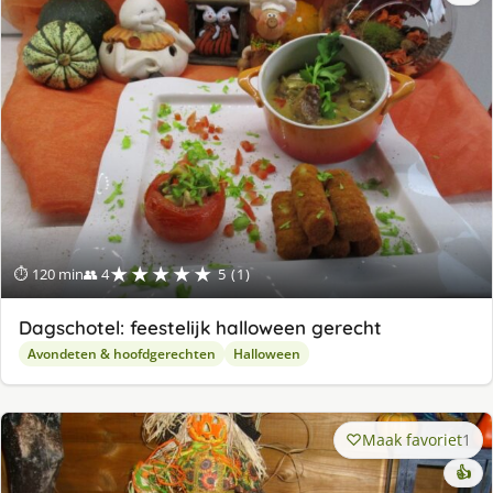
★★★★★
⏱ 120 min
👥 4
5 (1)
Dagschotel: feestelijk halloween gerecht
Avondeten & hoofdgerechten
Halloween
Maak favoriet
1
👍