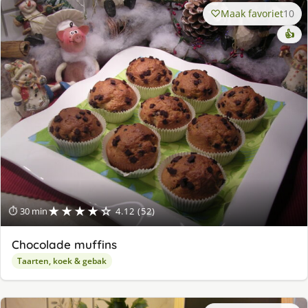
Maak favoriet
10
👍
★★★★☆
⏱ 30 min
4.12 (52)
Chocolade muffins
Taarten, koek & gebak