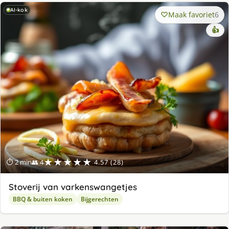
AI-kok
Maak favoriet
6
👍
★★★★★
⏱ 2 min
👥 4
4.57 (28)
Stoverij van varkenswangetjes
BBQ & buiten koken
Bijgerechten