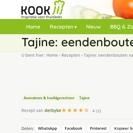
Home
Recepten
Nieuw
BBQ & Z
Tajine: eendenbout
U bent hier:
Home
›
Recepten
›
Tajine: eendenbouten v
Avondeten & hoofdgerechten
Tajine
★★★★☆
Recept van
derbyke
4 (2)
Delen:
WhatsApp
Facebook
Pinterest
Kopieer li