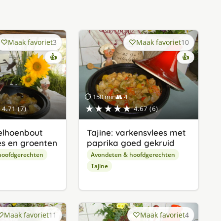
Maak favoriet
3
Maak favoriet
10
👍
👍
⏱ 150 min
👥 4
★★★★★
4.71 (7)
4.67 (6)
relhoenbout
Tajine: varkensvlees met
es en groenten
paprika goed gekruid
hoofdgerechten
Avondeten & hoofdgerechten
Tajine
Maak favoriet
11
Maak favoriet
4