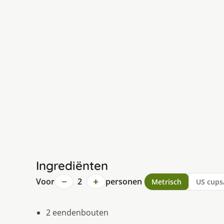
Ingrediënten
−
+
Voor
2
personen
Metrisch
US cups
2 eendenbouten