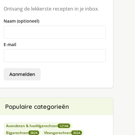
Ontvang de lekkerste recepten in je inbox.
Naam (optioneel)
E-mail
Aanmelden
Populaire categorieën
Avondeten & hoofdgerechten
12144
Bijgerechten
Vleesgerechten
3824
3024