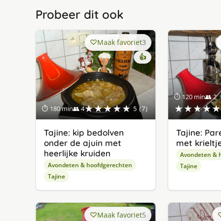
Probeer dit ook
Maak favoriet
3
👍
⏱ 120 min
👥 2
★★★★★
★★★★★
⏱ 180 min
👥 4
5 (7)
Tajine: kip bedolven
Tajine: Pa
onder de ajuin met
met krieltj
heerlijke kruiden
Avondeten & 
Avondeten & hoofdgerechten
Tajine
Tajine
Maak favoriet
5