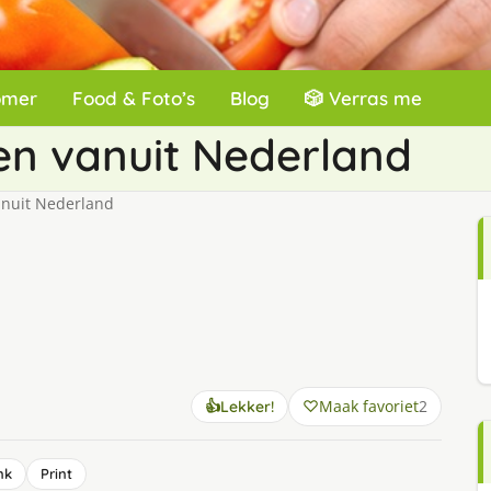
omer
Food & Foto’s
Blog
🎲 Verras me
en vanuit Nederland
anuit Nederland
Maak favoriet
2
👍
Lekker!
nk
Print