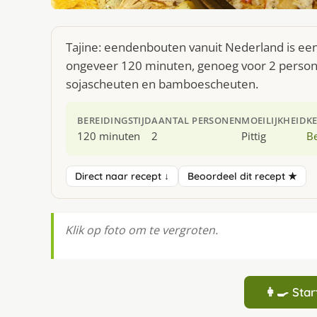
Tajine: eendenbouten vanuit Nederland is een
ongeveer 120 minuten, genoeg voor 2 persone
sojascheuten en bamboescheuten.
BEREIDINGSTIJD
AANTAL PERSONEN
MOEILIJKHEID
K
120 minuten
2
Pittig
Be
Direct naar recept ↓
Beoordeel dit recept ★
Klik op foto om te vergroten.
👩‍🍳 St