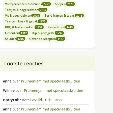
Voorgerechten & amuses
Soepen
2759
2120
Toetjes & nagerechten
2115
Vis & zeevruchten
Borrelhapjes & tapas
2095
2015
Taarten, koek & gebak
1975
BBQ & buiten koken
Pasta & rijst
1434
1419
Groenten
Kip & gevogelte
1312
1297
Salades
Gezonde recepten
1216
1177
Laatste reacties
anna
over
Pruimenjam met speculaaskruiden
Wilmie
over
Pruimenjam met speculaaskruiden
HarryLohr
over
Gevuld Turks brood
anna
over
Pruimenjam met speculaaskruiden