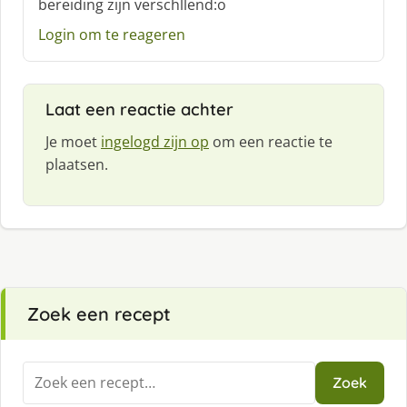
bereiding zijn verschllend:o
r
e
Login om te reageren
e
f
:
Laat een reactie achter
Je moet
ingelogd zijn op
om een reactie te
plaatsen.
Zoek een recept
Zoeken
Zoek
naar: