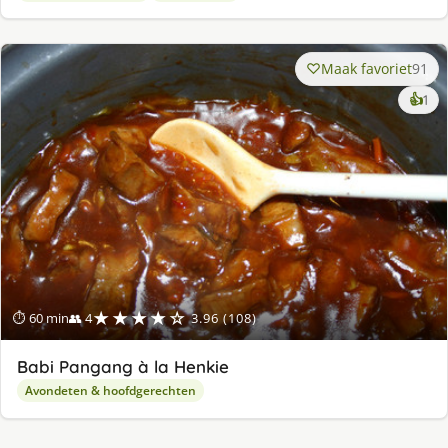
Maak favoriet
91
ke
👍
1
lek
ge
★★★★☆
⏱ 60 min
👥 4
3.96 (108)
Babi Pangang à la Henkie
Avondeten & hoofdgerechten