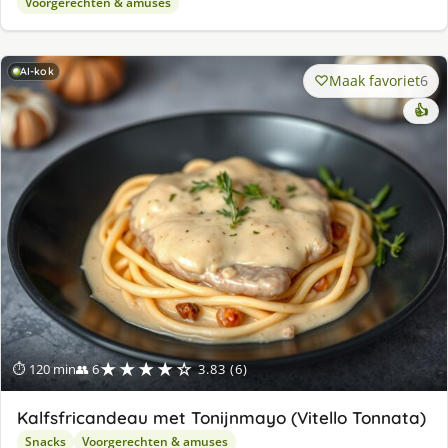
Voorgerechten & amuses
AI-kok
Maak favoriet
6
👍
★★★★☆
⏱ 120 min
👥 6
3.83 (6)
Kalfsfricandeau met Tonijnmayo (Vitello Tonnata)
Snacks
Voorgerechten & amuses