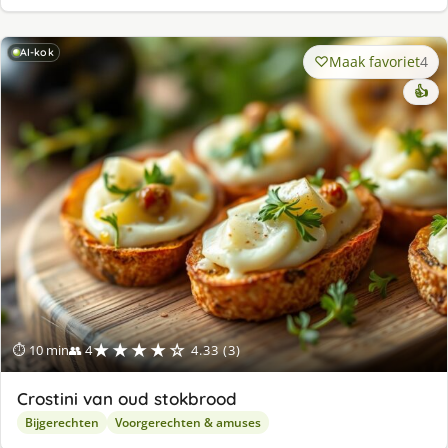
AI-kok
Maak favoriet
4
👍
★★★★☆
⏱ 10 min
👥 4
4.33 (3)
Crostini van oud stokbrood
Bijgerechten
Voorgerechten & amuses