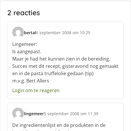
2 reacties
bertal
6 september 2008 om 10:25
s
c
Lingemeer:
h
Is aangepast.
r
Maar je had het kunnen zien in de bereiding.
e
Succes met dit recept, gisteravond nog gemaakt
e
f
en in de pasta truffelolie gedaan (tip)
:
m.v.g. Bert Allers
Login om te reageren
lingemeer
5 september 2008 om 11:39
s
c
De ingredientenlijst en de produkten in de
h