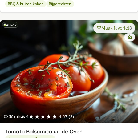
BBQ & buiten koken
Bijgerechten
AI-kok
Maak favoriet
8
👍
★★★★★
⏱ 50 min
👥 4
4.67 (3)
Tomato Balsamico uit de Oven