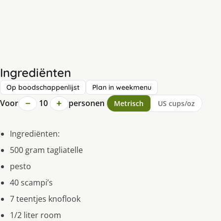
Ingrediënten
Op boodschappenlijst
Plan in weekmenu
−
+
Voor
10
personen
Metrisch
US cups/oz
Ingrediënten:
500 gram tagliatelle
pesto
40 scampi’s
7 teentjes knoflook
1/2 liter room