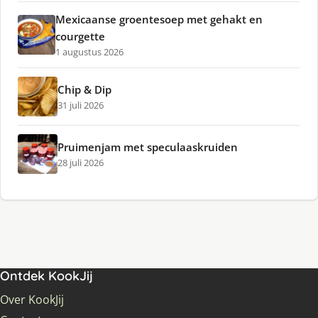
Mexicaanse groentesoep met gehakt en
courgette
1 augustus 2026
Chip & Dip
31 juli 2026
Pruimenjam met speculaaskruiden
28 juli 2026
Ontdek KookJij
Over KookJij