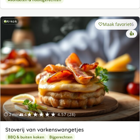
AI-kok
Maak favoriet
6
👍
★★★★★
⏱ 2 min
👥 4
4.57 (28)
Stoverij van varkenswangetjes
BBQ & buiten koken
Bijgerechten