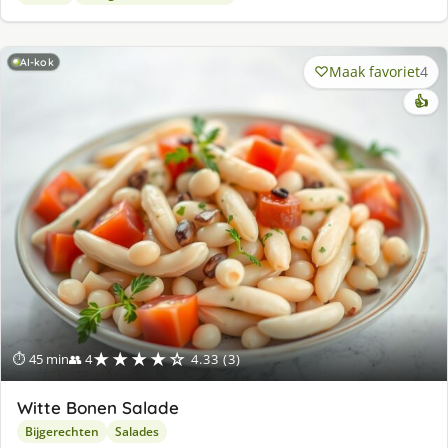
AI-kok
Maak favoriet
4
👍
★★★★☆
⏱ 45 min
👥 4
4.33 (3)
Witte Bonen Salade
Bijgerechten
Salades