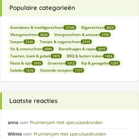
Populaire categorieën
Avondeten & hoofdgerechten
Bijgerechten
12144
3824
Vleesgerechten
Voorgerechten & amuses
3024
2759
Soepen
Toetjes & nagerechten
2120
2115
Vis & zeevruchten
Borrelhapjes & tapas
2094
2015
Taarten, koek & gebak
BBQ & buiten koken
1975
1434
Pasta & rijst
Groenten
Kip & gevogelte
1419
1312
1297
Salades
Gezonde recepten
1216
1177
Laatste reacties
anna
over
Pruimenjam met speculaaskruiden
Wilmie
over
Pruimenjam met speculaaskruiden