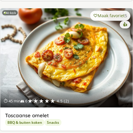
AI-kok
Maak favoriet
5
👍
★★★★★
⏱ 45 min
👥 6
4.5 (2)
Toscaanse omelet
BBQ & buiten koken
Snacks