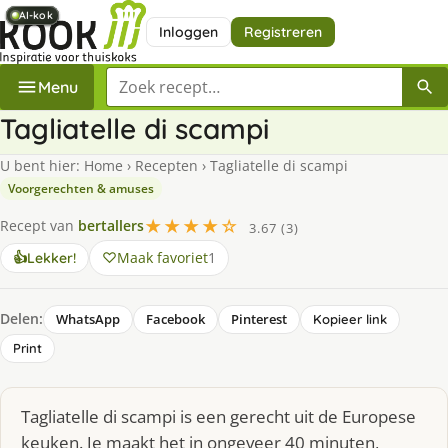
AI-kok
AI-kok
AI-kok
AI-kok
AI-kok
AI-kok
Inloggen
Registreren
Zoek een recept
Menu
Tagliatelle di scampi
U bent hier:
Home
›
Recepten
›
Tagliatelle di scampi
Voorgerechten & amuses
★★★★☆
Recept van
bertallers
3.67 (3)
Maak favoriet
1
👍
Lekker!
Delen:
WhatsApp
Facebook
Pinterest
Kopieer link
Print
Tagliatelle di scampi is een gerecht uit de Europese
keuken. Je maakt het in ongeveer 40 minuten,