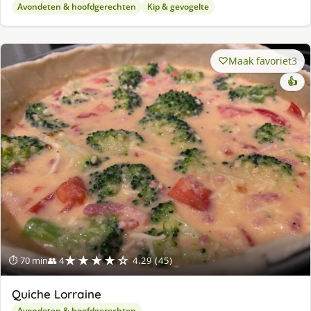
Avondeten & hoofdgerechten
Kip & gevogelte
Maak favoriet
3
👍
★★★★☆
⏱ 70 min
👥 4
4.29 (45)
Quiche Lorraine
Avondeten & hoofdgerechten