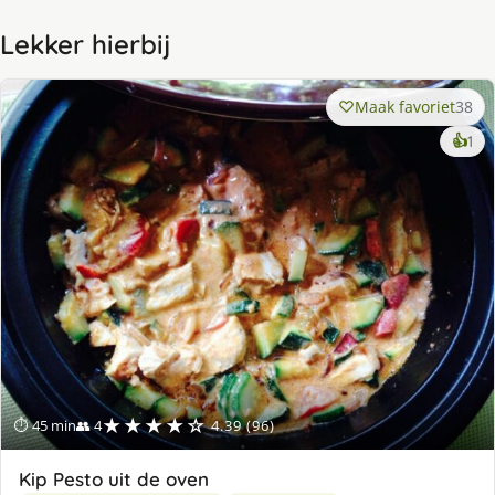
Lekker hierbij
Maak favoriet
38
ke
👍
1
lek
ge
★★★★☆
⏱ 45 min
👥 4
4.39 (96)
Kip Pesto uit de oven