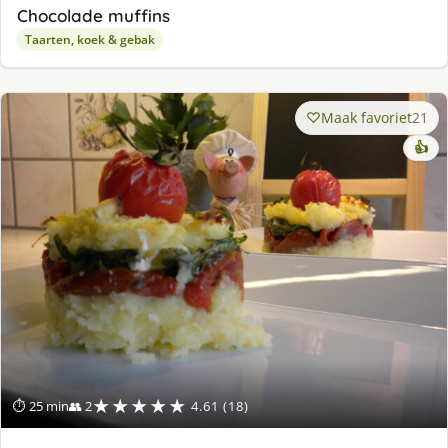
Chocolade muffins
Taarten, koek & gebak
Maak favoriet
21
👍
★★★★★
⏱ 25 min
👥 2
4.61 (18)