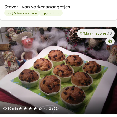
Stoverij van varkenswangetjes
BBQ & buiten koken
Bijgerechten
Maak favoriet
10
👍
★★★★☆
⏱ 30 min
4.12 (52)