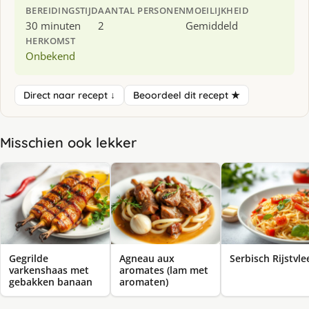
BEREIDINGSTIJD
AANTAL PERSONEN
MOEILIJKHEID
30 minuten
2
Gemiddeld
HERKOMST
Onbekend
Direct naar recept ↓
Beoordeel dit recept ★
Misschien ook lekker
Gegrilde
Agneau aux
Serbisch Rijstvle
varkenshaas met
aromates (lam met
gebakken banaan
aromaten)