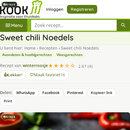
AI-kok
AI-kok
AI-kok
AI-kok
AI-kok
AI-kok
AI-kok
Inloggen
Registreren
Zoek een recept
Menu
Sweet chili Noedels
U bent hier:
Home
›
Recepten
›
Sweet chili Noedels
Avondeten & hoofdgerechten
Vleesgerechten
★★★☆☆
Recept van
winterroosje
2.67 (6)
Maak favoriet
16
👍
Lekker!
Delen:
WhatsApp
Facebook
Pinterest
Kopieer link
Print
AI-kok