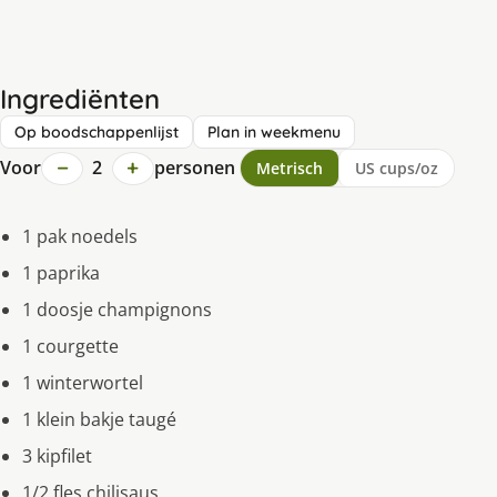
Ingrediënten
Op boodschappenlijst
Plan in weekmenu
−
+
Voor
2
personen
Metrisch
US cups/oz
1 pak noedels
1 paprika
1 doosje champignons
1 courgette
1 winterwortel
1 klein bakje taugé
3 kipfilet
1/2 fles chilisaus