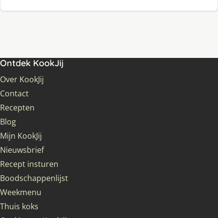
Ontdek KookJij
Over KookJij
Contact
Recepten
Blog
Mijn KookJij
Nieuwsbrief
Recept insturen
Boodschappenlijst
Weekmenu
Thuis koks