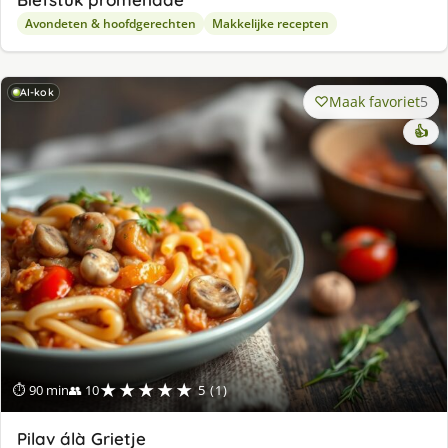
Avondeten & hoofdgerechten
Makkelijke recepten
AI-kok
Maak favoriet
5
👍
★★★★★
⏱ 90 min
👥 10
5 (1)
Pilav álà Grietje