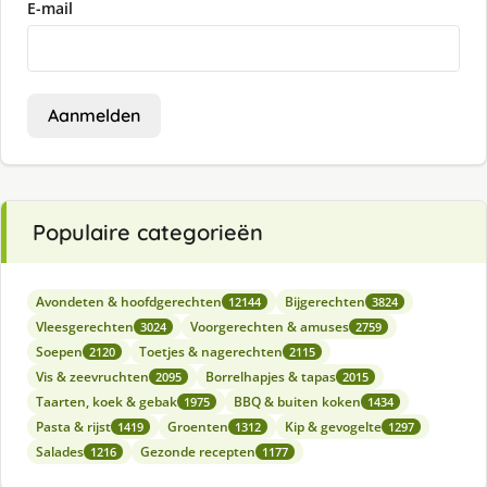
E-mail
Aanmelden
Populaire categorieën
Avondeten & hoofdgerechten
Bijgerechten
12144
3824
Vleesgerechten
Voorgerechten & amuses
3024
2759
Soepen
Toetjes & nagerechten
2120
2115
Vis & zeevruchten
Borrelhapjes & tapas
2095
2015
Taarten, koek & gebak
BBQ & buiten koken
1975
1434
Pasta & rijst
Groenten
Kip & gevogelte
1419
1312
1297
Salades
Gezonde recepten
1216
1177