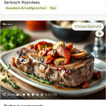
Serbisch Rijstvlees
Avondeten & hoofdgerechten
Rijst
AI-kok
Maak favoriet
9
👍
★★★☆☆
⏱ 30 min
👥 2
3.3 (10)
Biefstuk promenade