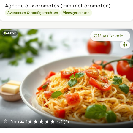
Agneau aux aromates (lam met aromaten)
Avondeten & hoofdgerechten
Vleesgerechten
AI-kok
Maak favoriet
1
👍
★★★★★
⏱ 45 min
👥 4
4.5 (2)