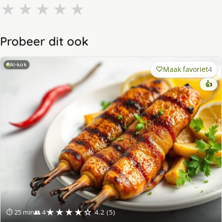
★
★
★
★
★
Probeer dit ook
AI-kok
Maak favoriet
4
👍
★★★★☆
⏱ 25 min
👥 4
4.2 (5)