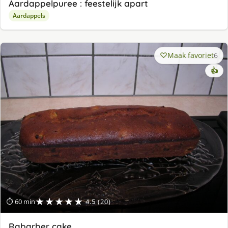
Aardappelpuree : feestelijk apart
Aardappels
Maak favoriet
6
👍
★★★★★
⏱ 60 min
4.5 (20)
Rabarber cake