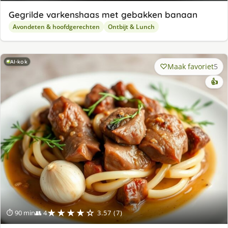
Gegrilde varkenshaas met gebakken banaan
Avondeten & hoofdgerechten
Ontbijt & Lunch
AI-kok
Maak favoriet
5
👍
★★★★☆
⏱ 90 min
👥 4
3.57 (7)