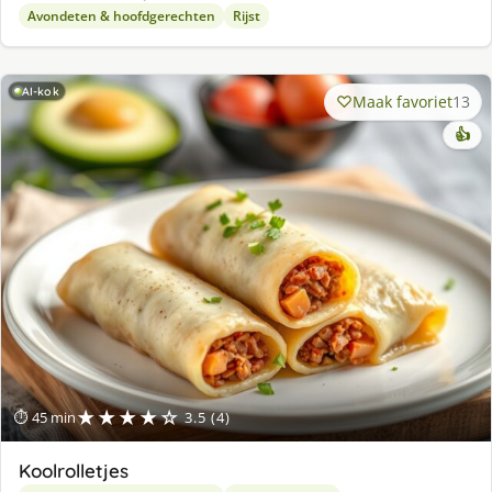
Avondeten & hoofdgerechten
Rijst
AI-kok
Maak favoriet
13
👍
★★★★☆
⏱ 45 min
3.5 (4)
Koolrolletjes