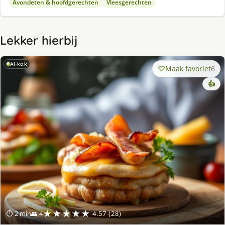
Avondeten & hoofdgerechten
Vleesgerechten
Lekker hierbij
AI-kok
Maak favoriet
6
👍
★★★★★
⏱ 2 min
👥 4
4.57 (28)