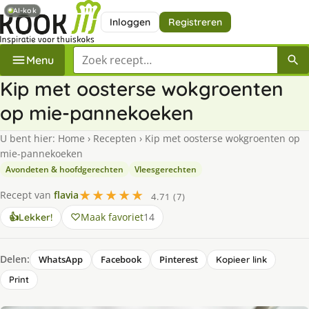
AI-kok
Inloggen
Registreren
Zoek een recept
Menu
Kip met oosterse wokgroenten
op mie-pannekoeken
U bent hier:
Home
›
Recepten
›
Kip met oosterse wokgroenten op
mie-pannekoeken
Avondeten & hoofdgerechten
Vleesgerechten
★★★★★
Recept van
flavia
4.71 (7)
Maak favoriet
14
👍
Lekker!
Delen:
WhatsApp
Facebook
Pinterest
Kopieer link
Print