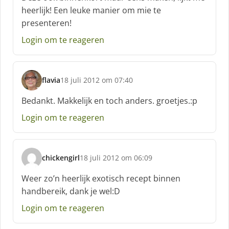
h
heerlijk! Een leuke manier om mie te
r
presenteren!
e
e
Login om te reageren
f
:
flavia
18 juli 2012 om 07:40
s
c
Bedankt. Makkelijk en toch anders. groetjes.:p
h
Login om te reageren
r
e
e
f
chickengirl
18 juli 2012 om 06:09
:
s
c
Weer zo’n heerlijk exotisch recept binnen
h
handbereik, dank je wel:D
r
e
Login om te reageren
e
f