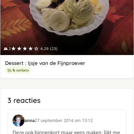
★★★★☆
👥 2
4.26 (23)
Dessert : Ijsje van de Fijnproever
IJs & sorbets
3 reacties
anna
27 september 2014 om 13:12
s
c
Deze ook binnenkort maar eens maken, lijkt me