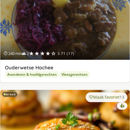
★★★★☆
⏱ 240 min
👥 2
3.71 (17)
Ouderwetse Hachee
Avondeten & hoofdgerechten
Vleesgerechten
AI-kok
Maak favoriet
13
👍