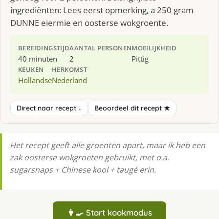
ingrediënten: Lees eerst opmerking, a 250 gram
DUNNE eiermie en oosterse wokgroente.
BEREIDINGSTIJD
AANTAL PERSONEN
MOEILIJKHEID
40 minuten
2
Pittig
KEUKEN
HERKOMST
Hollandse
Nederland
Direct naar recept ↓
Beoordeel dit recept ★
Het recept geeft alle groenten apart, maar ik heb een
zak oosterse wokgroeten gebruikt, met o.a.
sugarsnaps + Chinese kool + taugé erin.
👩‍🍳 Start kookmodus