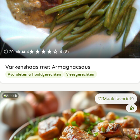
★★★★☆
⏱ 20 min
👥 4
4 (8)
Varkenshaas met Armagnacsaus
Avondeten & hoofdgerechten
Vleesgerechten
AI-kok
Maak favoriet
9
👍