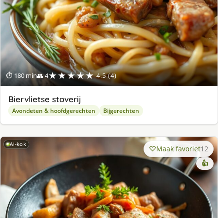
★★★★★
⏱ 180 min
👥 4
4.5 (4)
Biervlietse stoverij
Avondeten & hoofdgerechten
Bijgerechten
AI-kok
Maak favoriet
12
👍