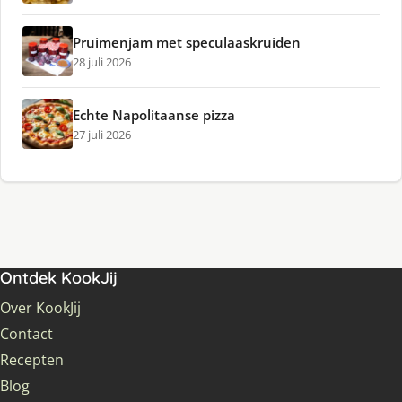
Pruimenjam met speculaaskruiden
28 juli 2026
Echte Napolitaanse pizza
27 juli 2026
Ontdek KookJij
Over KookJij
Contact
Recepten
Blog