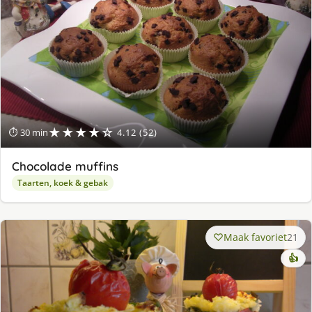
★★★★☆
⏱ 30 min
4.12 (52)
Chocolade muffins
Taarten, koek & gebak
Maak favoriet
21
👍