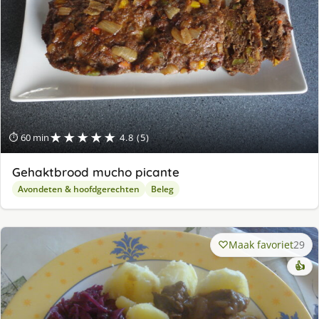
★★★★★
⏱ 60 min
4.8 (5)
Gehaktbrood mucho picante
Avondeten & hoofdgerechten
Beleg
Maak favoriet
29
👍