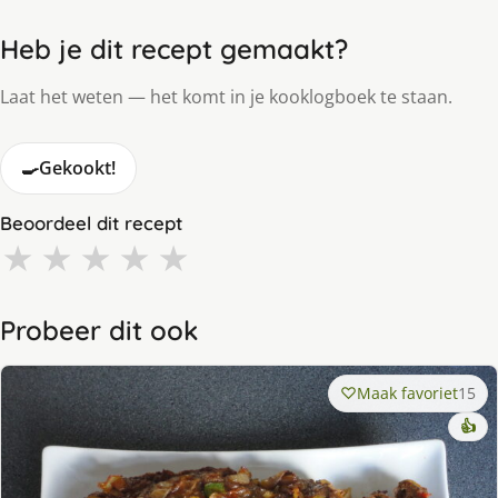
Heb je dit recept gemaakt?
Laat het weten — het komt in je kooklogboek te staan.
🍳
Gekookt!
Beoordeel dit recept
★
★
★
★
★
Probeer dit ook
Maak favoriet
15
👍