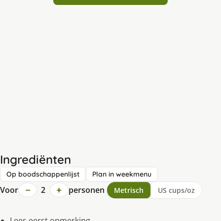
Ingrediënten
Op boodschappenlijst
Plan in weekmenu
−
+
Voor
2
personen
Metrisch
US cups/oz
Lees eerst opmerking