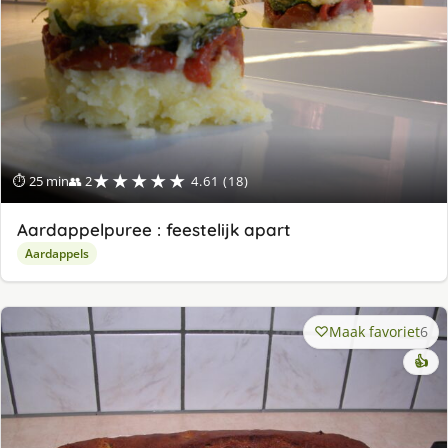
★★★★★
⏱ 25 min
👥 2
4.61 (18)
Aardappelpuree : feestelijk apart
Aardappels
Maak favoriet
6
👍