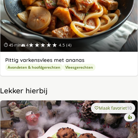
★★★★★
⏱ 45 min
👥 4
4.5 (4)
Pittig varkensvlees met ananas
Avondeten & hoofdgerechten
Vleesgerechten
Lekker hierbij
Maak favoriet
10
👍