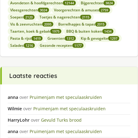
Avondeten & hoofdgerechten
Bijgerechten
12144
3824
Vleesgerechten
Voorgerechten & amuses
3024
2759
Soepen
Toetjes & nagerechten
2120
2115
Vis & zeevruchten
Borrelhapjes & tapas
2095
2015
Taarten, koek & gebak
BBQ & buiten koken
1975
1434
Pasta & rijst
Groenten
Kip & gevogelte
1419
1312
1297
Salades
Gezonde recepten
1216
1177
Laatste reacties
anna
over
Pruimenjam met speculaaskruiden
Wilmie
over
Pruimenjam met speculaaskruiden
HarryLohr
over
Gevuld Turks brood
anna
over
Pruimenjam met speculaaskruiden