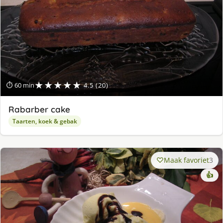
★★★★★
⏱ 60 min
4.5 (20)
Rabarber cake
Taarten, koek & gebak
Maak favoriet
3
👍