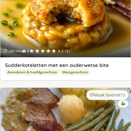
★★★★★
⏱ 240 min
👥 4
4.5 (6)
Sudderkoteletten met een ouderwetse bite
Avondeten & hoofdgerechten
Vleesgerechten
Maak favoriet
15
👍