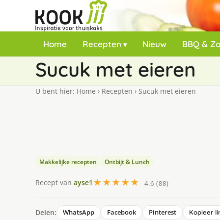
Home
Recepten
Nieuw
BBQ & Z
Sucuk met eieren
U bent hier:
Home
›
Recepten
›
Sucuk met eieren
Makkelijke recepten
Ontbijt & Lunch
★★★★★
Recept van
ayse1
4.6 (88)
Delen:
WhatsApp
Facebook
Pinterest
Kopieer li