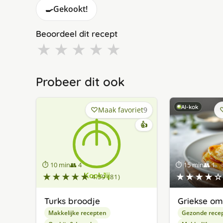
🍳
Gekookt!
Beoordeel dit recept
★
★
★
★
★
Probeer dit ook
AI-kok
Maak favoriet
9
👍
⏱ 10 min
👥 4
⏱ 15 min
👥 1
★★★★★
★★★★☆
4.59 (81)
Turks broodje
Griekse om
Makkelijke recepten
Gezonde rece