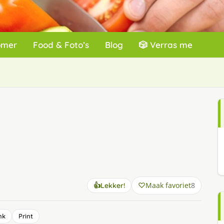
omer
Food & Foto’s
Blog
🎲 Verras me
Maak favoriet
8
👍
Lekker!
nk
Print