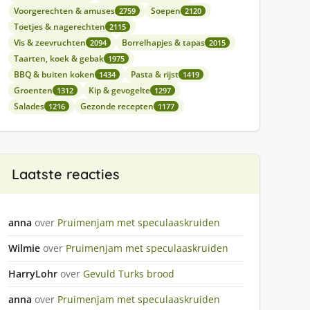
Voorgerechten & amuses
Soepen
2759
2120
Toetjes & nagerechten
2115
Vis & zeevruchten
Borrelhapjes & tapas
2094
2015
Taarten, koek & gebak
1975
BBQ & buiten koken
Pasta & rijst
1434
1419
Groenten
Kip & gevogelte
1312
1297
Salades
Gezonde recepten
1216
1177
Laatste reacties
anna
over
Pruimenjam met speculaaskruiden
Wilmie
over
Pruimenjam met speculaaskruiden
HarryLohr
over
Gevuld Turks brood
anna
over
Pruimenjam met speculaaskruiden