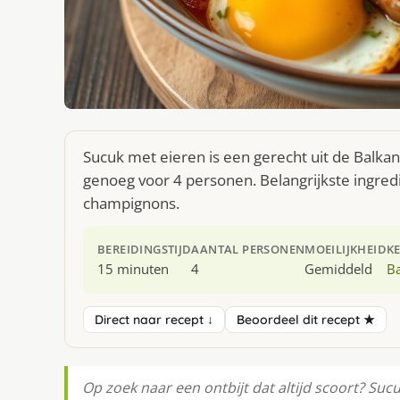
Sucuk met eieren is een gerecht uit de Balka
genoeg voor 4 personen. Belangrijkste ingredi
champignons.
BEREIDINGSTIJD
AANTAL PERSONEN
MOEILIJKHEID
K
15 minuten
4
Gemiddeld
B
Direct naar recept ↓
Beoordeel dit recept ★
Op zoek naar een ontbijt dat altijd scoort? Suc