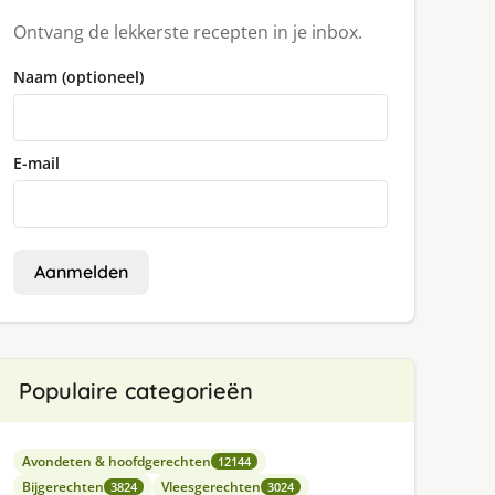
Ontvang de lekkerste recepten in je inbox.
Naam (optioneel)
E-mail
Aanmelden
Populaire categorieën
Avondeten & hoofdgerechten
12144
Bijgerechten
Vleesgerechten
3824
3024