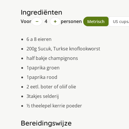
Ingrediënten
−
+
Voor
4
personen
Metrisch
US cups
6 a 8 eieren
200g Sucuk, Turkse knoflookworst
half bakje champignons
1paprika groen
1paprika rood
2 eetl. boter of oliif olie
3takjes selderij
½ theelepel kerrie poeder
Bereidingswijze