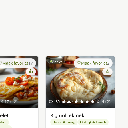
AI-kok
Maak favoriet
17
Maak favoriet
2
👍
👍
★★★★☆
4.17 (12)
⏱ 135 min
👥 4
4 (2)
elet
Kiymali ekmek
pten
Brood & beleg
Ontbijt & Lunch