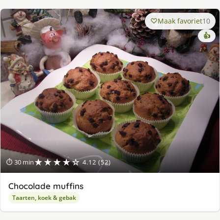
Maak favoriet
10
👍
★★★★☆
⏱ 30 min
4.12 (52)
Chocolade muffins
Taarten, koek & gebak