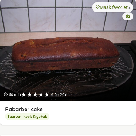
Maak favoriet
6
👍
★★★★★
⏱ 60 min
4.5 (20)
Rabarber cake
Taarten, koek & gebak