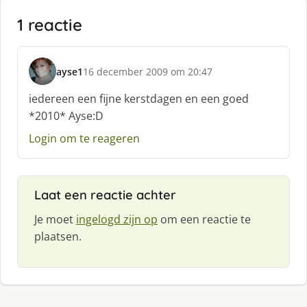
1 reactie
ayse1
16 december 2009 om 20:47
s
c
iedereen een fijne kerstdagen en een goed
h
*2010* Ayse:D
r
e
Login om te reageren
e
f
:
Laat een reactie achter
Je moet
ingelogd zijn op
om een reactie te
plaatsen.