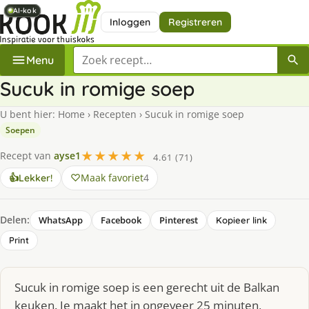
AI-kok
AI-kok
AI-kok
AI-kok
Inloggen
Registreren
Zoek een recept
Menu
Sucuk in romige soep
U bent hier:
Home
›
Recepten
›
Sucuk in romige soep
Soepen
★★★★★
Recept van
ayse1
4.61 (71)
Maak favoriet
4
👍
Lekker!
Delen:
WhatsApp
Facebook
Pinterest
Kopieer link
Print
Sucuk in romige soep is een gerecht uit de Balkan
keuken. Je maakt het in ongeveer 25 minuten,