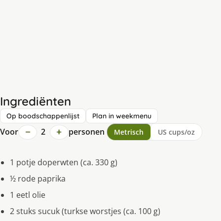
Ingrediënten
Op boodschappenlijst
Plan in weekmenu
−
+
Voor
2
personen
Metrisch
US cups/oz
1 potje doperwten (ca. 330 g)
½ rode paprika
1 eetl olie
2 stuks sucuk (turkse worstjes (ca. 100 g)