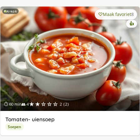
AI-kok
Maak favoriet
8
👍
★★☆☆☆
⏱ 60 min
👥 4
2 (2)
Tomaten- uiensoep
Soepen