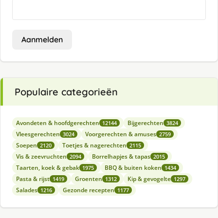
Aanmelden
Populaire categorieën
Avondeten & hoofdgerechten
Bijgerechten
12144
3824
Vleesgerechten
Voorgerechten & amuses
3024
2759
Soepen
Toetjes & nagerechten
2120
2115
Vis & zeevruchten
Borrelhapjes & tapas
2094
2015
Taarten, koek & gebak
BBQ & buiten koken
1975
1434
Pasta & rijst
Groenten
Kip & gevogelte
1419
1312
1297
Salades
Gezonde recepten
1216
1177