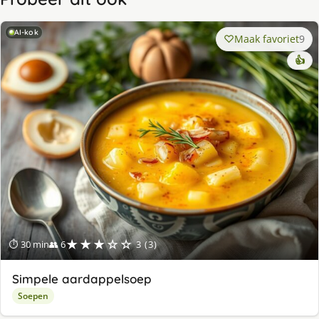
AI-kok
Maak favoriet
9
👍
★★★☆☆
⏱ 30 min
👥 6
3 (3)
Simpele aardappelsoep
Soepen