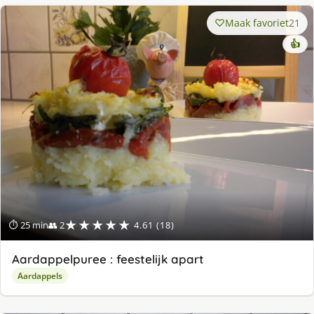
Maak favoriet
21
👍
★★★★★
⏱ 25 min
👥 2
4.61 (18)
Aardappelpuree : feestelijk apart
Aardappels