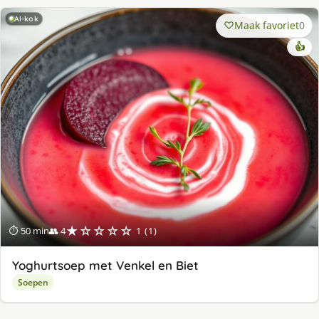
AI-kok
Maak favoriet
0
👍
★☆☆☆☆
⏱ 50 min
👥 4
1 (1)
Yoghurtsoep met Venkel en Biet
Soepen