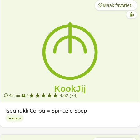
Maak favoriet
5
👍
★★★★★
⏱ 45 min
👥 4
4.62 (74)
Ispanakli Corba = Spinazie Soep
Soepen