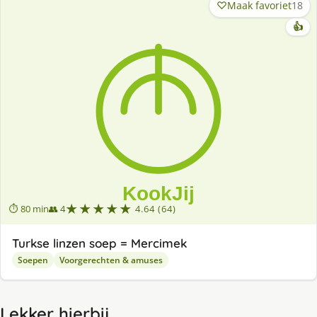
Maak favoriet
18
👍
★★★★★
⏱ 80 min
👥 4
4.64 (64)
Turkse linzen soep = Mercimek
Soepen
Voorgerechten & amuses
Lekker hierbij