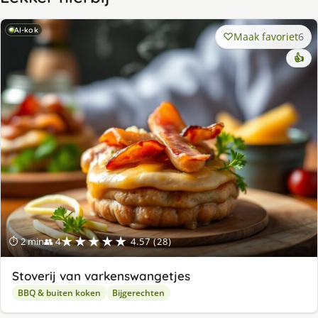
AI-kok
Maak favoriet
6
👍
★★★★★
⏱ 2 min
👥 4
4.57 (28)
Stoverij van varkenswangetjes
BBQ & buiten koken
Bijgerechten