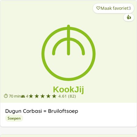
Maak favoriet
3
👍
★★★★★
⏱ 70 min
👥 4
4.61 (82)
Dugun Corbasi = Bruiloftsoep
Soepen