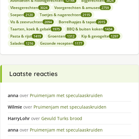
Avondeten & hoofdgerechten
Bijgerechten
12144
3824
Vleesgerechten
Voorgerechten & amuses
3024
2759
Soepen
Toetjes & nagerechten
2120
2115
Vis & zeevruchten
Borrelhapjes & tapas
2094
2015
Taarten, koek & gebak
BBQ & buiten koken
1975
1434
Pasta & rijst
Groenten
Kip & gevogelte
1419
1312
1297
Salades
Gezonde recepten
1216
1177
Laatste reacties
anna
over
Pruimenjam met speculaaskruiden
Wilmie
over
Pruimenjam met speculaaskruiden
HarryLohr
over
Gevuld Turks brood
anna
over
Pruimenjam met speculaaskruiden