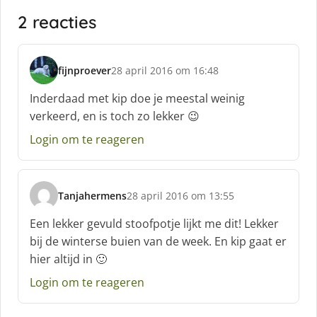
2 reacties
fijnproever
28 april 2016 om 16:48
s
c
Inderdaad met kip doe je meestal weinig
h
verkeerd, en is toch zo lekker 😉
r
e
Login om te reageren
e
f
:
Tanjahermens
28 april 2016 om 13:55
s
c
Een lekker gevuld stoofpotje lijkt me dit! Lekker
h
bij de winterse buien van de week. En kip gaat er
r
hier altijd in 🙂
e
e
Login om te reageren
f
: