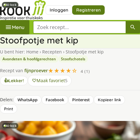
AI-kok
AI-kok
Inloggen
Registreren
Zoek een recept
Menu
Stoofpotje met kip
U bent hier:
Home
›
Recepten
›
Stoofpotje met kip
Avondeten & hoofdgerechten
Stoofschotels
★★★★☆
Recept van
fijnproever
4 (1)
Maak favoriet
5
👍
Lekker!
Delen:
WhatsApp
Facebook
Pinterest
Kopieer link
Print
AI-kok