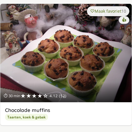
Maak favoriet
10
👍
★★★★☆
⏱ 30 min
4.12 (52)
Chocolade muffins
Taarten, koek & gebak