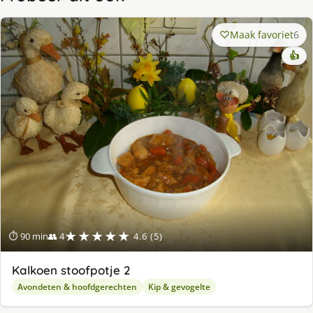
Maak favoriet
6
👍
★★★★★
⏱ 90 min
👥 4
4.6 (5)
Kalkoen stoofpotje 2
Avondeten & hoofdgerechten
Kip & gevogelte