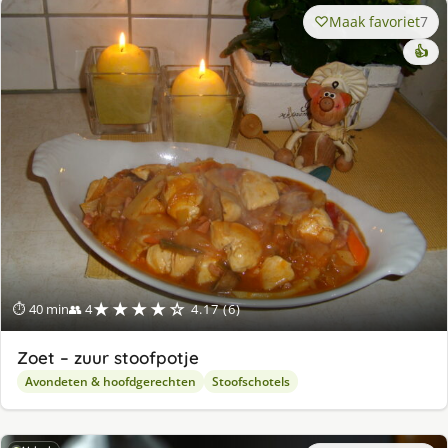
Maak favoriet
7
👍
★★★★☆
⏱ 40 min
👥 4
4.17 (6)
Zoet – zuur stoofpotje
Avondeten & hoofdgerechten
Stoofschotels