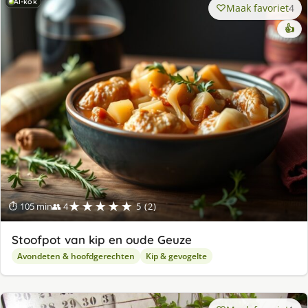
AI-kok
Maak favoriet
4
👍
★★★★★
⏱ 105 min
👥 4
5 (2)
Stoofpot van kip en oude Geuze
Avondeten & hoofdgerechten
Kip & gevogelte