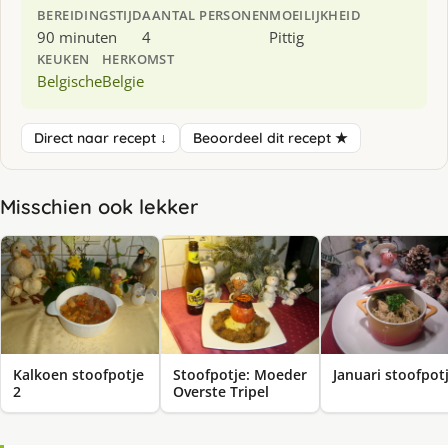
BEREIDINGSTIJD
AANTAL PERSONEN
MOEILIJKHEID
90 minuten
4
Pittig
KEUKEN
HERKOMST
Belgische
Belgie
Direct naar recept ↓
Beoordeel dit recept ★
Misschien ook lekker
Kalkoen stoofpotje
Stoofpotje: Moeder
Januari stoofpot
2
Overste Tripel