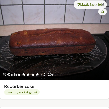
Maak favoriet
6
👍
★★★★★
⏱ 60 min
4.5 (20)
Rabarber cake
Taarten, koek & gebak