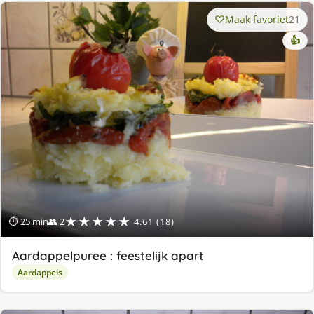
Maak favoriet
21
👍
★★★★★
⏱ 25 min
👥 2
4.61 (18)
Aardappelpuree : feestelijk apart
Aardappels