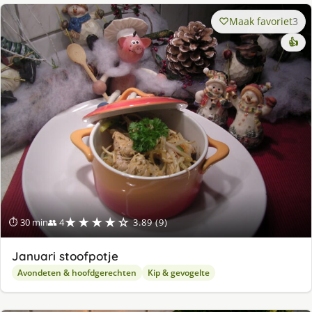
Maak favoriet
3
👍
★★★★☆
⏱ 30 min
👥 4
3.89 (9)
Januari stoofpotje
Avondeten & hoofdgerechten
Kip & gevogelte