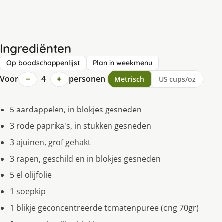
Ingrediënten
Op boodschappenlijst
Plan in weekmenu
−
+
Voor
4
personen
Metrisch
US cups/oz
5 aardappelen, in blokjes gesneden
3 rode paprika's, in stukken gesneden
3 ajuinen, grof gehakt
3 rapen, geschild en in blokjes gesneden
5 el olijfolie
1 soepkip
1 blikje geconcentreerde tomatenpuree (ong 70gr)