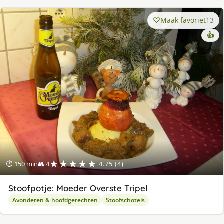
Maak favoriet
13
👍
★★★★★
⏱ 150 min
👥 4
4.75 (4)
Stoofpotje: Moeder Overste Tripel
Avondeten & hoofdgerechten
Stoofschotels