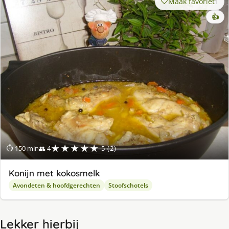
Maak favoriet
1
👍
★★★★★
⏱ 150 min
👥 4
5 (2)
Konijn met kokosmelk
Avondeten & hoofdgerechten
Stoofschotels
Lekker hierbij