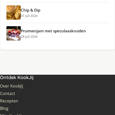
Chip & Dip
31 juli 2026
Pruimenjam met speculaaskruiden
28 juli 2026
Ontdek KookJij
Over KookJij
Contact
Recepten
Blog