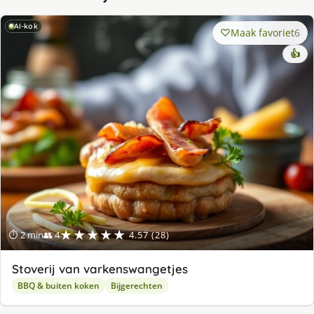
AI-kok
Maak favoriet
6
👍
★★★★★
⏱ 2 min
👥 4
4.57 (28)
Stoverij van varkenswangetjes
BBQ & buiten koken
Bijgerechten