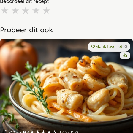
Beoordeel dit recept
★
★
★
★
★
Probeer dit ook
Maak favoriet
90
👍
★★★★☆
⏱ 210 min
👥 4
4.45 (457)