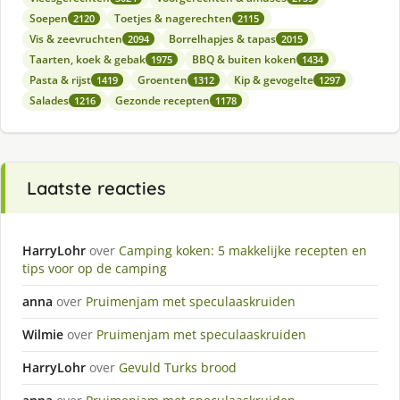
Soepen
Toetjes & nagerechten
2120
2115
Vis & zeevruchten
Borrelhapjes & tapas
2094
2015
Taarten, koek & gebak
BBQ & buiten koken
1975
1434
Pasta & rijst
Groenten
Kip & gevogelte
1419
1312
1297
Salades
Gezonde recepten
1216
1178
Laatste reacties
HarryLohr
over
Camping koken: 5 makkelijke recepten en
tips voor op de camping
anna
over
Pruimenjam met speculaaskruiden
Wilmie
over
Pruimenjam met speculaaskruiden
HarryLohr
over
Gevuld Turks brood