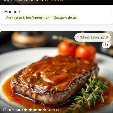
Hachee
Avondeten & hoofdgerechten
Vleesgerechten
Maak favoriet
19
👍
★★★★☆
⏱ 20 min
👥 1
4.19 (42)