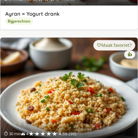
Ayran = Yogurt drank
Bijgerechten
Maak favoriet
7
👍
★★★★★
⏱ 30 min
👥 4
4.59 (90)