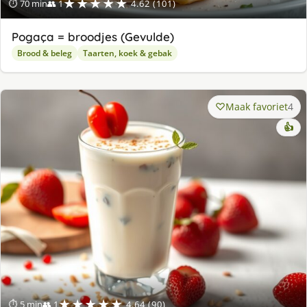
★★★★★
⏱ 70 min
👥 1
4.62 (101)
Pogaça = broodjes (Gevulde)
Brood & beleg
Taarten, koek & gebak
Maak favoriet
4
👍
★★★★★
⏱ 5 min
👥 1
4.64 (90)