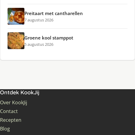
Preitaart met cantharellen
7 augustus 2026
Groene kool stamppot
5 augustus 2026
Ontdek KookJij
Over KookJij
Contact
Recepten
Blog