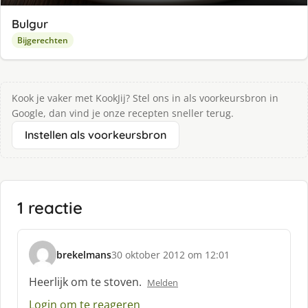
Bulgur
Bijgerechten
Kook je vaker met KookJij? Stel ons in als voorkeursbron in
Google, dan vind je onze recepten sneller terug.
Instellen als voorkeursbron
1 reactie
brekelmans
30 oktober 2012 om 12:01
s
c
Heerlijk om te stoven.
Melden
h
Login om te reageren
r