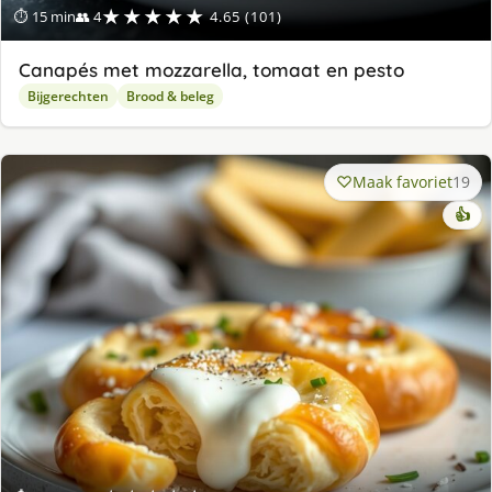
★★★★★
⏱ 15 min
👥 4
4.65 (101)
Canapés met mozzarella, tomaat en pesto
Bijgerechten
Brood & beleg
Maak favoriet
19
👍