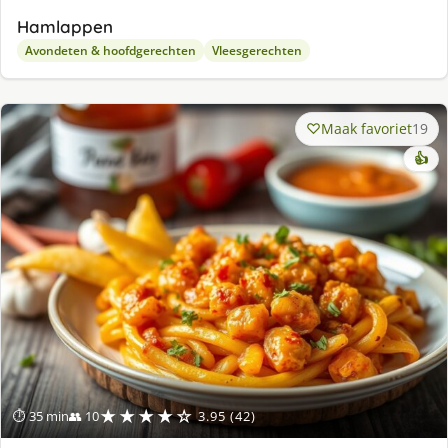
Hamlappen
Avondeten & hoofdgerechten
Vleesgerechten
Maak favoriet
19
👍
★★★★☆
⏱ 35 min
👥 10
3.95 (42)