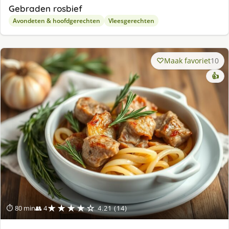
Gebraden rosbief
Avondeten & hoofdgerechten
Vleesgerechten
Maak favoriet
10
👍
★★★★☆
⏱ 80 min
👥 4
4.21 (14)