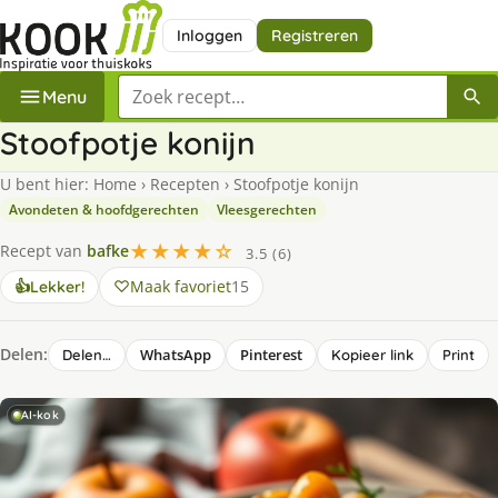
Inloggen
Registreren
Zoek een recept
Menu
Stoofpotje konijn
U bent hier:
Home
›
Recepten
›
Stoofpotje konijn
Avondeten & hoofdgerechten
Vleesgerechten
★★★★☆
Recept van
bafke
3.5 (6)
Maak favoriet
15
👍
Lekker!
Delen:
WhatsApp
Pinterest
Delen…
Kopieer link
Print
AI-kok