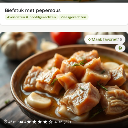
Biefstuk met pepersaus
Avondeten & hoofdgerechten
Vleesgerechten
Maak favoriet
18
👍
★★★★☆
⏱ 45 min
👥 4
4.36 (22)