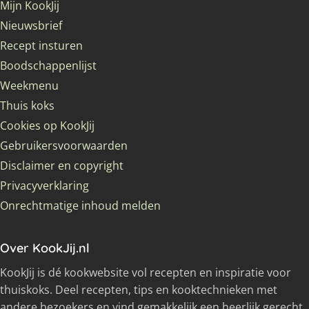
Mijn KookJij
Nieuwsbrief
Recept insturen
Boodschappenlijst
Weekmenu
Thuis koks
Cookies op KookJij
Gebruikersvoorwaarden
Disclaimer en copyright
Privacyverklaring
Onrechtmatige inhoud melden
Over KookJij.nl
KookJij is dé kookwebsite vol recepten en inspiratie voor
thuiskoks. Deel recepten, tips en kooktechnieken met
andere bezoekers en vind gemakkelijk een heerlijk gerecht.