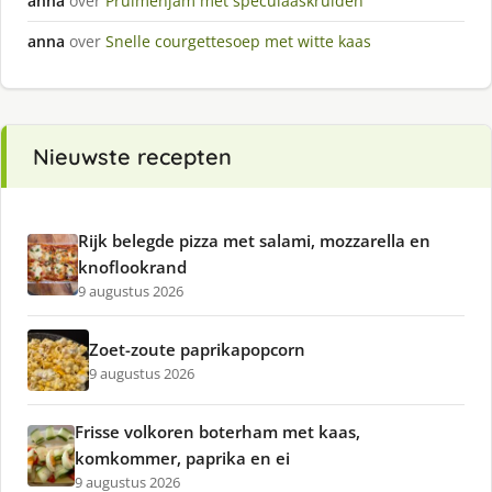
anna
over
Pruimenjam met speculaaskruiden
anna
over
Snelle courgettesoep met witte kaas
Nieuwste recepten
Rijk belegde pizza met salami, mozzarella en
knoflookrand
9 augustus 2026
Zoet-zoute paprikapopcorn
9 augustus 2026
Frisse volkoren boterham met kaas,
komkommer, paprika en ei
9 augustus 2026