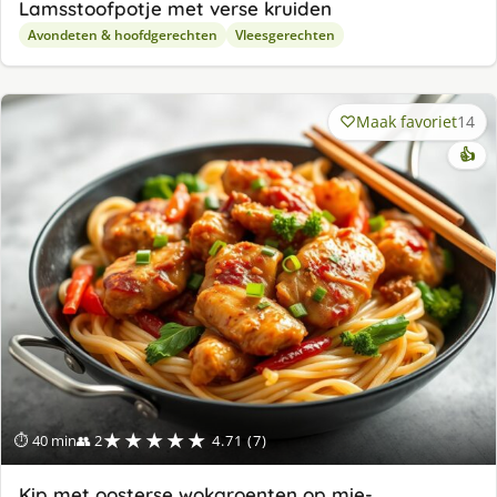
Lamsstoofpotje met verse kruiden
Avondeten & hoofdgerechten
Vleesgerechten
Maak favoriet
14
👍
★★★★★
⏱ 40 min
👥 2
4.71 (7)
Kip met oosterse wokgroenten op mie-