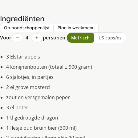
Ingrediënten
Op boodschappenlijst
Plan in weekmenu
−
+
Voor
4
personen
Metrisch
US cups/oz
3 Elstar appels
4 konijnenbouten (totaal ± 900 gram)
6 sjalotjes, in partjes
2 el grove mosterd
zout en versgemalen peper
3 el boter
1 tl gedroogde dragon
1 flesje oud bruin bier (300 ml)