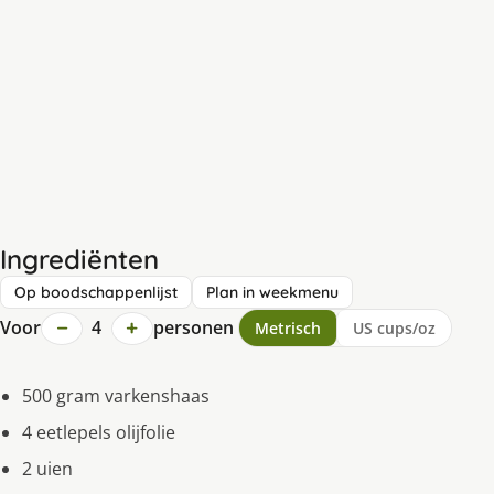
Ingrediënten
Op boodschappenlijst
Plan in weekmenu
−
+
Voor
4
personen
Metrisch
US cups/oz
500 gram varkenshaas
4 eetlepels olijfolie
2 uien