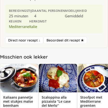
BEREIDINGSTIJD
AANTAL PERSONEN
MOEILIJKHEID
25 minuten
4
Gemiddeld
KEUKEN
HERKOMST
Mediterrane
Italie
Direct naar recept ↓
Beoordeel dit recept ★
Misschien ook lekker
Italiaans pannetje
Scaloppina alla
Stoofpot met
met stukjes malse
pizzaiola “Le case
Mediterrane
beenham
del Merlo”
groenten