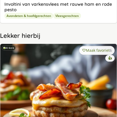
Involtini van varkensvlees met rauwe ham en rode
pesto
Avondeten & hoofdgerechten
Vleesgerechten
Lekker hierbij
AI-kok
Maak favoriet
6
👍