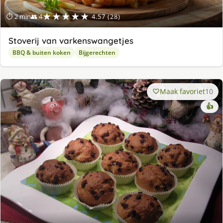
★★★★★
⏱ 2 min
👥 4
4.57 (28)
Stoverij van varkenswangetjes
BBQ & buiten koken
Bijgerechten
Maak favoriet
10
👍