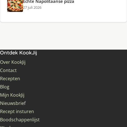
Echte Napolitaanse pizza
27 juli 2026
Ontdek KookJij
Over KookJij
Contact
Recepten
Blog
Mijn KookJij
Nieuwsbrief
Recept insturen
Boodschappenlijst