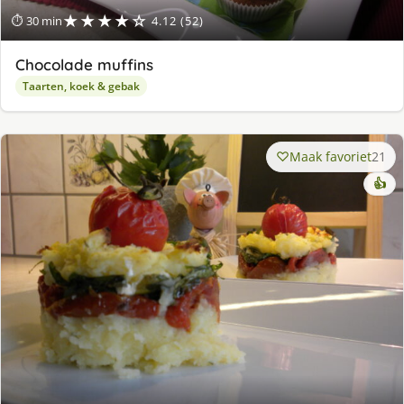
★★★★☆
⏱ 30 min
4.12 (52)
Chocolade muffins
Taarten, koek & gebak
Maak favoriet
21
👍