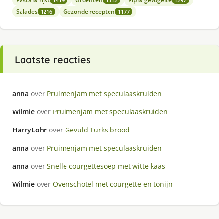
Pasta & rijst
Groenten
Kip & gevogelte
1419
1312
1297
Salades
Gezonde recepten
1216
1177
Laatste reacties
anna
over
Pruimenjam met speculaaskruiden
Wilmie
over
Pruimenjam met speculaaskruiden
HarryLohr
over
Gevuld Turks brood
anna
over
Pruimenjam met speculaaskruiden
anna
over
Snelle courgettesoep met witte kaas
Wilmie
over
Ovenschotel met courgette en tonijn