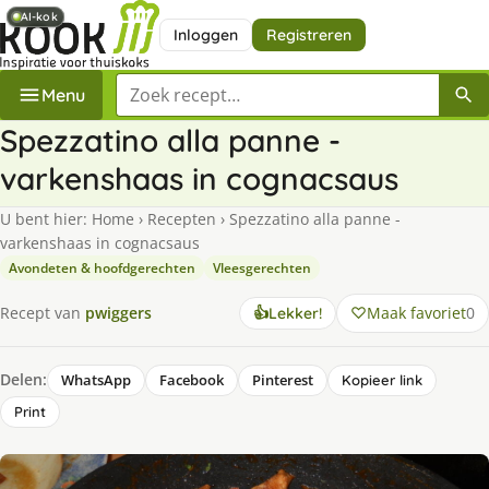
AI-kok
AI-kok
Inloggen
Registreren
Zoek een recept
Menu
Spezzatino alla panne -
varkenshaas in cognacsaus
U bent hier:
Home
›
Recepten
›
Spezzatino alla panne -
varkenshaas in cognacsaus
Avondeten & hoofdgerechten
Vleesgerechten
Maak favoriet
0
Recept van
pwiggers
👍
Lekker!
Delen:
WhatsApp
Facebook
Pinterest
Kopieer link
Print