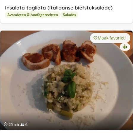
Insalata tagliata (Italiaanse biefstuksalade)
Avondeten & hoofdgerechten
Salades
Maak favoriet
1
👍
⏱ 25 min
👥 6