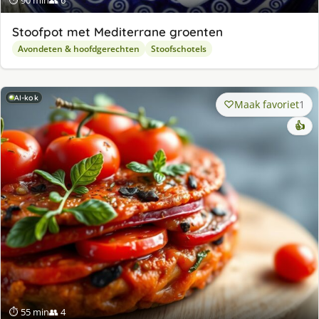
Stoofpot met Mediterrane groenten
Avondeten & hoofdgerechten
Stoofschotels
AI-kok
Maak favoriet
1
👍
⏱ 55 min
👥 4