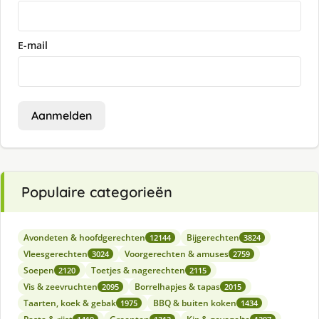
E-mail
Aanmelden
Populaire categorieën
Avondeten & hoofdgerechten
Bijgerechten
12144
3824
Vleesgerechten
Voorgerechten & amuses
3024
2759
Soepen
Toetjes & nagerechten
2120
2115
Vis & zeevruchten
Borrelhapjes & tapas
2095
2015
Taarten, koek & gebak
BBQ & buiten koken
1975
1434