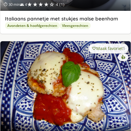
★★★★☆
⏱ 30 min
👥 4
4 (1)
Italiaans pannetje met stukjes malse beenham
Avondeten & hoofdgerechten
Vleesgerechten
Maak favoriet
1
👍