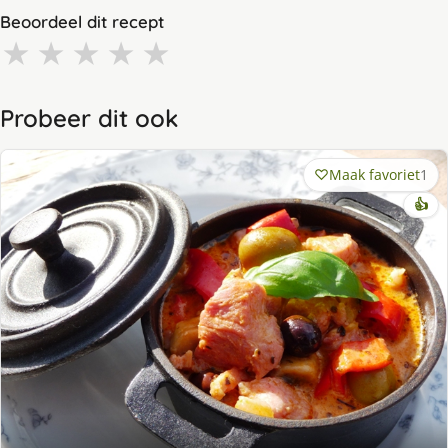
Beoordeel dit recept
★
★
★
★
★
Probeer dit ook
Maak favoriet
1
👍