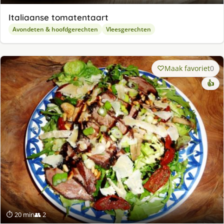
Italiaanse tomatentaart
Avondeten & hoofdgerechten
Vleesgerechten
Maak favoriet
0
👍
⏱ 20 min
👥 2