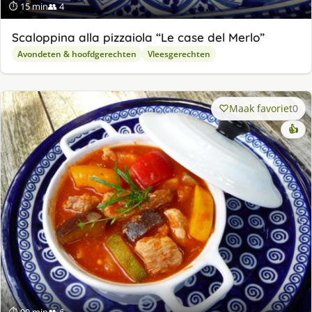
⏱ 15 min
👥 4
Scaloppina alla pizzaiola “Le case del Merlo”
Avondeten & hoofdgerechten
Vleesgerechten
Maak favoriet
0
👍
⏱ 90 min
👥 6