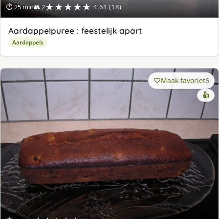
★★★★★
⏱ 25 min
👥 2
4.61 (18)
Aardappelpuree : feestelijk apart
Aardappels
Maak favoriet
6
👍