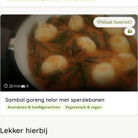
Maak favoriet
0
👍
⏱ 20 min
👥 4
Sambal goreng telor met sperziebonen
Avondeten & hoofdgerechten
Vegetarisch & vegan
Lekker hierbij