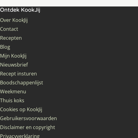
Ontdek KookJij
Over KookJij
Contact
Recepten
Blog
Mijn KookJij
Nieuwsbrief
Recept insturen
Boodschappenlijst
Weekmenu
Thuis koks
Cookies op KookJij
Gebruikersvoorwaarden
Disclaimer en copyright
Privacyverklaring