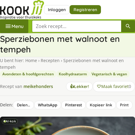
Inloggen
Registreren
Zoek een recept
Menu
Sperziebonen met walnoot en
tempeh
U bent hier:
Home
›
Recepten
›
Sperziebonen met walnoot en
tempeh
Avondeten & hoofdgerechten
Koolhydraatarm
Vegetarisch & vegan
Maak favoriet
0
Recept van
meikehonders
👍
Lekker!
Delen:
WhatsApp
Pinterest
Delen…
Kopieer link
Print
AI-kok