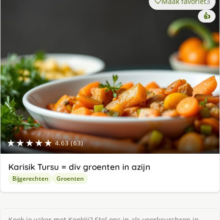
Maak favoriet
3
👍
★★★★★
4.63 (63)
Karisik Tursu = div groenten in azijn
Bijgerechten
Groenten
Kook je vaker met KookJij? Stel ons in als voorkeursbron in