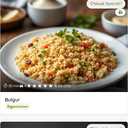
Maak favoriet
7
👍
★★★★★
⏱ 30 min
👥 4
4.59 (90)
Bulgur
Bijgerechten