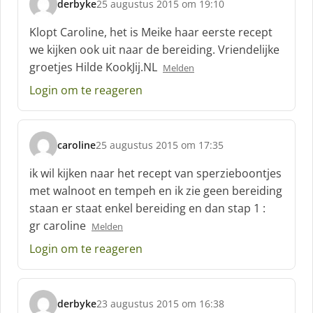
derbyke
25 augustus 2015 om 19:10
s
c
Klopt Caroline, het is Meike haar eerste recept
h
we kijken ook uit naar de bereiding. Vriendelijke
r
groetjes Hilde KookJij.NL
Melden
e
e
Login om te reageren
f
:
caroline
25 augustus 2015 om 17:35
s
c
ik wil kijken naar het recept van sperzieboontjes
h
met walnoot en tempeh en ik zie geen bereiding
r
staan er staat enkel bereiding en dan stap 1 :
e
gr caroline
e
Melden
f
Login om te reageren
:
derbyke
23 augustus 2015 om 16:38
s