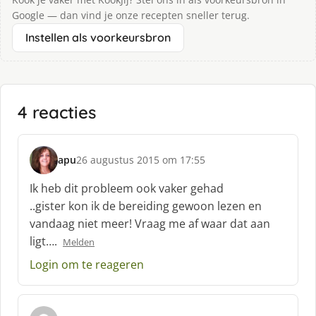
Google — dan vind je onze recepten sneller terug.
Instellen als voorkeursbron
4 reacties
apu
26 augustus 2015 om 17:55
s
c
Ik heb dit probleem ook vaker gehad
h
..gister kon ik de bereiding gewoon lezen en
r
vandaag niet meer! Vraag me af waar dat aan
e
ligt….
e
Melden
f
Login om te reageren
: