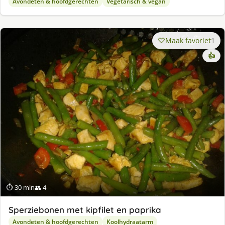
Avondeten & hoofdgerechten
Vegetarisch & vegan
Maak favoriet
1
👍
⏱ 30 min
👥 4
Sperziebonen met kipfilet en paprika
Avondeten & hoofdgerechten
Koolhydraatarm