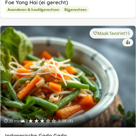
Foe Yong Hai (ei gerecht)
Avondeten & hoofdgerechten
Bijgerechten
Maak favoriet
15
👍
★★★☆☆
⏱ 25 min
👥 2
3.38 (8)
Indonesische Gado Gado