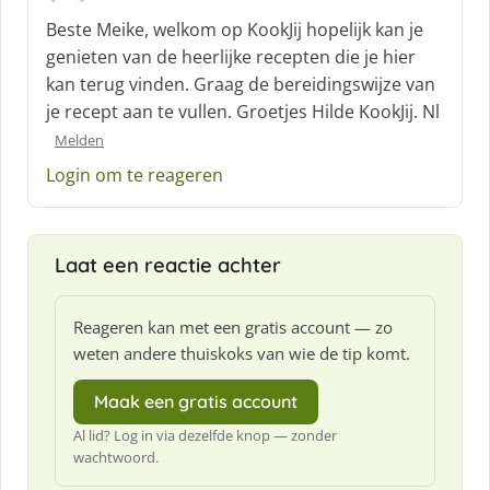
c
Beste Meike, welkom op KookJij hopelijk kan je
h
genieten van de heerlijke recepten die je hier
r
kan terug vinden. Graag de bereidingswijze van
e
je recept aan te vullen. Groetjes Hilde KookJij. Nl
e
f
Melden
:
Login om te reageren
Laat een reactie achter
Reageren kan met een gratis account — zo
weten andere thuiskoks van wie de tip komt.
Maak een gratis account
Al lid? Log in via dezelfde knop — zonder
wachtwoord.