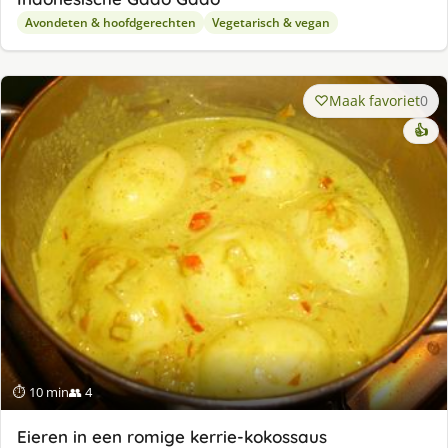
Avondeten & hoofdgerechten
Vegetarisch & vegan
Maak favoriet
0
👍
⏱ 10 min
👥 4
Eieren in een romige kerrie-kokossaus