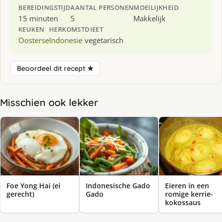
BEREIDINGSTIJD
AANTAL PERSONEN
MOEILIJKHEID
15 minuten
5
Makkelijk
KEUKEN
HERKOMST
DIEET
Oosterse
Indonesie
vegetarisch
Beoordeel dit recept ★
Misschien ook lekker
Eieren in een
Foe Yong Hai (ei
Indonesische Gado
romige kerrie-
gerecht)
Gado
kokossaus