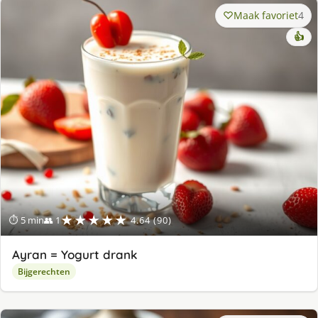
Maak favoriet
4
👍
★★★★★
⏱ 5 min
👥 1
4.64 (90)
Ayran = Yogurt drank
Bijgerechten