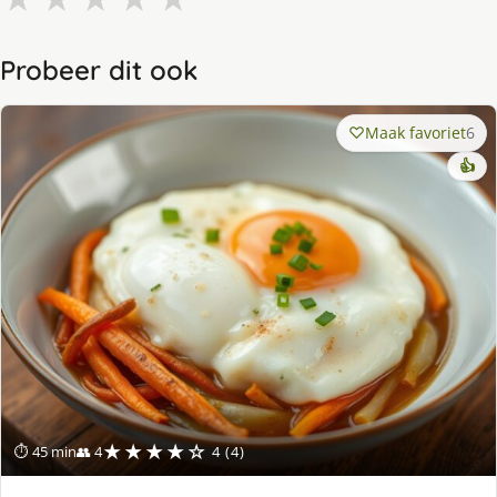
Probeer dit ook
Maak favoriet
6
👍
★★★★☆
⏱ 45 min
👥 4
4 (4)