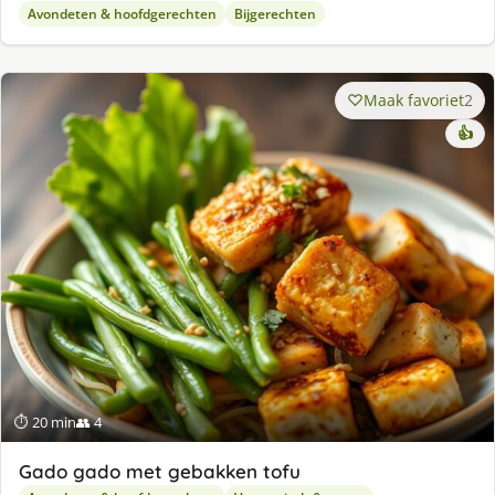
Avondeten & hoofdgerechten
Bijgerechten
Maak favoriet
2
👍
⏱ 20 min
👥 4
Gado gado met gebakken tofu