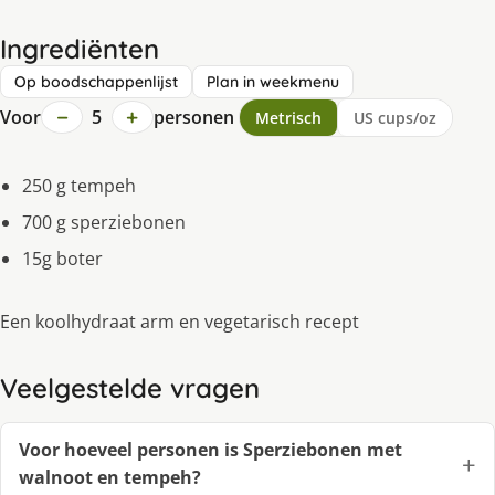
Ingrediënten
Op boodschappenlijst
Plan in weekmenu
−
+
Voor
5
personen
Metrisch
US cups/oz
250 g tempeh
700 g sperziebonen
15g boter
Een koolhydraat arm en vegetarisch recept
Veelgestelde vragen
Voor hoeveel personen is Sperziebonen met
walnoot en tempeh?