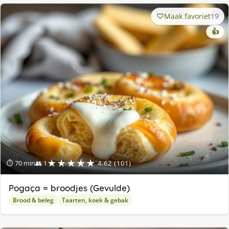
Maak favoriet
19
👍
★★★★★
⏱ 70 min
👥 1
4.62 (101)
Pogaça = broodjes (Gevulde)
Brood & beleg
Taarten, koek & gebak