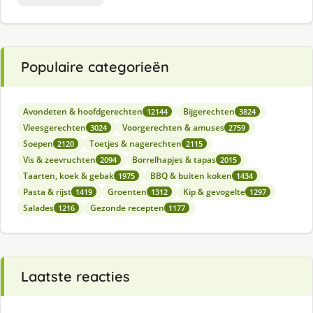
Populaire categorieën
Avondeten & hoofdgerechten
Bijgerechten
12144
3824
Vleesgerechten
Voorgerechten & amuses
3024
2759
Soepen
Toetjes & nagerechten
2120
2115
Vis & zeevruchten
Borrelhapjes & tapas
2094
2015
Taarten, koek & gebak
BBQ & buiten koken
1975
1434
Pasta & rijst
Groenten
Kip & gevogelte
1419
1312
1297
Salades
Gezonde recepten
1216
1177
Laatste reacties