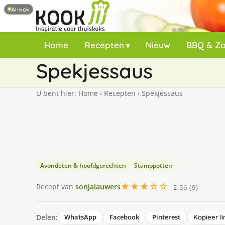
AI-kok
Home
Recepten
Nieuw
BBQ & Z
Spekjessaus
U bent hier:
Home
›
Recepten
›
Spekjessaus
Avondeten & hoofdgerechten
Stamppotten
★★★☆☆
Recept van
sonjalauwers
2.56 (9)
Delen:
WhatsApp
Facebook
Pinterest
Kopieer li