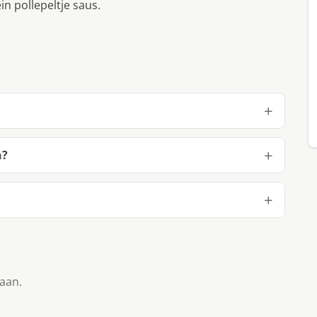
ein pollepeltje saus.
n?
taan.