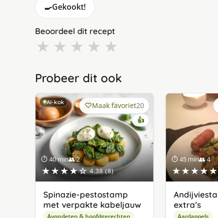
🍳
Gekookt!
Beoordeel dit recept
★
★
★
★
★
Probeer dit ook
AI-kok
Maak favoriet
20
👍
⏱ 40 min
👥 2
⏱ 45 min
👥 4
★★★★☆
★★★★★
4.38 (8)
Spinazie-pestostamp
Andijvies
met verpakte kabeljauw
extra’s
Avondeten & hoofdgerechten
Aardappels