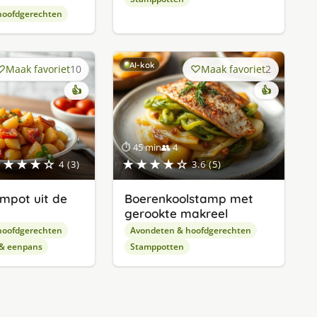
hoofdgerechten
AI-kok
Maak favoriet
10
Maak favoriet
2
👍
👍
⏱ 45 min
👥 4
★★★★☆
★★★★☆
4 (3)
3.6 (5)
ampot uit de
Boerenkoolstamp met
gerookte makreel
hoofdgerechten
Avondeten & hoofdgerechten
 & eenpans
Stamppotten