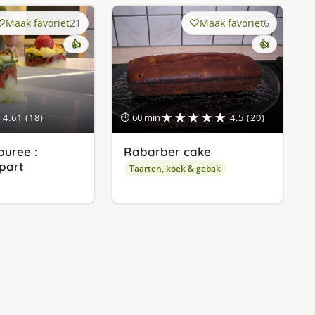
Maak favoriet
21
Maak favoriet
6
👍
👍
★★★★★
4.61 (18)
⏱ 60 min
4.5 (20)
uree :
Rabarber cake
apart
Taarten, koek & gebak