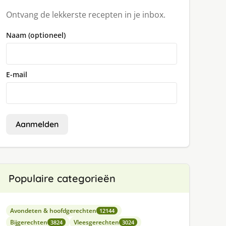
Ontvang de lekkerste recepten in je inbox.
Naam (optioneel)
E-mail
Aanmelden
Populaire categorieën
Avondeten & hoofdgerechten
12144
Bijgerechten
Vleesgerechten
3824
3024