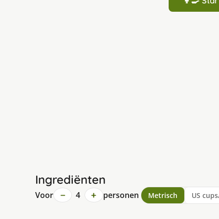
👩‍🍳 St
Ingrediënten
−
+
Voor
4
personen
Metrisch
US cups