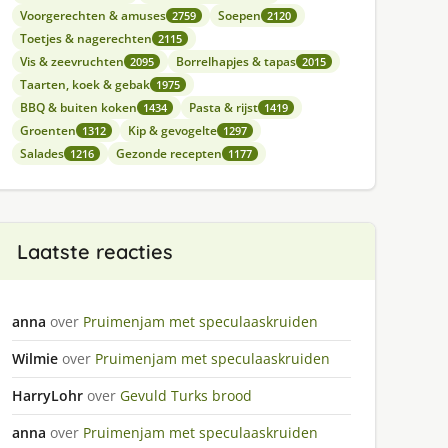
Voorgerechten & amuses
Soepen
2759
2120
Toetjes & nagerechten
2115
Vis & zeevruchten
Borrelhapjes & tapas
2095
2015
Taarten, koek & gebak
1975
BBQ & buiten koken
Pasta & rijst
1434
1419
Groenten
Kip & gevogelte
1312
1297
Salades
Gezonde recepten
1216
1177
Laatste reacties
anna
over
Pruimenjam met speculaaskruiden
Wilmie
over
Pruimenjam met speculaaskruiden
HarryLohr
over
Gevuld Turks brood
anna
over
Pruimenjam met speculaaskruiden