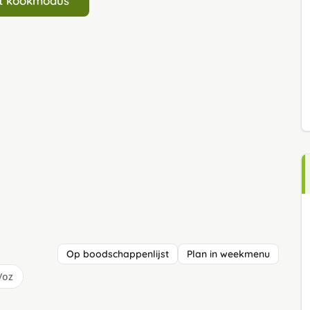
art kookmodus
Op boodschappenlijst
Plan in weekmenu
/oz