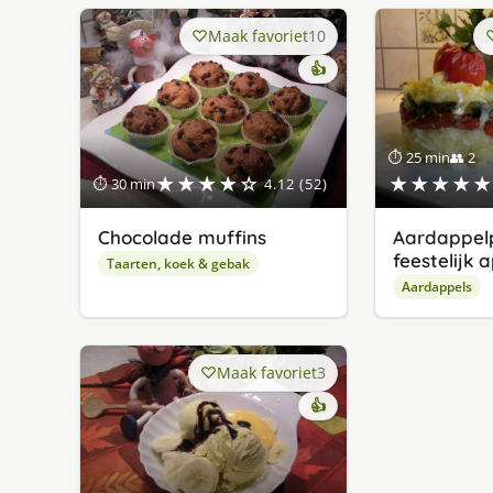
Maak favoriet
10
👍
⏱ 25 min
👥 2
★★★★☆
★★★★★
⏱ 30 min
4.12 (52)
Chocolade muffins
Aardappelp
feestelijk 
Taarten, koek & gebak
Aardappels
Maak favoriet
3
👍