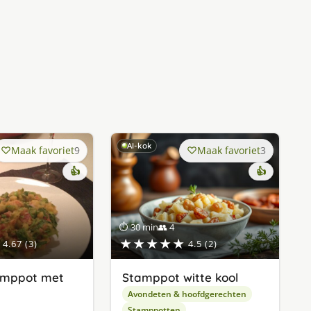
AI-kok
Maak favoriet
9
Maak favoriet
3
👍
👍
⏱ 30 min
👥 4
★★★★★
4.67 (3)
4.5 (2)
tamppot met
Stamppot witte kool
Avondeten & hoofdgerechten
Stamppotten