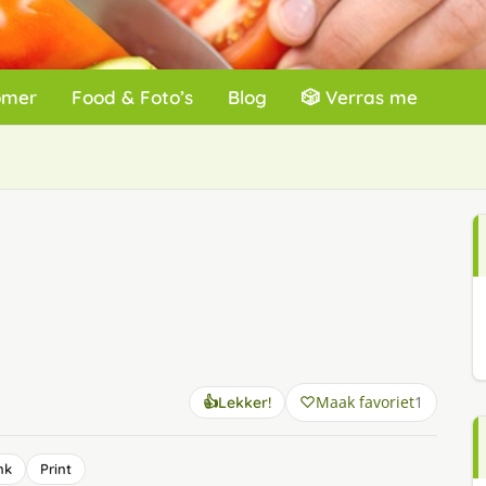
omer
Food & Foto’s
Blog
🎲 Verras me
Maak favoriet
1
👍
Lekker!
nk
Print