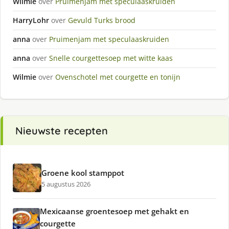
Wilmie
over
Pruimenjam met speculaaskruiden
HarryLohr
over
Gevuld Turks brood
anna
over
Pruimenjam met speculaaskruiden
anna
over
Snelle courgettesoep met witte kaas
Wilmie
over
Ovenschotel met courgette en tonijn
Nieuwste recepten
Groene kool stamppot
5 augustus 2026
Mexicaanse groentesoep met gehakt en
courgette