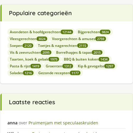
Populaire categorieën
Avondeten & hoofdgerechten
Bijgerechten
12144
3824
Vleesgerechten
Voorgerechten & amuses
3024
2759
Soepen
Toetjes & nagerechten
2120
2115
Vis & zeevruchten
Borrelhapjes & tapas
2095
2015
Taarten, koek & gebak
BBQ & buiten koken
1975
1434
Pasta & rijst
Groenten
Kip & gevogelte
1419
1312
1297
Salades
Gezonde recepten
1216
1177
Laatste reacties
anna
over
Pruimenjam met speculaaskruiden