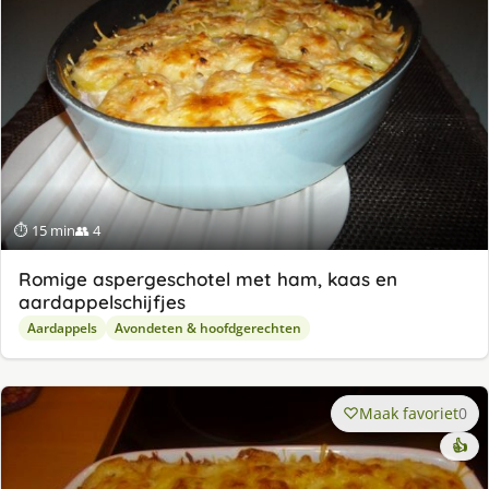
⏱ 15 min
👥 4
Romige aspergeschotel met ham, kaas en
aardappelschijfjes
Aardappels
Avondeten & hoofdgerechten
Maak favoriet
0
👍