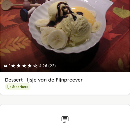
★★★★☆
👥 2
4.26 (23)
Dessert : Ijsje van de Fijnproever
IJs & sorbets
💬