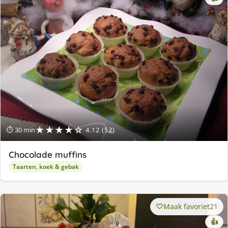
★★★★☆
⏱ 30 min
4.12 (52)
Chocolade muffins
Taarten, koek & gebak
Maak favoriet
21
👍