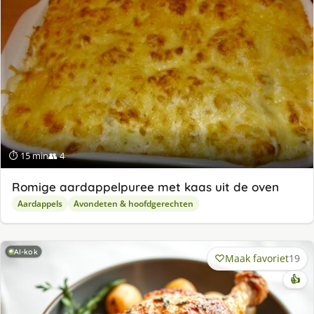
⏱ 15 min
👥 4
Romige aardappelpuree met kaas uit de oven
Aardappels
Avondeten & hoofdgerechten
AI-kok
Maak favoriet
19
👍