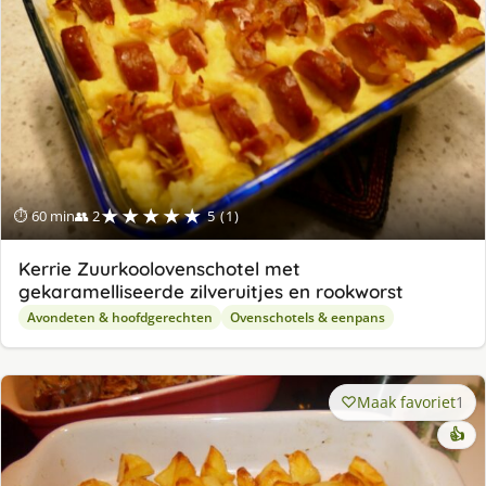
★★★★★
⏱ 60 min
👥 2
5 (1)
Kerrie Zuurkoolovenschotel met
gekaramelliseerde zilveruitjes en rookworst
Avondeten & hoofdgerechten
Ovenschotels & eenpans
Maak favoriet
1
👍