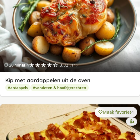
★★★★☆
⏱ 20 min
👥 4
3.82 (11)
Kip met aardappelen uit de oven
Aardappels
Avondeten & hoofdgerechten
Maak favoriet
4
👍