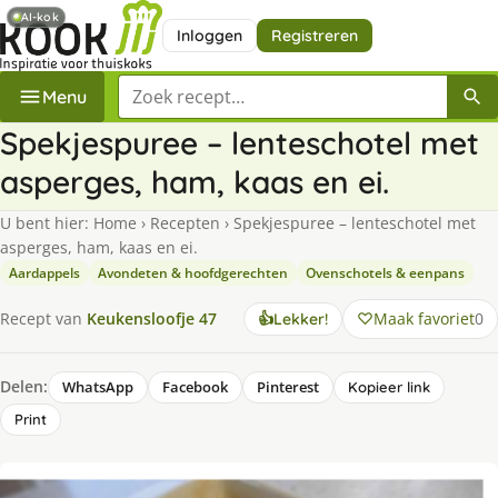
AI-kok
Inloggen
Registreren
Zoek een recept
Menu
Spekjespuree – lenteschotel met
asperges, ham, kaas en ei.
U bent hier:
Home
›
Recepten
›
Spekjespuree – lenteschotel met
asperges, ham, kaas en ei.
Aardappels
Avondeten & hoofdgerechten
Ovenschotels & eenpans
Maak favoriet
0
Recept van
Keukensloofje 47
👍
Lekker!
Delen:
WhatsApp
Facebook
Pinterest
Kopieer link
Print