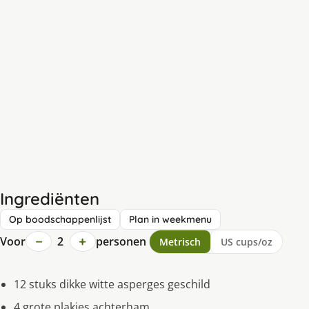
Ingrediënten
Op boodschappenlijst
Plan in weekmenu
−
+
Voor
2
personen
Metrisch
US cups/oz
12 stuks dikke witte asperges geschild
4 grote plakjes achterham