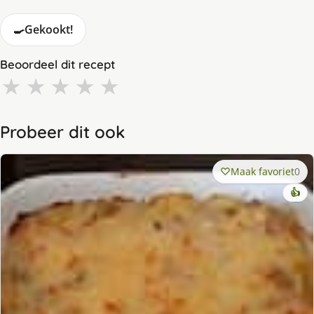
🍳
Gekookt!
Beoordeel dit recept
★
★
★
★
★
Probeer dit ook
Maak favoriet
0
👍