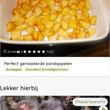
★★★★★
⏱ 20 min
👥 4
5 (1)
Perfect geroosterde aardappelen
Aardappels
Avondeten & hoofdgerechten
Lekker hierbij
Maak favoriet
10
👍