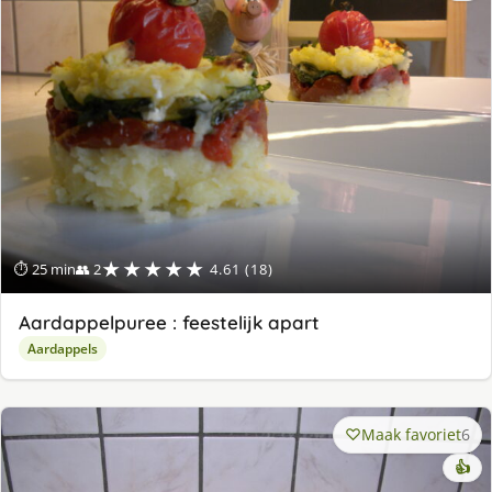
★★★★★
⏱ 25 min
👥 2
4.61 (18)
Aardappelpuree : feestelijk apart
Aardappels
Maak favoriet
6
👍