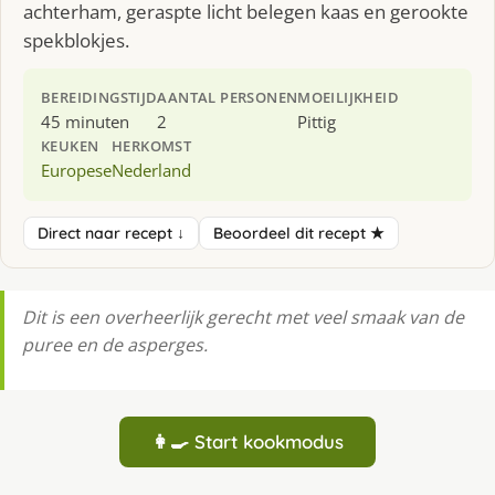
achterham, geraspte licht belegen kaas en gerookte
spekblokjes.
BEREIDINGSTIJD
AANTAL PERSONEN
MOEILIJKHEID
45 minuten
2
Pittig
KEUKEN
HERKOMST
Europese
Nederland
Direct naar recept ↓
Beoordeel dit recept ★
Dit is een overheerlijk gerecht met veel smaak van de
puree en de asperges.
👩‍🍳 Start kookmodus