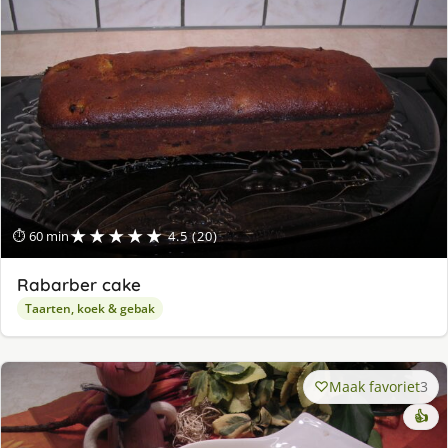
★★★★★
⏱ 60 min
4.5 (20)
Rabarber cake
Taarten, koek & gebak
Maak favoriet
3
👍