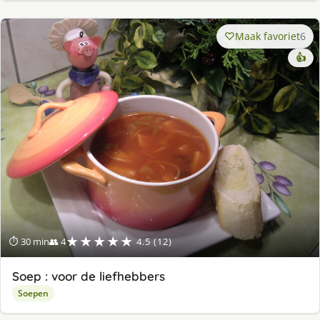
Maak favoriet
6
👍
★★★★★
⏱ 30 min
👥 4
4.5 (12)
Soep : voor de liefhebbers
Soepen