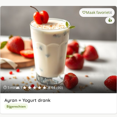
Maak favoriet
4
👍
★★★★★
⏱ 5 min
👥 1
4.64 (90)
Ayran = Yogurt drank
Bijgerechten