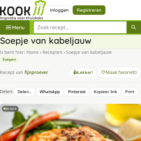
Inloggen
Registreren
Zoek een recept
Menu
Soepje van kabeljauw
U bent hier:
Home
›
Recepten
›
Soepje van kabeljauw
Soepen
Maak favoriet
0
Recept van
fijnproever
👍
Lekker!
Delen:
WhatsApp
Pinterest
Delen…
Kopieer link
Print
AI-kok