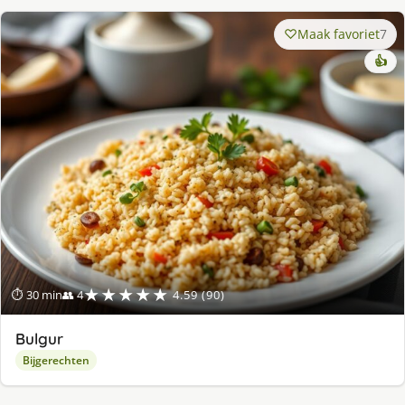
Maak favoriet
7
👍
★★★★★
⏱ 30 min
👥 4
4.59 (90)
Bulgur
Bijgerechten