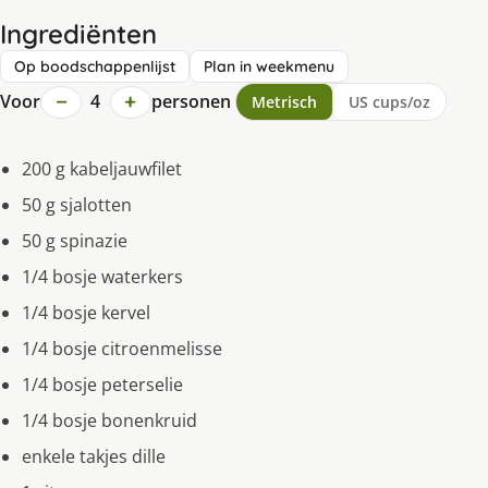
Ingrediënten
Op boodschappenlijst
Plan in weekmenu
−
+
Voor
4
personen
Metrisch
US cups/oz
200 g kabeljauwfilet
50 g sjalotten
50 g spinazie
1/4 bosje waterkers
1/4 bosje kervel
1/4 bosje citroenmelisse
1/4 bosje peterselie
1/4 bosje bonenkruid
enkele takjes dille