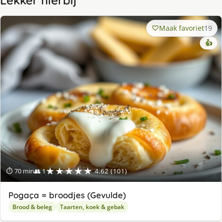
Lekker hierbij
Maak favoriet
19
👍
★★★★★
⏱ 70 min
👥 1
4.62 (101)
Pogaça = broodjes (Gevulde)
Brood & beleg
Taarten, koek & gebak