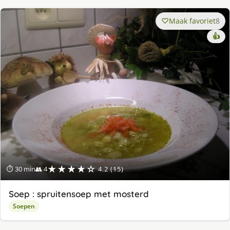
Maak favoriet
8
👍
★★★★☆
⏱ 30 min
👥 4
4.2 (15)
Soep : spruitensoep met mosterd
Soepen