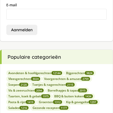
E-mail
Aanmelden
Populaire categorieën
Avondeten & hoofdgerechten
Bijgerechten
12144
3824
Vleesgerechten
Voorgerechten & amuses
3024
2759
Soepen
Toetjes & nagerechten
2120
2115
Vis & zeevruchten
Borrelhapjes & tapas
2094
2015
Taarten, koek & gebak
BBQ & buiten koken
1975
1434
Pasta & rijst
Groenten
Kip & gevogelte
1419
1312
1297
Salades
Gezonde recepten
1216
1177