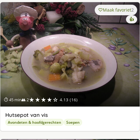
Maak favoriet
2
👍
★★★★☆
⏱ 45 min
👥 2
4.13 (16)
Hutsepot van vis
Avondeten & hoofdgerechten
Soepen