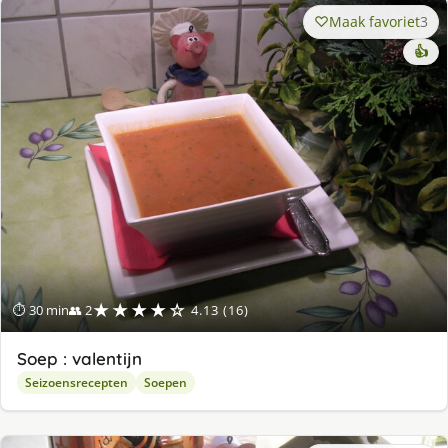
Maak favoriet
3
👍
★★★★☆
⏱ 30 min
👥 2
4.13 (16)
Soep : valentijn
Seizoensrecepten
Soepen