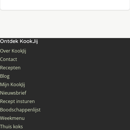
Ontdek KookJij
Over KookJij
Contact
Recepten
Blog
Mijn KookJij
Nieuwsbrief
Recept insturen
Boodschappenlijst
Weekmenu
Thuis koks