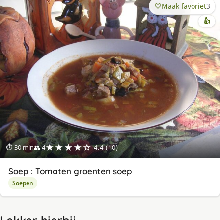
Maak favoriet
3
👍
★★★★☆
⏱ 30 min
👥 4
4.4 (10)
Soep : Tomaten groenten soep
Soepen