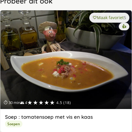
Probeer dit ook
Maak favoriet
5
👍
★★★★★
⏱ 30 min
👥 4
4.5 (18)
Soep : tomatensoep met vis en kaas
Soepen