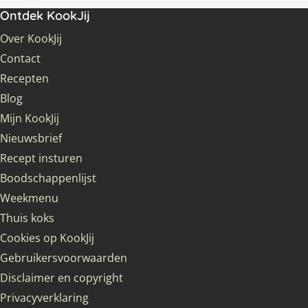
Ontdek KookJij
Over KookJij
Contact
Recepten
Blog
Mijn KookJij
Nieuwsbrief
Recept insturen
Boodschappenlijst
Weekmenu
Thuis koks
Cookies op KookJij
Gebruikersvoorwaarden
Disclaimer en copyright
Privacyverklaring