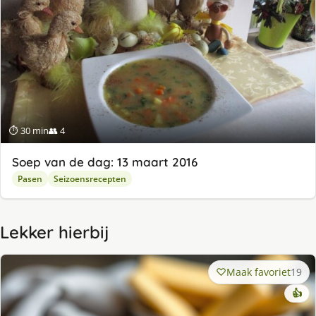
⏱ 30 min
👥 4
Soep van de dag: 13 maart 2016
Pasen
Seizoensrecepten
Lekker hierbij
Maak favoriet
19
👍