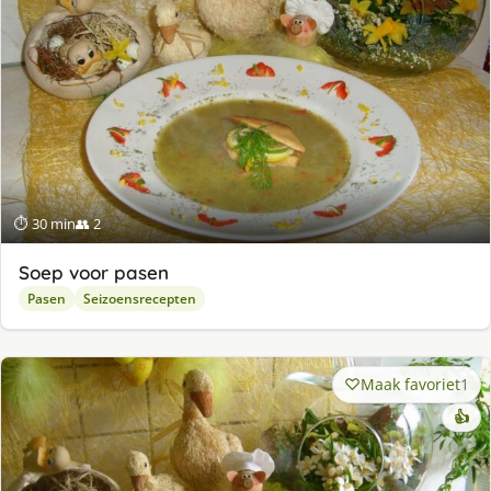
⏱ 30 min
👥 2
Soep voor pasen
Pasen
Seizoensrecepten
Maak favoriet
1
👍