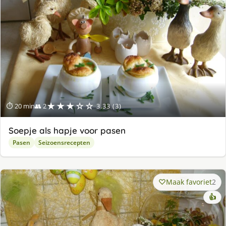
★★★☆☆
⏱ 20 min
👥 2
3.33 (3)
Soepje als hapje voor pasen
Pasen
Seizoensrecepten
Maak favoriet
2
👍