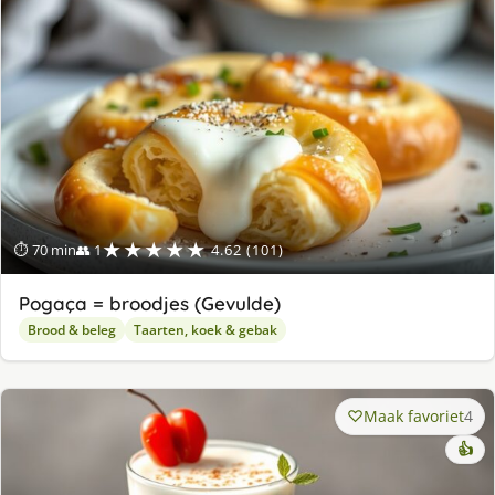
★★★★★
⏱ 70 min
👥 1
4.62 (101)
Pogaça = broodjes (Gevulde)
Brood & beleg
Taarten, koek & gebak
Maak favoriet
4
👍