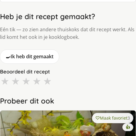
Heb je dit recept gemaakt?
Eén tik — zo zien andere thuiskoks dat dit recept werkt. Als
lid komt het ook in je kooklogboek.
🍳
Ik heb dit gemaakt
Beoordeel dit recept
★
★
★
★
★
Probeer dit ook
Maak favoriet
3
👍