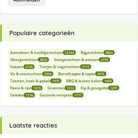
Populaire categorieën
Avondeten & hoofdgerechten
Bijgerechten
12144
3824
Vleesgerechten
Voorgerechten & amuses
3024
2759
Soepen
Toetjes & nagerechten
2120
2115
Vis & zeevruchten
Borrelhapjes & tapas
2094
2015
Taarten, koek & gebak
BBQ & buiten koken
1975
1434
Pasta & rijst
Groenten
Kip & gevogelte
1419
1312
1297
Salades
Gezonde recepten
1216
1177
Laatste reacties