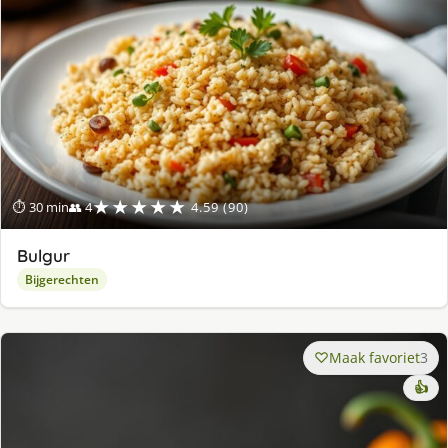
★★★★★
⏱ 30 min
👥 4
4.59 (90)
Bulgur
Bijgerechten
Maak favoriet
3
👍