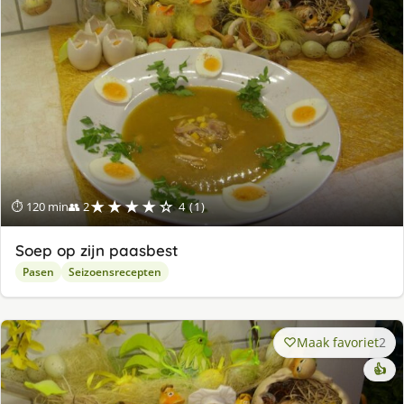
★★★★☆
⏱ 120 min
👥 2
4 (1)
Soep op zijn paasbest
Pasen
Seizoensrecepten
Maak favoriet
2
👍