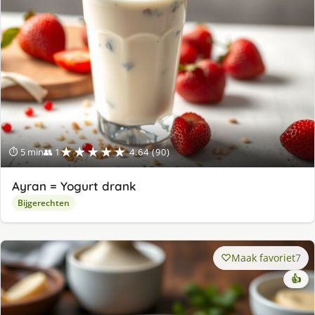
★★★★★
⏱ 5 min
👥 1
4.64 (90)
Ayran = Yogurt drank
Bijgerechten
Maak favoriet
7
👍