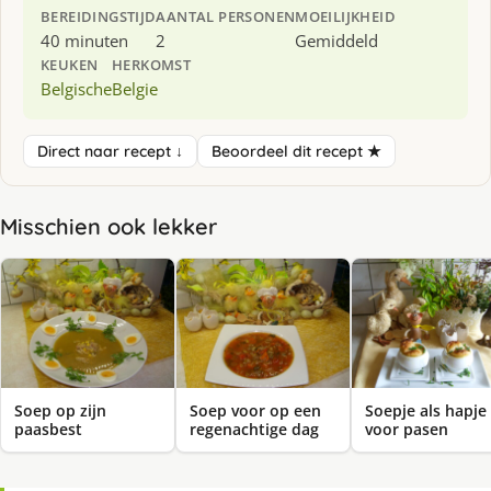
BEREIDINGSTIJD
AANTAL PERSONEN
MOEILIJKHEID
40 minuten
2
Gemiddeld
KEUKEN
HERKOMST
Belgische
Belgie
Direct naar recept ↓
Beoordeel dit recept ★
Misschien ook lekker
Soep op zijn
Soep voor op een
Soepje als hapje
paasbest
regenachtige dag
voor pasen