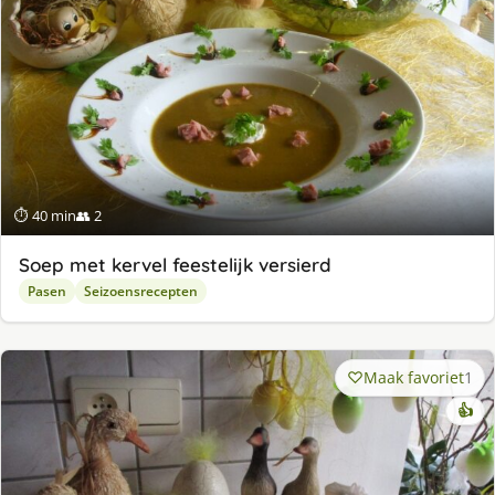
⏱ 40 min
👥 2
Soep met kervel feestelijk versierd
Pasen
Seizoensrecepten
Maak favoriet
1
👍