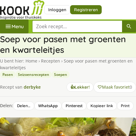
Inloggen
Registreren
Zoek een recept
Menu
Soep voor pasen met groenten
en kwarteleitjes
U bent hier:
Home
›
Recepten
›
Soep voor pasen met groenten en
kwarteleitjes
Pasen
Seizoensrecepten
Soepen
Maak favoriet
0
Recept van
derbyke
👍
Lekker!
Delen:
WhatsApp
Pinterest
Delen…
Kopieer link
Print