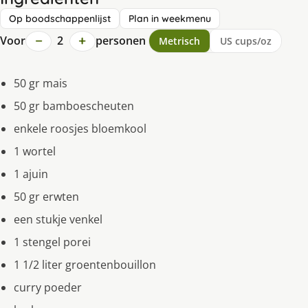
Op boodschappenlijst
Plan in weekmenu
−
+
Voor
2
personen
Metrisch
US cups/oz
50 gr mais
50 gr bamboescheuten
enkele roosjes bloemkool
1 wortel
1 ajuin
50 gr erwten
een stukje venkel
1 stengel porei
1 1/2 liter groentenbouillon
curry poeder