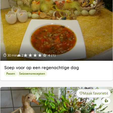
★★★★☆
⏱ 30 min
👥 2
4 (1)
Soep voor op een regenachtige dag
Pasen
Seizoensrecepten
Maak favoriet
4
👍