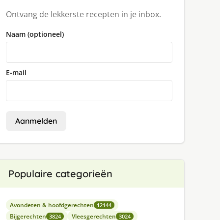
Ontvang de lekkerste recepten in je inbox.
Naam (optioneel)
E-mail
Aanmelden
Populaire categorieën
Avondeten & hoofdgerechten
12144
Bijgerechten
Vleesgerechten
3824
3024