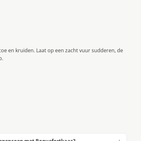
toe en kruiden. Laat op een zacht vuur sudderen, de
p.
kippensoep met Roquefortkaas?