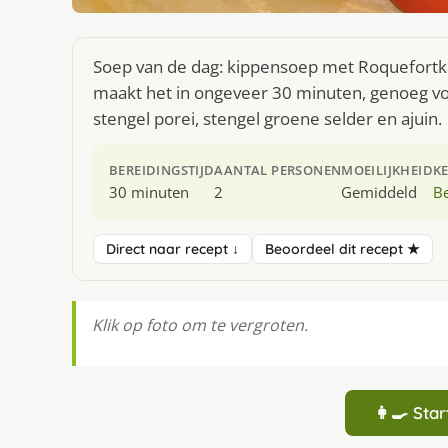
Soep van de dag: kippensoep met Roquefortkaa
maakt het in ongeveer 30 minuten, genoeg voo
stengel porei, stengel groene selder en ajuin.
BEREIDINGSTIJD
AANTAL PERSONEN
MOEILIJKHEID
K
30 minuten
2
Gemiddeld
Be
Direct naar recept ↓
Beoordeel dit recept ★
Klik op foto om te vergroten.
👩‍🍳 St