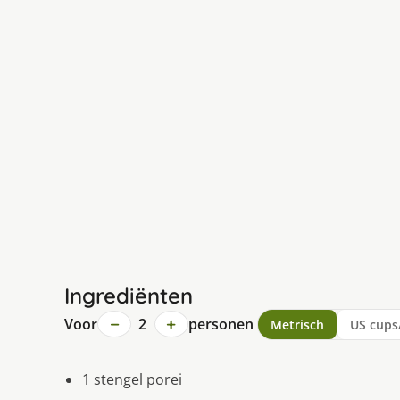
Ingrediënten
−
+
Voor
2
personen
Metrisch
US cups
1 stengel porei