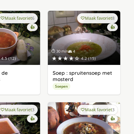
Maak favoriet
6
Maak favoriet
8
👍
👍
⏱ 30 min
👥 4
★★★★☆
4.5 (12)
4.2 (15)
r de
Soep : spruitensoep met
s
mosterd
Soepen
Maak favoriet
3
Maak favoriet
3
👍
👍