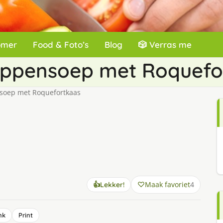
omer
Food & Foto’s
Blog
🎲 Verras me
kippensoep met Roquefo
soep met Roquefortkaas
Maak favoriet
4
👍
Lekker!
nk
Print