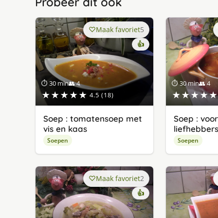
Probeer dit ook
Maak favoriet
5
👍
⏱ 30 min
👥 4
⏱ 30 min
👥 4
★★★★★
★★★★★
4.5 (18)
Soep : tomatensoep met
Soep : voo
vis en kaas
liefhebber
Soepen
Soepen
Maak favoriet
2
👍