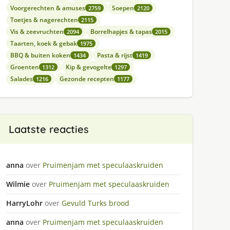
Voorgerechten & amuses
Soepen
2759
2120
Toetjes & nagerechten
2115
Vis & zeevruchten
Borrelhapjes & tapas
2094
2015
Taarten, koek & gebak
1975
BBQ & buiten koken
Pasta & rijst
1434
1419
Groenten
Kip & gevogelte
1312
1297
Salades
Gezonde recepten
1216
1177
Laatste reacties
anna
over
Pruimenjam met speculaaskruiden
Wilmie
over
Pruimenjam met speculaaskruiden
HarryLohr
over
Gevuld Turks brood
anna
over
Pruimenjam met speculaaskruiden