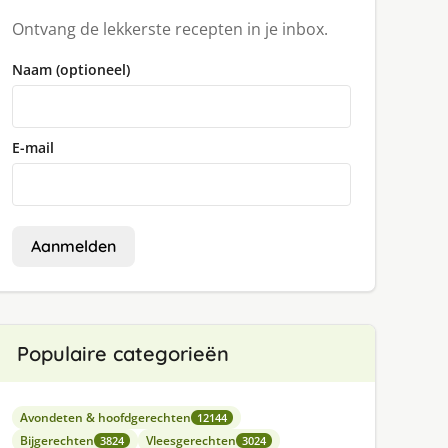
Ontvang de lekkerste recepten in je inbox.
Naam (optioneel)
E-mail
Aanmelden
Populaire categorieën
Avondeten & hoofdgerechten
12144
Bijgerechten
Vleesgerechten
3824
3024