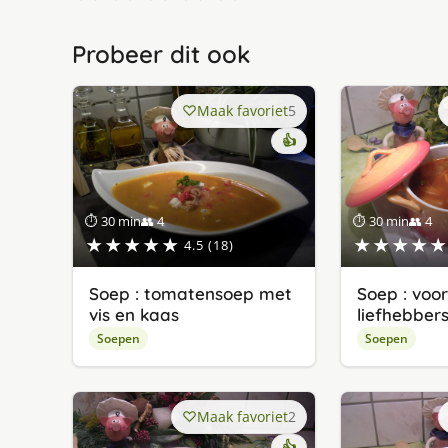
Probeer dit ook
Maak favoriet
5
👍
⏱ 30 min
👥 4
⏱ 30 min
👥 4
★★★★★
★★★★★
4.5 (18)
Soep : tomatensoep met
Soep : voo
vis en kaas
liefhebber
Soepen
Soepen
Maak favoriet
2
👍