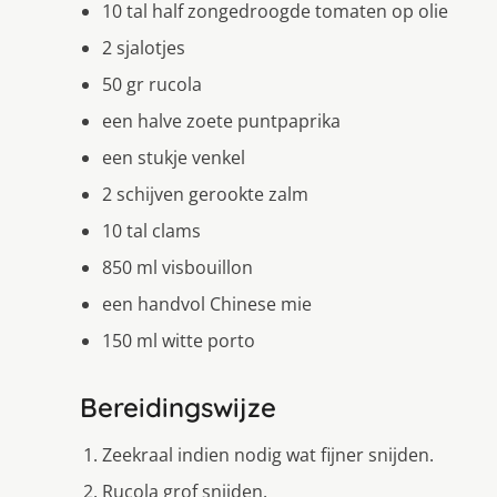
10 tal half zongedroogde tomaten op olie
2 sjalotjes
50 gr rucola
een halve zoete puntpaprika
een stukje venkel
2 schijven gerookte zalm
10 tal clams
850 ml visbouillon
een handvol Chinese mie
150 ml witte porto
Bereidingswijze
Zeekraal indien nodig wat fijner snijden.
Rucola grof snijden.