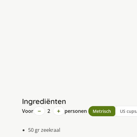
Ingrediënten
−
+
Voor
2
personen
Metrisch
US cups
50 gr zeekraal