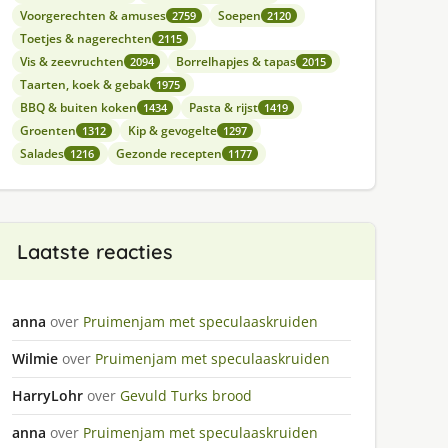
Voorgerechten & amuses
Soepen
2759
2120
Toetjes & nagerechten
2115
Vis & zeevruchten
Borrelhapjes & tapas
2094
2015
Taarten, koek & gebak
1975
BBQ & buiten koken
Pasta & rijst
1434
1419
Groenten
Kip & gevogelte
1312
1297
Salades
Gezonde recepten
1216
1177
Laatste reacties
anna
over
Pruimenjam met speculaaskruiden
Wilmie
over
Pruimenjam met speculaaskruiden
HarryLohr
over
Gevuld Turks brood
anna
over
Pruimenjam met speculaaskruiden