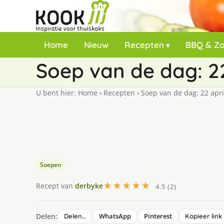
Home
Nieuw
Recepten
BBQ & Z
Soep van de dag: 22
U bent hier:
Home
›
Recepten
›
Soep van de dag: 22 apri
Soepen
★★★★★
Recept van
derbyke
4.5 (2)
Delen:
WhatsApp
Pinterest
Delen…
Kopieer link