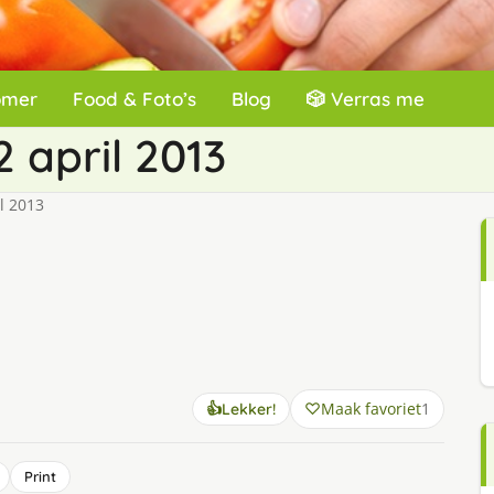
omer
Food & Foto’s
Blog
🎲 Verras me
 april 2013
l 2013
Maak favoriet
1
👍
Lekker!
Print