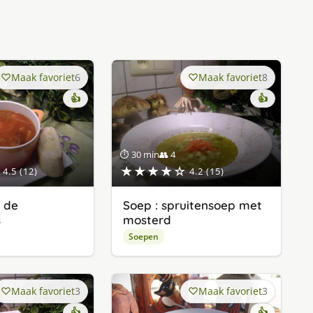
Maak favoriet
6
Maak favoriet
8
👍
👍
⏱ 30 min
👥 4
★★★★☆
4.5 (12)
4.2 (15)
r de
Soep : spruitensoep met
s
mosterd
Soepen
Maak favoriet
3
Maak favoriet
3
👍
👍