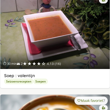
👍
★★★★☆
⏱ 30 min
👥 2
4.13 (16)
Soep : valentijn
Seizoensrecepten
Soepen
Maak favoriet
7
👍