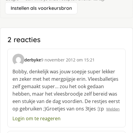
Instellen als voorkeursbron
2 reacties
derbyke
9 november 2012 om 15:21
s
c
Bobby, denkelijk was jouw soepje super lekker
h
en zeker met het mergpijpje erin. Vleesballetjes
r
zelf gemaakt super… zou het ook gedaan
e
hebben, maar het vleesbroodje zelf bereid was
e
f
een stukje van de dag voordien. De restjes eerst
:
op gebruiken ;)Groetjes van ons 3tjes :):p
Melden
Login om te reageren