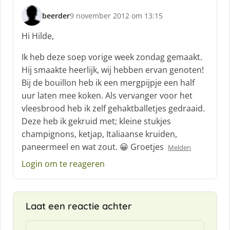
beerder
9 november 2012 om 13:15
s
c
Hi Hilde,
h
r
Ik heb deze soep vorige week zondag gemaakt.
e
Hij smaakte heerlijk, wij hebben ervan genoten!
e
Bij de bouillon heb ik een mergpijpje een half
f
uur laten mee koken. Als vervanger voor het
:
vleesbrood heb ik zelf gehaktballetjes gedraaid.
Deze heb ik gekruid met; kleine stukjes
champignons, ketjap, Italiaanse kruiden,
paneermeel en wat zout. 😀 Groetjes
Melden
Login om te reageren
Laat een reactie achter