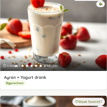
👍
★★★★★
⏱ 5 min
👥 1
4.64 (90)
Ayran = Yogurt drank
Bijgerechten
Maak favoriet
7