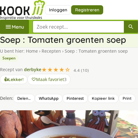
Inloggen
Registreren
Zoek een recept
Menu
Soep : Tomaten groenten soep
U bent hier:
Home
›
Recepten
›
Soep : Tomaten groenten soep
Soepen
★★★★☆
Recept van
derbyke
4.4 (10)
Maak favoriet
3
👍
Lekker!
Delen:
WhatsApp
Pinterest
Delen…
Kopieer link
Print