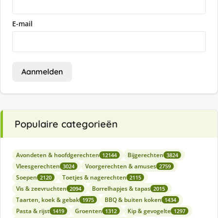
E-mail
Aanmelden
Populaire categorieën
Avondeten & hoofdgerechten
Bijgerechten
12144
3824
Vleesgerechten
Voorgerechten & amuses
3024
2759
Soepen
Toetjes & nagerechten
2120
2115
Vis & zeevruchten
Borrelhapjes & tapas
2094
2015
Taarten, koek & gebak
BBQ & buiten koken
1975
1434
Pasta & rijst
Groenten
Kip & gevogelte
1419
1312
1297