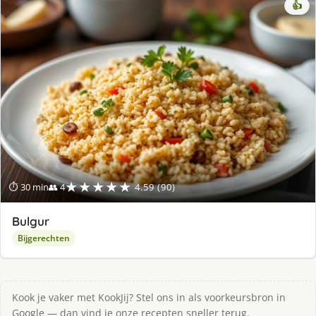
👍
★★★★★
⏱ 30 min
👥 4
4.59 (90)
Bulgur
Bijgerechten
Kook je vaker met KookJij? Stel ons in als voorkeursbron in
Google — dan vind je onze recepten sneller terug.