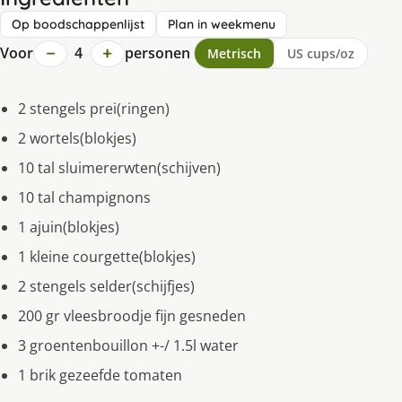
Op boodschappenlijst
Plan in weekmenu
−
+
Voor
4
personen
Metrisch
US cups/oz
2 stengels prei(ringen)
2 wortels(blokjes)
10 tal sluimererwten(schijven)
10 tal champignons
1 ajuin(blokjes)
1 kleine courgette(blokjes)
2 stengels selder(schijfjes)
200 gr vleesbroodje fijn gesneden
3 groentenbouillon +-/ 1.5l water
1 brik gezeefde tomaten