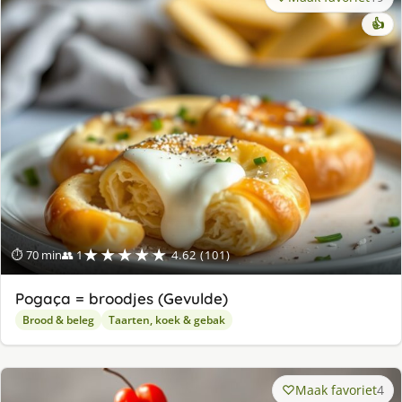
👍
★★★★★
⏱ 70 min
👥 1
4.62 (101)
Pogaça = broodjes (Gevulde)
Brood & beleg
Taarten, koek & gebak
Maak favoriet
4