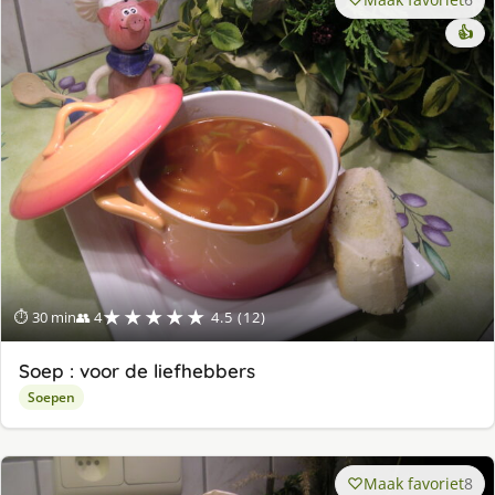
👍
★★★★★
⏱ 30 min
👥 4
4.5 (12)
Soep : voor de liefhebbers
Soepen
Maak favoriet
8