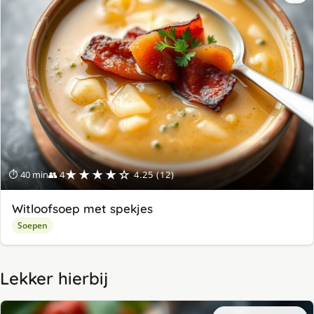
★★★★☆
⏱ 40 min
👥 4
4.25 (12)
Witloofsoep met spekjes
Soepen
Lekker hierbij