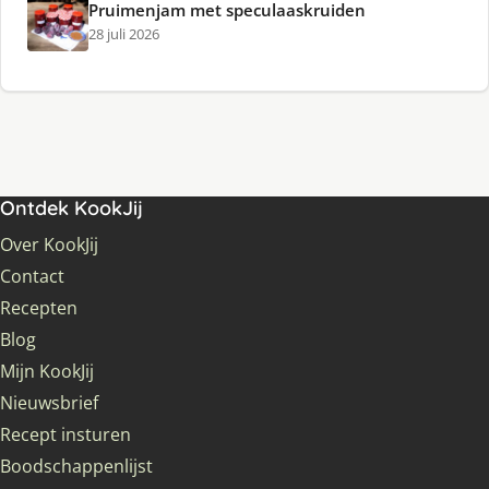
Pruimenjam met speculaaskruiden
28 juli 2026
Ontdek KookJij
Over KookJij
Contact
Recepten
Blog
Mijn KookJij
Nieuwsbrief
Recept insturen
Boodschappenlijst