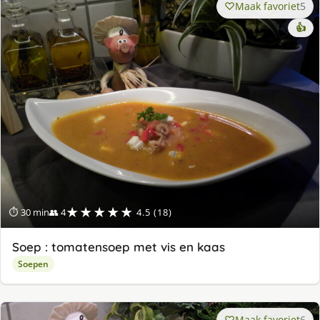
Maak favoriet
5
👍
★★★★★
⏱ 30 min
👥 4
4.5 (18)
Soep : tomatensoep met vis en kaas
Soepen
Maak favoriet
6