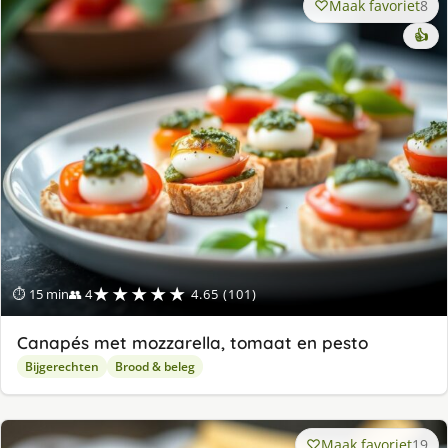
Maak favoriet
8
👍
★★★★★
⏱ 15 min
👥 4
4.65 (101)
Canapés met mozzarella, tomaat en pesto
Bijgerechten
Brood & beleg
Maak favoriet
19