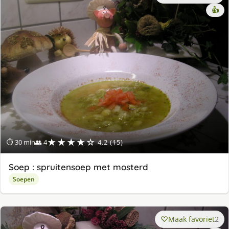
👍
★★★★☆
⏱ 30 min
👥 4
4.2 (15)
Soep : spruitensoep met mosterd
Soepen
Maak favoriet
2