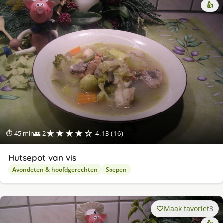
👍
★★★★☆
⏱ 45 min
👥 2
4.13 (16)
Hutsepot van vis
Avondeten & hoofdgerechten
Soepen
Maak favoriet
3