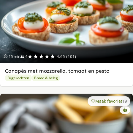
★★★★★
⏱ 15 min
👥 4
4.65 (101)
Canapés met mozzarella, tomaat en pesto
Bijgerechten
Brood & beleg
Maak favoriet
19
👍