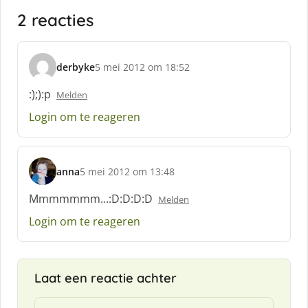
2 reacties
derbyke
5 mei 2012 om 18:52
s
c
:);):p
Melden
h
Login om te reageren
r
e
e
f
anna
5 mei 2012 om 13:48
:
s
c
Mmmmmmm…:D:D:D:D
Melden
h
Login om te reageren
r
e
e
f
Laat een reactie achter
: