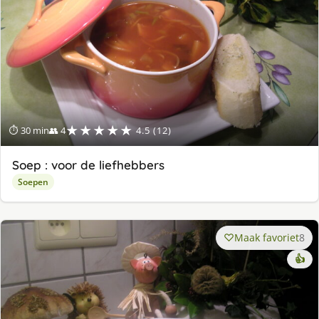
★★★★★
⏱ 30 min
👥 4
4.5 (12)
Soep : voor de liefhebbers
Soepen
Maak favoriet
8
👍