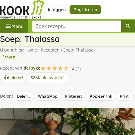
Inloggen
Registreren
Zoek een recept
Menu
Soep: Thalassa
U bent hier:
Home
›
Recepten
›
Soep: Thalassa
Soepen
★★★★☆
Recept van
derbyke
4 (2)
Maak favoriet
1
👍
Lekker!
Delen:
WhatsApp
Pinterest
Delen…
Kopieer link
Print