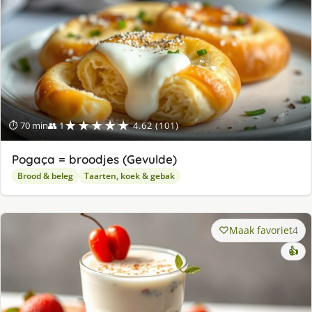
★★★★★
⏱ 70 min
👥 1
4.62 (101)
Pogaça = broodjes (Gevulde)
Brood & beleg
Taarten, koek & gebak
Maak favoriet
4
👍