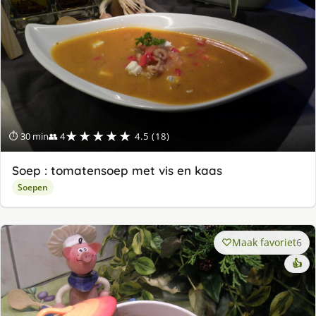
★★★★★
⏱ 30 min
👥 4
4.5 (18)
Soep : tomatensoep met vis en kaas
Soepen
Maak favoriet
6
👍