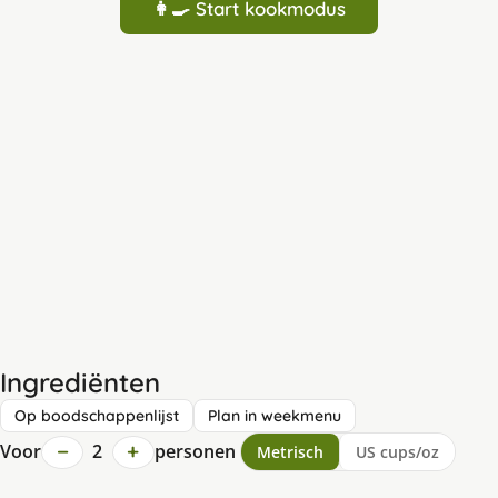
👩‍🍳 Start kookmodus
Ingrediënten
Op boodschappenlijst
Plan in weekmenu
−
+
Voor
2
personen
Metrisch
US cups/oz