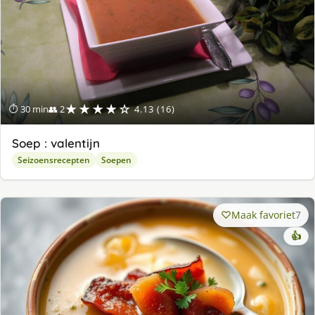
★★★★☆
⏱ 30 min
👥 2
4.13 (16)
Soep : valentijn
Seizoensrecepten
Soepen
Maak favoriet
7
👍