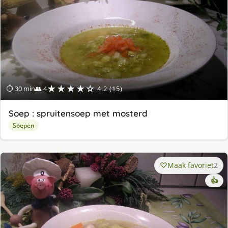
★★★★☆
⏱ 30 min
👥 4
4.2 (15)
Soep : spruitensoep met mosterd
Soepen
Maak favoriet
2
👍