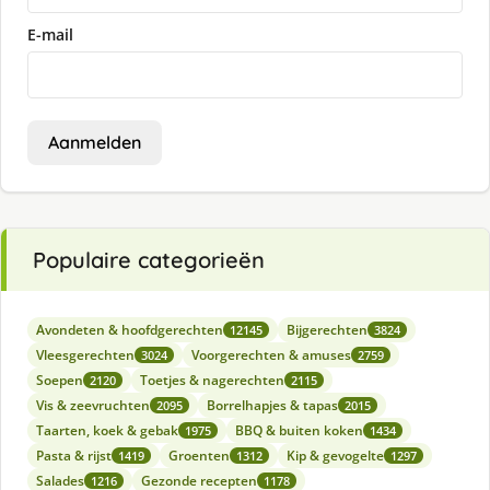
E-mail
Aanmelden
Populaire categorieën
Avondeten & hoofdgerechten
Bijgerechten
12145
3824
Vleesgerechten
Voorgerechten & amuses
3024
2759
Soepen
Toetjes & nagerechten
2120
2115
Vis & zeevruchten
Borrelhapjes & tapas
2095
2015
Taarten, koek & gebak
BBQ & buiten koken
1975
1434
Pasta & rijst
Groenten
Kip & gevogelte
1419
1312
1297
Salades
Gezonde recepten
1216
1178