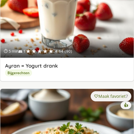
★★★★★
⏱ 5 min
👥 1
4.64 (90)
Ayran = Yogurt drank
Bijgerechten
Maak favoriet
7
👍