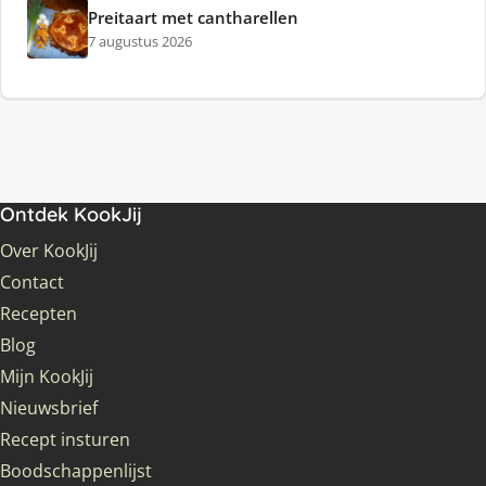
Preitaart met cantharellen
7 augustus 2026
Ontdek KookJij
Over KookJij
Contact
Recepten
Blog
Mijn KookJij
Nieuwsbrief
Recept insturen
Boodschappenlijst