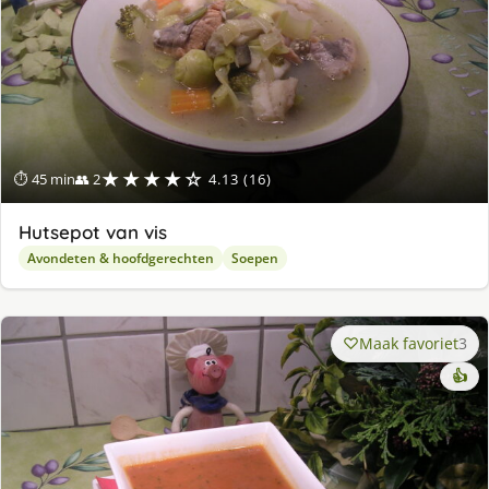
★★★★☆
⏱ 45 min
👥 2
4.13 (16)
Hutsepot van vis
Avondeten & hoofdgerechten
Soepen
Maak favoriet
3
👍