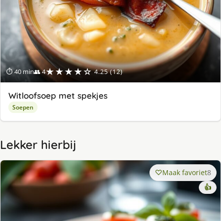
★★★★☆
⏱ 40 min
👥 4
4.25 (12)
Witloofsoep met spekjes
Soepen
Lekker hierbij
Maak favoriet
8
👍