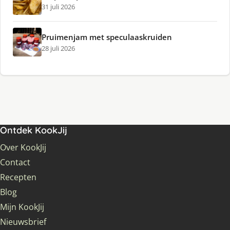
31 juli 2026
Pruimenjam met speculaaskruiden
28 juli 2026
Ontdek KookJij
Over KookJij
Contact
Recepten
Blog
Mijn KookJij
Nieuwsbrief