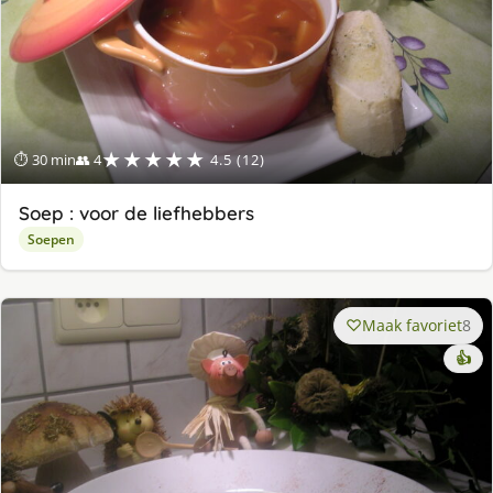
★★★★★
⏱ 30 min
👥 4
4.5 (12)
Soep : voor de liefhebbers
Soepen
Maak favoriet
8
👍