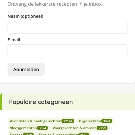
Ontvang de lekkerste recepten in je inbox.
Naam (optioneel)
E-mail
Aanmelden
Populaire categorieën
Avondeten & hoofdgerechten
Bijgerechten
12144
3824
Vleesgerechten
Voorgerechten & amuses
3024
2759
Soepen
Toetjes & nagerechten
2120
2115