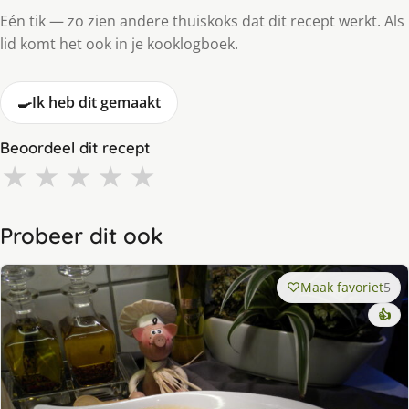
Eén tik — zo zien andere thuiskoks dat dit recept werkt. Als
lid komt het ook in je kooklogboek.
🍳
Ik heb dit gemaakt
Beoordeel dit recept
★
★
★
★
★
Probeer dit ook
Maak favoriet
5
👍