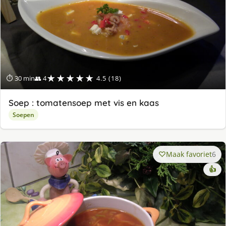
★★★★★
⏱ 30 min
👥 4
4.5 (18)
Soep : tomatensoep met vis en kaas
Soepen
Maak favoriet
6
👍