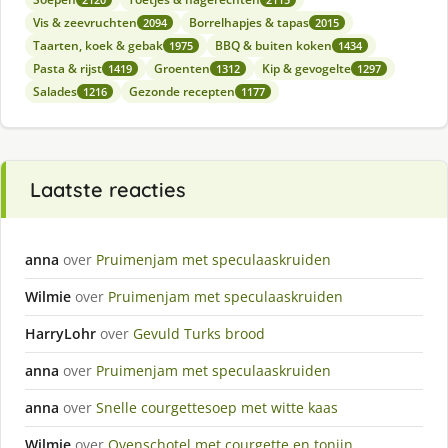
Vis & zeevruchten
Borrelhapjes & tapas
2094
2015
Taarten, koek & gebak
BBQ & buiten koken
1975
1434
Pasta & rijst
Groenten
Kip & gevogelte
1419
1312
1297
Salades
Gezonde recepten
1216
1177
Laatste reacties
anna
over
Pruimenjam met speculaaskruiden
Wilmie
over
Pruimenjam met speculaaskruiden
HarryLohr
over
Gevuld Turks brood
anna
over
Pruimenjam met speculaaskruiden
anna
over
Snelle courgettesoep met witte kaas
Wilmie
over
Ovenschotel met courgette en tonijn