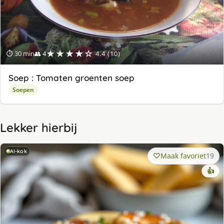
★★★★☆
⏱ 30 min
👥 4
4.4 (10)
Soep : Tomaten groenten soep
Soepen
Lekker hierbij
AI-kok
Maak favoriet
19
👍