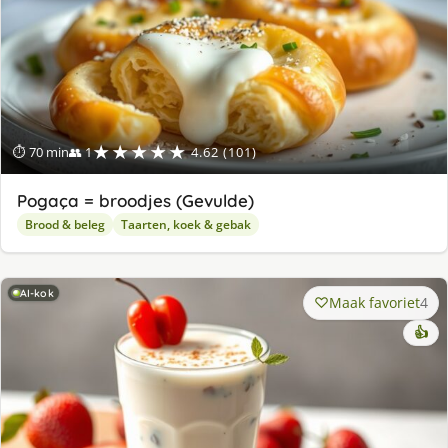
★★★★★
⏱ 70 min
👥 1
4.62 (101)
Pogaça = broodjes (Gevulde)
Brood & beleg
Taarten, koek & gebak
AI-kok
Maak favoriet
4
👍