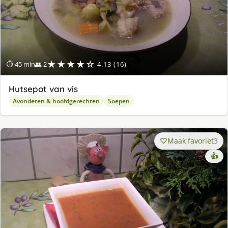
★★★★☆
⏱ 45 min
👥 2
4.13 (16)
Hutsepot van vis
Avondeten & hoofdgerechten
Soepen
Maak favoriet
3
👍