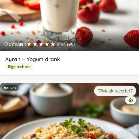
★★★★★
⏱ 5 min
👥 1
4.64 (90)
Ayran = Yogurt drank
Bijgerechten
AI-kok
Maak favoriet
7
👍