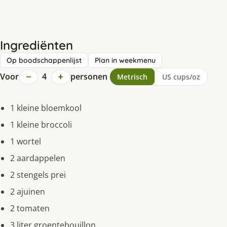
Ingrediënten
Op boodschappenlijst
Plan in weekmenu
−
+
Voor
4
personen
Metrisch
US cups/oz
1 kleine bloemkool
1 kleine broccoli
1 wortel
2 aardappelen
2 stengels prei
2 ajuinen
2 tomaten
3 liter groentebouillon