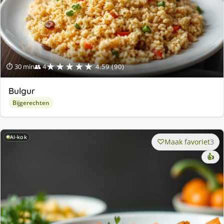
★★★★★
⏱ 30 min
👥 4
4.59 (90)
Bulgur
Bijgerechten
AI-kok
Maak favoriet
3
👍