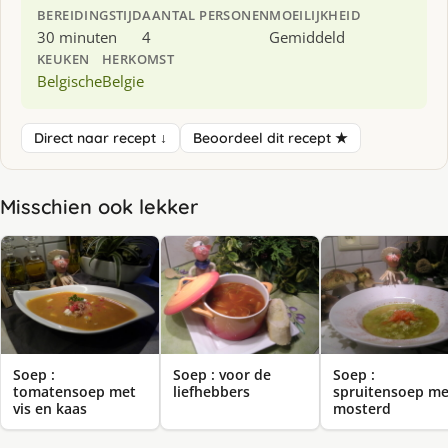
BEREIDINGSTIJD
AANTAL PERSONEN
MOEILIJKHEID
30 minuten
4
Gemiddeld
KEUKEN
HERKOMST
Belgische
Belgie
Direct naar recept ↓
Beoordeel dit recept ★
Misschien ook lekker
Soep :
Soep : voor de
Soep :
tomatensoep met
liefhebbers
spruitensoep me
vis en kaas
mosterd