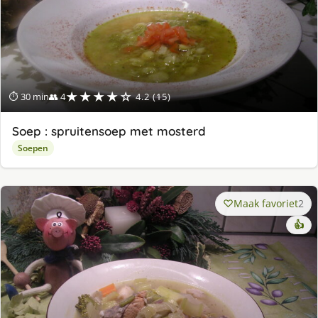
★★★★☆
⏱ 30 min
👥 4
4.2 (15)
Soep : spruitensoep met mosterd
Soepen
Maak favoriet
2
👍