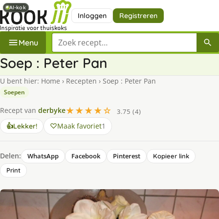
AI-kok
AI-kok
Inloggen
Registreren
Zoek een recept
Menu
Soep : Peter Pan
U bent hier:
Home
›
Recepten
›
Soep : Peter Pan
Soepen
★★★★☆
Recept van
derbyke
3.75 (4)
Maak favoriet
1
👍
Lekker!
Delen:
WhatsApp
Facebook
Pinterest
Kopieer link
Print