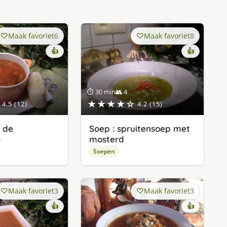
Maak favoriet
6
Maak favoriet
8
👍
👍
⏱ 30 min
👥 4
★★★★☆
4.5 (12)
4.2 (15)
r de
Soep : spruitensoep met
s
mosterd
Soepen
Maak favoriet
3
Maak favoriet
3
👍
👍