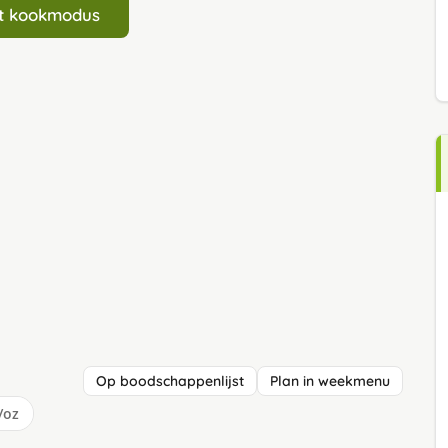
art kookmodus
Op boodschappenlijst
Plan in weekmenu
/oz