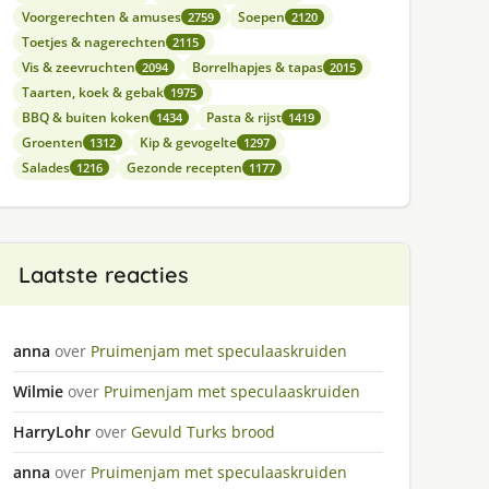
Voorgerechten & amuses
Soepen
2759
2120
Toetjes & nagerechten
2115
Vis & zeevruchten
Borrelhapjes & tapas
2094
2015
Taarten, koek & gebak
1975
BBQ & buiten koken
Pasta & rijst
1434
1419
Groenten
Kip & gevogelte
1312
1297
Salades
Gezonde recepten
1216
1177
Laatste reacties
anna
over
Pruimenjam met speculaaskruiden
Wilmie
over
Pruimenjam met speculaaskruiden
HarryLohr
over
Gevuld Turks brood
anna
over
Pruimenjam met speculaaskruiden