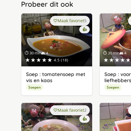
Probeer dit ook
Maak favoriet
5
👍
⏱ 30 min
👥 4
⏱ 30 min
👥 4
★★★★★
★★★★★
4.5 (18)
Soep : tomatensoep met
Soep : voo
vis en kaas
liefhebber
Soepen
Soepen
Maak favoriet
2
👍