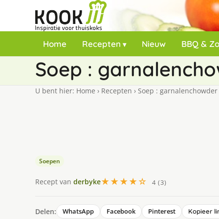
Home
Recepten
Nieuw
BBQ & Z
Soep : garnalench
U bent hier:
Home
›
Recepten
›
Soep : garnalenchowder
Soepen
★★★★☆
Recept van
derbyke
4 (3)
Delen:
WhatsApp
Facebook
Pinterest
Kopieer li