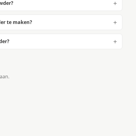
owder?
der te maken?
der?
taan.