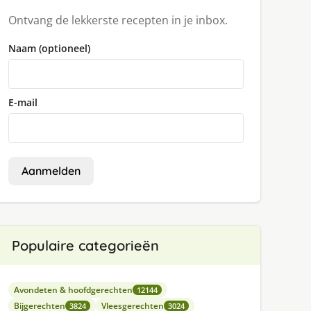
Ontvang de lekkerste recepten in je inbox.
Naam (optioneel)
E-mail
Aanmelden
Populaire categorieën
Avondeten & hoofdgerechten
12144
Bijgerechten
Vleesgerechten
3824
3024