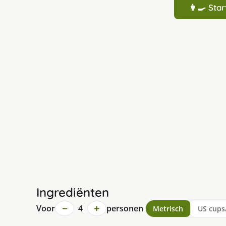
👩‍🍳 St
Ingrediënten
−
+
Voor
4
personen
Metrisch
US cups