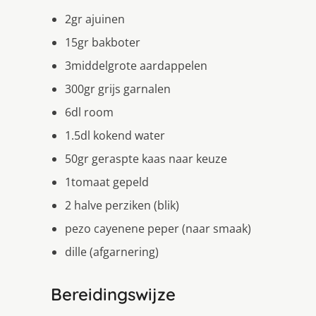
2gr ajuinen
15gr bakboter
3middelgrote aardappelen
300gr grijs garnalen
6dl room
1.5dl kokend water
50gr geraspte kaas naar keuze
1tomaat gepeld
2 halve perziken (blik)
pezo cayenene peper (naar smaak)
dille (afgarnering)
Bereidingswijze