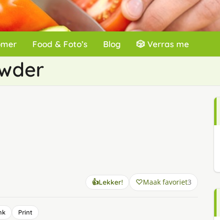
omer
Food & Foto’s
Blog
🎲 Verras me
owder
Maak favoriet
3
👍
Lekker!
nk
Print