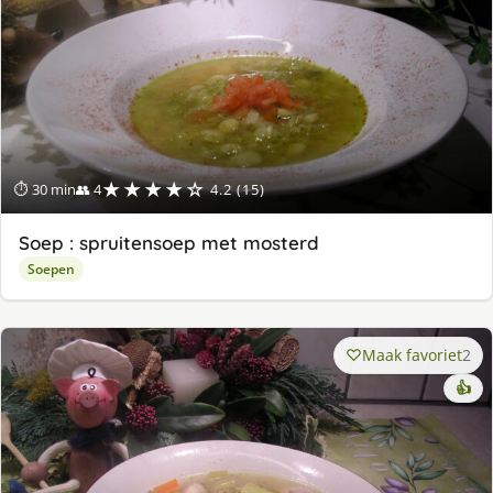
★★★★☆
⏱ 30 min
👥 4
4.2 (15)
Soep : spruitensoep met mosterd
Soepen
Maak favoriet
2
👍