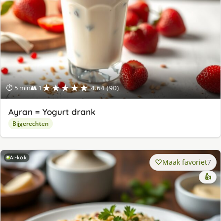
★★★★★
⏱ 5 min
👥 1
4.64 (90)
Ayran = Yogurt drank
Bijgerechten
AI-kok
Maak favoriet
7
👍