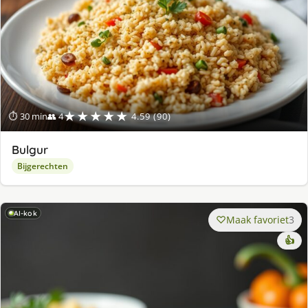
★★★★★
⏱ 30 min
👥 4
4.59 (90)
Bulgur
Bijgerechten
AI-kok
Maak favoriet
3
👍