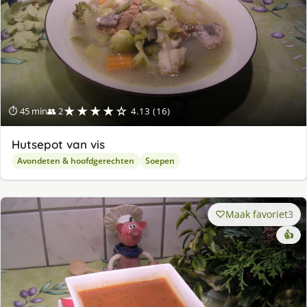
★★★★☆
⏱ 45 min
👥 2
4.13 (16)
Hutsepot van vis
Avondeten & hoofdgerechten
Soepen
Maak favoriet
3
👍