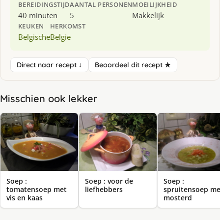
BEREIDINGSTIJD
AANTAL PERSONEN
MOEILIJKHEID
40 minuten
5
Makkelijk
KEUKEN
HERKOMST
Belgische
Belgie
Direct naar recept ↓
Beoordeel dit recept ★
Misschien ook lekker
Soep :
Soep : voor de
Soep :
tomatensoep met
liefhebbers
spruitensoep me
vis en kaas
mosterd