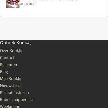
28 juli 2026
Ontdek KookJij
Over KookJij
Contact
Recepten
Blog
Mijn KookJij
Nieuwsbrief
Recept insturen
Boodschappenlijst
Weekmenu