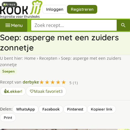
AI-kok
AI-kok
Inloggen
Registreren
Zoek een recept
Menu
Soep: asperge met een zuiders
zonnetje
U bent hier:
Home
›
Recepten
›
Soep: asperge met een zuiders
zonnetje
Soepen
★★★★★
Recept van
derbyke
5 (1)
Maak favoriet
3
👍
Lekker!
Delen:
WhatsApp
Facebook
Pinterest
Kopieer link
Print