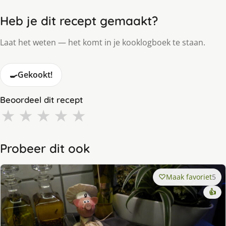
Heb je dit recept gemaakt?
Laat het weten — het komt in je kooklogboek te staan.
🍳
Gekookt!
Beoordeel dit recept
★
★
★
★
★
Probeer dit ook
Maak favoriet
5
👍