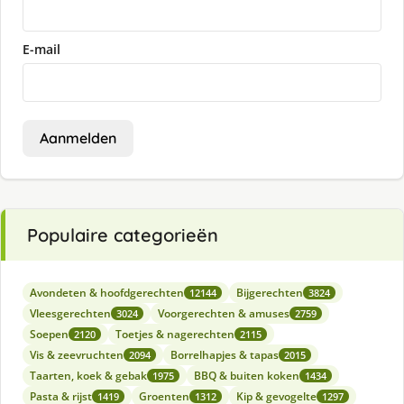
E-mail
Aanmelden
Populaire categorieën
Avondeten & hoofdgerechten
Bijgerechten
12144
3824
Vleesgerechten
Voorgerechten & amuses
3024
2759
Soepen
Toetjes & nagerechten
2120
2115
Vis & zeevruchten
Borrelhapjes & tapas
2094
2015
Taarten, koek & gebak
BBQ & buiten koken
1975
1434
Pasta & rijst
Groenten
Kip & gevogelte
1419
1312
1297