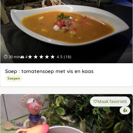
★★★★★
⏱ 30 min
👥 4
4.5 (18)
Soep : tomatensoep met vis en kaas
Soepen
Maak favoriet
6
👍