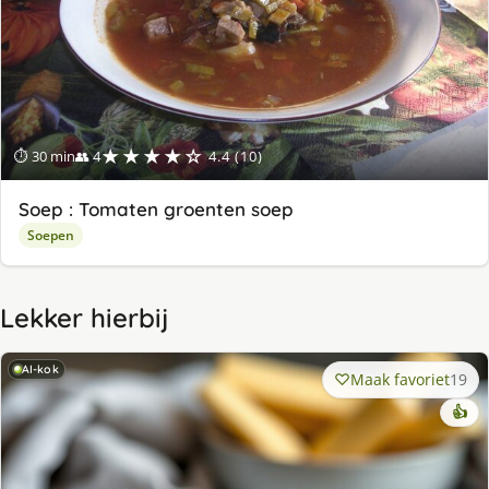
★★★★☆
⏱ 30 min
👥 4
4.4 (10)
Soep : Tomaten groenten soep
Soepen
Lekker hierbij
AI-kok
Maak favoriet
19
👍