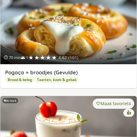
★★★★★
⏱ 70 min
👥 1
4.62 (101)
Pogaça = broodjes (Gevulde)
Brood & beleg
Taarten, koek & gebak
AI-kok
Maak favoriet
4
👍