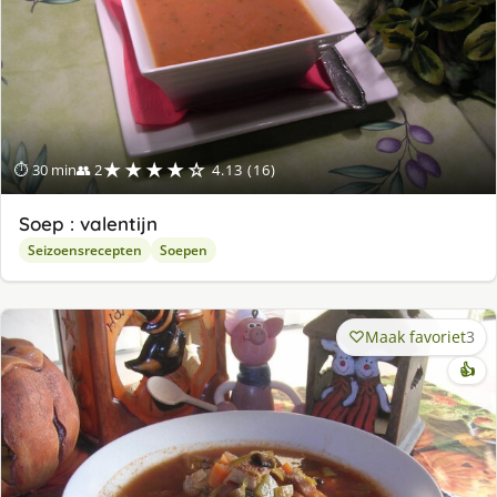
★★★★☆
⏱ 30 min
👥 2
4.13 (16)
Soep : valentijn
Seizoensrecepten
Soepen
Maak favoriet
3
👍