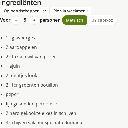
Ingrediënten
Op boodschappenlijst
Plan in weekmenu
−
+
Voor
5
personen
Metrisch
US cups/oz
1 kg asperges
2 aardappelen
2 stukken wit van porei
1 ajuin
2 teentjes look
2 liter groenten bouillon
peper
fijn gesneden peterselie
2 hard gekookte eikes in schijven
3 schijven salalmi Spianata Romana