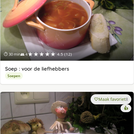
★★★★★
⏱ 30 min
👥 4
4.5 (12)
Soep : voor de liefhebbers
Soepen
Maak favoriet
8
👍