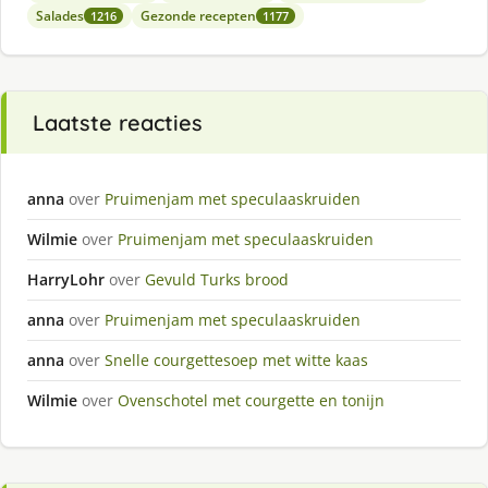
Salades
Gezonde recepten
1216
1177
Laatste reacties
anna
over
Pruimenjam met speculaaskruiden
Wilmie
over
Pruimenjam met speculaaskruiden
HarryLohr
over
Gevuld Turks brood
anna
over
Pruimenjam met speculaaskruiden
anna
over
Snelle courgettesoep met witte kaas
Wilmie
over
Ovenschotel met courgette en tonijn