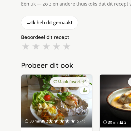
Eén tik — zo zien andere thuiskoks dat dit recept 
🍳
Ik heb dit gemaakt
Beoordeel dit recept
★
★
★
★
★
Probeer dit ook
Maak favoriet
5
👍
★★★★★
⏱ 30 min
👥 2
5 (1)
⏱ 30 min
👥 2