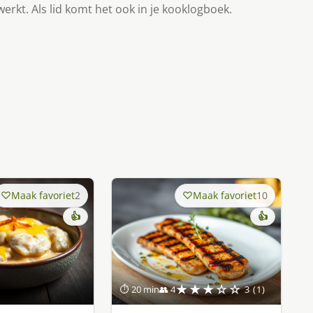
werkt. Als lid komt het ook in je kooklogboek.
Maak favoriet
2
Maak favoriet
10
👍
👍
★★★☆☆
⏱ 20 min
👥 4
3 (1)