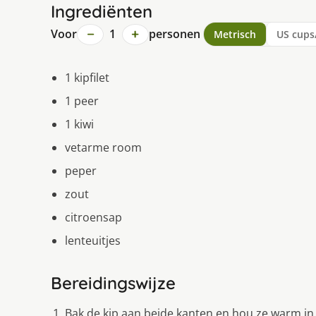
Ingrediënten
−
+
Voor
1
personen
Metrisch
US cups
1 kipfilet
1 peer
1 kiwi
vetarme room
peper
zout
citroensap
lenteuitjes
Bereidingswijze
Bak de kip aan beide kanten en hou ze warm in a