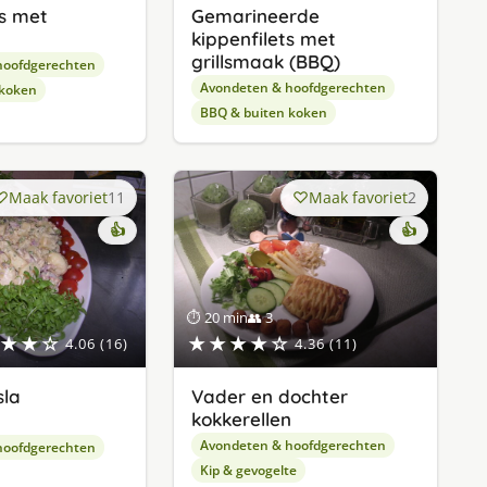
ts met
Gemarineerde
kippenfilets met
grillsmaak (BBQ)
hoofdgerechten
Avondeten & hoofdgerechten
 koken
BBQ & buiten koken
Maak favoriet
11
Maak favoriet
2
👍
👍
⏱ 20 min
👥 3
★★☆
★★★★☆
4.06 (16)
4.36 (11)
sla
Vader en dochter
kokkerellen
Avondeten & hoofdgerechten
hoofdgerechten
Kip & gevogelte