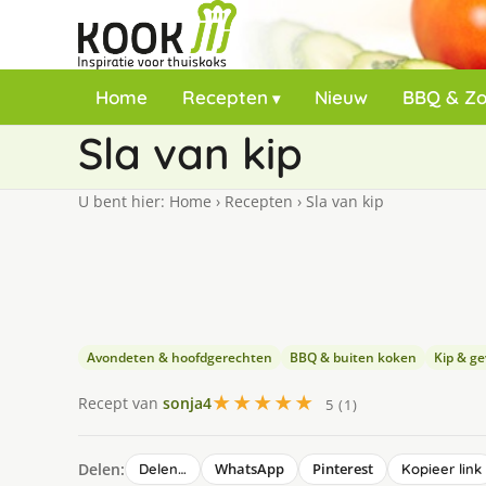
Home
Recepten
Nieuw
BBQ & Z
Sla van kip
U bent hier:
Home
›
Recepten
›
Sla van kip
Avondeten & hoofdgerechten
BBQ & buiten koken
Kip & ge
★★★★★
Recept van
sonja4
5 (1)
Delen:
WhatsApp
Pinterest
Delen…
Kopieer link