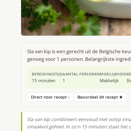
Sla van kip is een gerecht uit de Belgische k
genoeg voor 1 personen. Belangrijkste ingredië
BEREIDINGSTIJD
AANTAL PERSONEN
MOEILIJKHEID
K
15 minuten
1
Makkelijk
Be
Direct naar recept ↓
Beoordeel dit recept ★
Sla van kip combineert eenvoud met volop smaa
smaakvol geheel. In zo'n 15 minuten staat het 