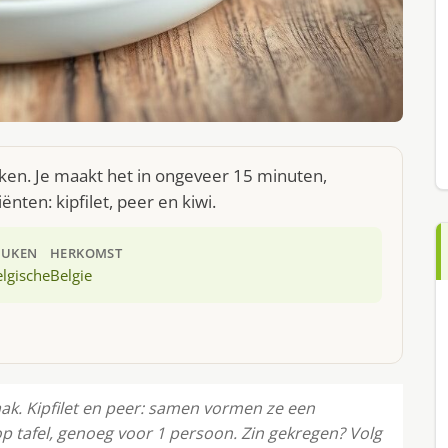
euken. Je maakt het in ongeveer 15 minuten,
nten: kipfilet, peer en kiwi.
EUKEN
HERKOMST
lgische
Belgie
k. Kipfilet en peer: samen vormen ze een
op tafel, genoeg voor 1 persoon. Zin gekregen? Volg