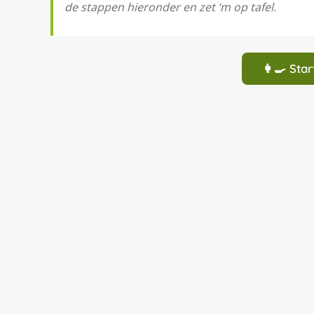
de stappen hieronder en zet ‘m op tafel.
👩‍🍳 St