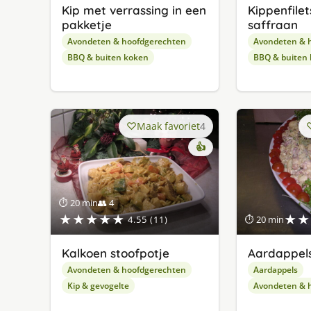
Kip met verrassing in een
Kippenfile
pakketje
saffraan
Avondeten & hoofdgerechten
Avondeten & 
BBQ & buiten koken
BBQ & buiten
Maak favoriet
4
👍
⏱ 20 min
👥 4
★★★★★
★★
4.55 (11)
⏱ 20 min
Kalkoen stoofpotje
Aardappel
Avondeten & hoofdgerechten
Aardappels
Kip & gevogelte
Avondeten & 