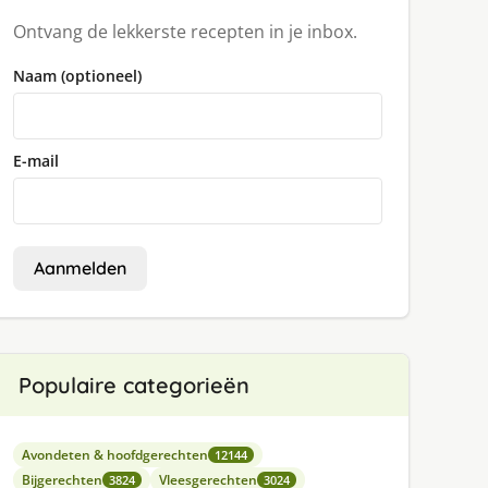
Ontvang de lekkerste recepten in je inbox.
Naam (optioneel)
E-mail
Aanmelden
Populaire categorieën
Avondeten & hoofdgerechten
12144
Bijgerechten
Vleesgerechten
3824
3024