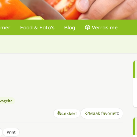
omer
Food & Foto’s
Blog
🎲 Verras me
vogelte
Maak favoriet
0
👍
Lekker!
Print