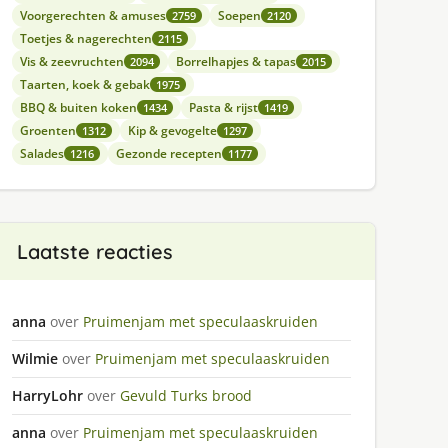
Voorgerechten & amuses
Soepen
2759
2120
Toetjes & nagerechten
2115
Vis & zeevruchten
Borrelhapjes & tapas
2094
2015
Taarten, koek & gebak
1975
BBQ & buiten koken
Pasta & rijst
1434
1419
Groenten
Kip & gevogelte
1312
1297
Salades
Gezonde recepten
1216
1177
Laatste reacties
anna
over
Pruimenjam met speculaaskruiden
Wilmie
over
Pruimenjam met speculaaskruiden
HarryLohr
over
Gevuld Turks brood
anna
over
Pruimenjam met speculaaskruiden