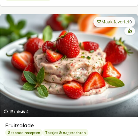
Maak favoriet
0
👍
⏱ 15 min
👥 4
Fruitsalade
Gezonde recepten
Toetjes & nagerechten