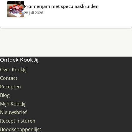
Pruimenjam met speculaaskruiden
28 juli 2026
Ontdek KookJij
Over KookJij
Contact
Recepten
Blog
Mijn KookJij
Nieuwsbrief
Recept insturen
Boodschappenlijst