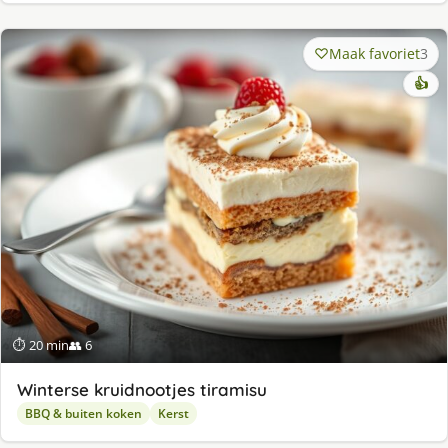
Maak favoriet
3
👍
⏱ 20 min
👥 6
Winterse kruidnootjes tiramisu
BBQ & buiten koken
Kerst