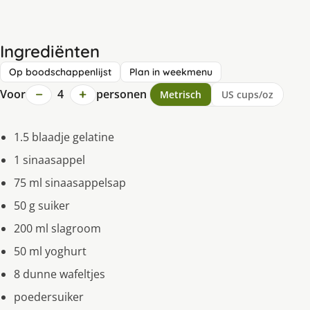
Ingrediënten
Op boodschappenlijst
Plan in weekmenu
−
+
Voor
4
personen
Metrisch
US cups/oz
1.5 blaadje gelatine
1 sinaasappel
75 ml sinaasappelsap
50 g suiker
200 ml slagroom
50 ml yoghurt
8 dunne wafeltjes
poedersuiker