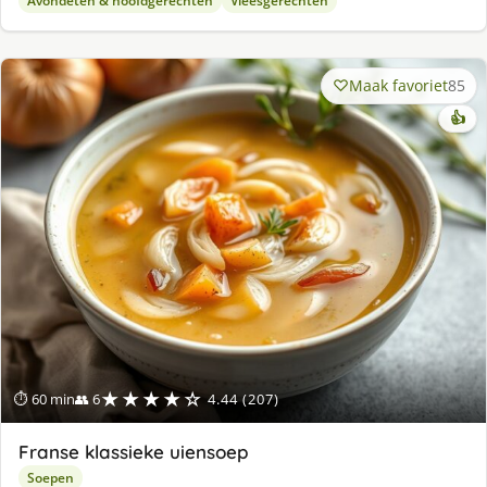
Avondeten & hoofdgerechten
Vleesgerechten
Maak favoriet
85
👍
★★★★☆
⏱ 60 min
👥 6
4.44 (207)
Franse klassieke uiensoep
Soepen