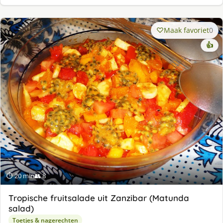
Maak favoriet
0
👍
⏱ 20 min
👥 8
Tropische fruitsalade uit Zanzibar (Matunda
salad)
Toetjes & nagerechten