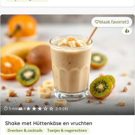
Maak favoriet
3
👍
★★★☆☆
⏱ 5 min
👥 4
2.5 (4)
Shake met Hüttenkäse en vruchten
Dranken & cocktails
Toetjes & nagerechten