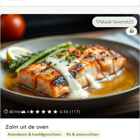
Maak favoriet
25
👍
★★★★★
⏱ 40 min
👥 4
4.56 (117)
Zalm uit de oven
Avondeten & hoofdgerechten
Vis & zeevruchten