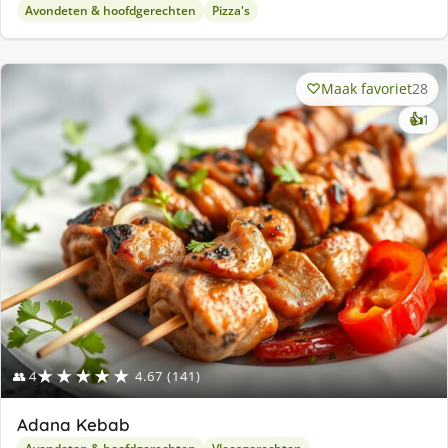
Avondeten & hoofdgerechten
Pizza's
Maak favoriet
28
ke
👍
1
lek
ge
★★★★★
👥 4
4.67 (141)
Adana Kebab