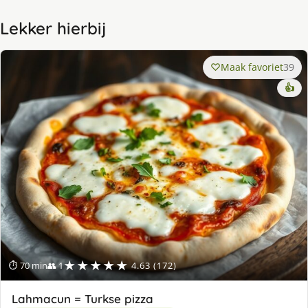
Lekker hierbij
Maak favoriet
39
👍
★★★★★
⏱ 70 min
👥 1
4.63 (172)
Lahmacun = Turkse pizza