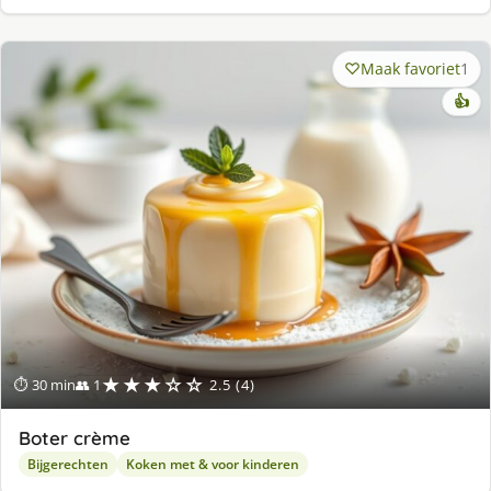
Maak favoriet
1
👍
★★★☆☆
⏱ 30 min
👥 1
2.5 (4)
Boter crème
Bijgerechten
Koken met & voor kinderen