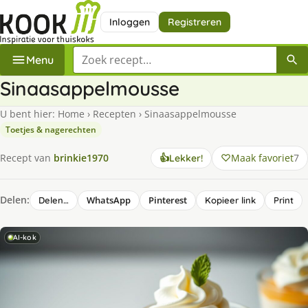
Inloggen
Registreren
Zoek een recept
Menu
Sinaasappelmousse
U bent hier:
Home
›
Recepten
›
Sinaasappelmousse
Toetjes & nagerechten
Maak favoriet
7
Recept van
brinkie1970
👍
Lekker!
Delen:
WhatsApp
Pinterest
Delen…
Kopieer link
Print
AI-kok