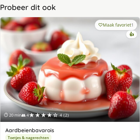
Probeer dit ook
Maak favoriet
1
👍
★★★★☆
⏱ 20 min
👥 4
4 (2)
Aardbeienbavarois
Toetjes & nagerechten