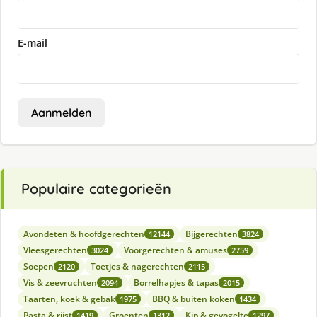
E-mail
Aanmelden
Populaire categorieën
Avondeten & hoofdgerechten
Bijgerechten
12144
3824
Vleesgerechten
Voorgerechten & amuses
3024
2759
Soepen
Toetjes & nagerechten
2120
2115
Vis & zeevruchten
Borrelhapjes & tapas
2094
2015
Taarten, koek & gebak
BBQ & buiten koken
1975
1434
Pasta & rijst
Groenten
Kip & gevogelte
1419
1312
1297