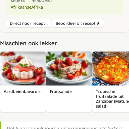
KEUKEN
HERKOMST
Afrikaanse
Afrika
Direct naar recept ↓
Beoordeel dit recept ★
Misschien ook lekker
Aardbeienbavarois
Fruitsalade
Tropische
fruitsalade uit
Zanzibar (Matun
salad)
Met Sinaasappelmousse zet je moeiteloos iets lekkers