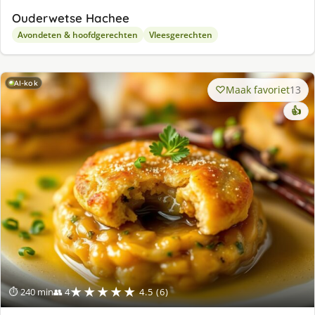
Ouderwetse Hachee
Avondeten & hoofdgerechten
Vleesgerechten
AI-kok
Maak favoriet
13
👍
★★★★★
⏱ 240 min
👥 4
4.5 (6)