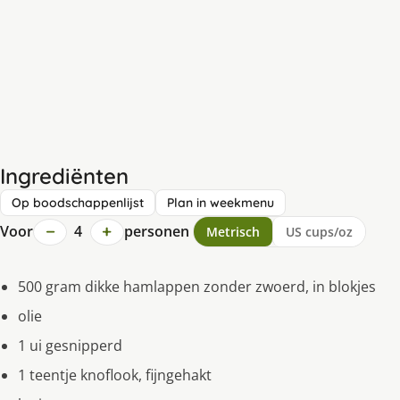
Ingrediënten
Op boodschappenlijst
Plan in weekmenu
−
+
Voor
4
personen
Metrisch
US cups/oz
500 gram dikke hamlappen zonder zwoerd, in blokjes
olie
1 ui gesnipperd
1 teentje knoflook, fijngehakt