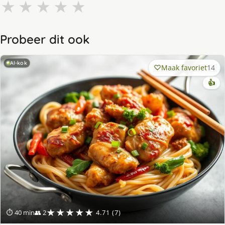
★
★
★
★
★
Probeer dit ook
AI-kok
Maak favoriet
14
👍
★★★★★
⏱ 40 min
👥 2
4.71 (7)