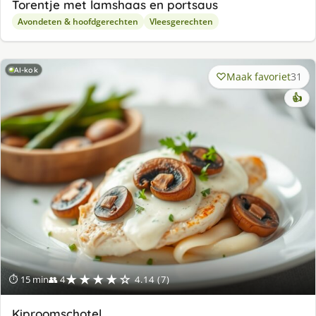
Torentje met lamshaas en portsaus
Avondeten & hoofdgerechten
Vleesgerechten
AI-kok
Maak favoriet
31
👍
★★★★☆
⏱ 15 min
👥 4
4.14 (7)
Kiproomschotel