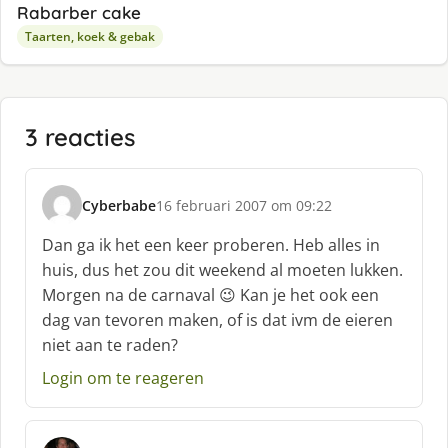
Rabarber cake
Taarten, koek & gebak
3 reacties
Cyberbabe
16 februari 2007 om 09:22
s
c
Dan ga ik het een keer proberen. Heb alles in
h
huis, dus het zou dit weekend al moeten lukken.
r
Morgen na de carnaval 😉 Kan je het ook een
e
dag van tevoren maken, of is dat ivm de eieren
e
f
niet aan te raden?
:
Login om te reageren