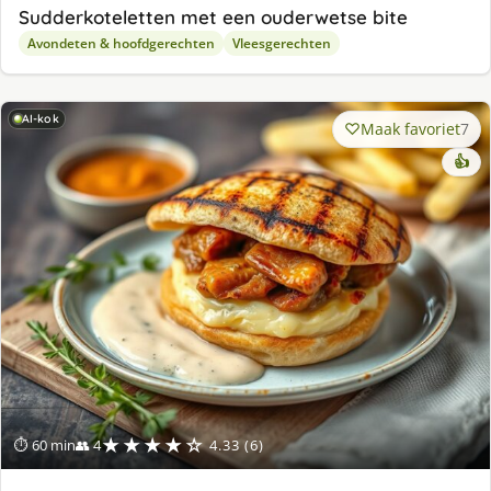
Sudderkoteletten met een ouderwetse bite
Avondeten & hoofdgerechten
Vleesgerechten
AI-kok
Maak favoriet
7
👍
★★★★☆
⏱ 60 min
👥 4
4.33 (6)