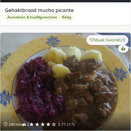
Gehaktbrood mucho picante
Avondeten & hoofdgerechten
Beleg
Maak favoriet
29
👍
★★★★☆
⏱ 240 min
👥 2
3.71 (17)