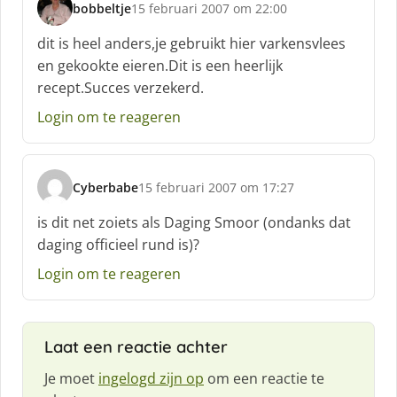
bobbeltje
15 februari 2007 om 22:00
s
c
dit is heel anders,je gebruikt hier varkensvlees
h
en gekookte eieren.Dit is een heerlijk
r
recept.Succes verzekerd.
e
e
Login om te reageren
f
:
Cyberbabe
15 februari 2007 om 17:27
s
c
is dit net zoiets als Daging Smoor (ondanks dat
h
daging officieel rund is)?
r
e
Login om te reageren
e
f
:
Laat een reactie achter
Je moet
ingelogd zijn op
om een reactie te