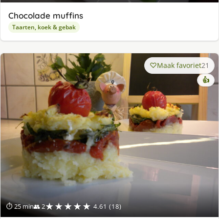
Chocolade muffins
Taarten, koek & gebak
Maak favoriet
21
👍
★★★★★
⏱ 25 min
👥 2
4.61 (18)