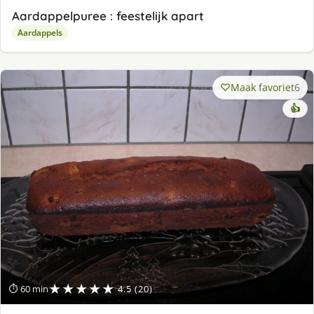
Aardappelpuree : feestelijk apart
Aardappels
Maak favoriet
6
👍
★★★★★
⏱ 60 min
4.5 (20)