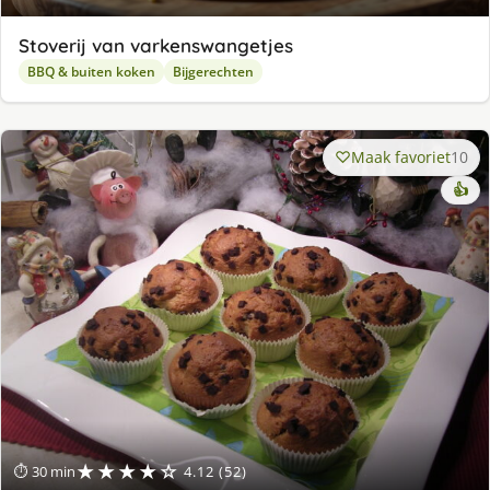
Stoverij van varkenswangetjes
BBQ & buiten koken
Bijgerechten
Maak favoriet
10
👍
★★★★☆
⏱ 30 min
4.12 (52)