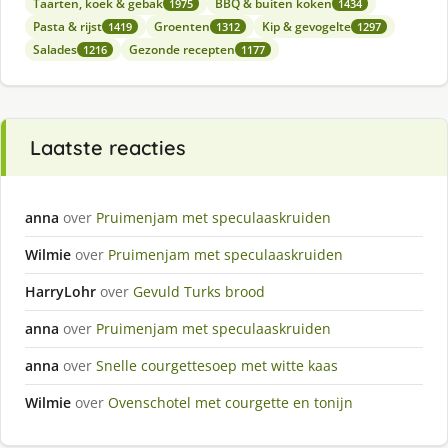
Taarten, koek & gebak
BBQ & buiten koken
1975
1434
Pasta & rijst
Groenten
Kip & gevogelte
1419
1312
1297
Salades
Gezonde recepten
1216
1177
Laatste reacties
anna
over
Pruimenjam met speculaaskruiden
Wilmie
over
Pruimenjam met speculaaskruiden
HarryLohr
over
Gevuld Turks brood
anna
over
Pruimenjam met speculaaskruiden
anna
over
Snelle courgettesoep met witte kaas
Wilmie
over
Ovenschotel met courgette en tonijn