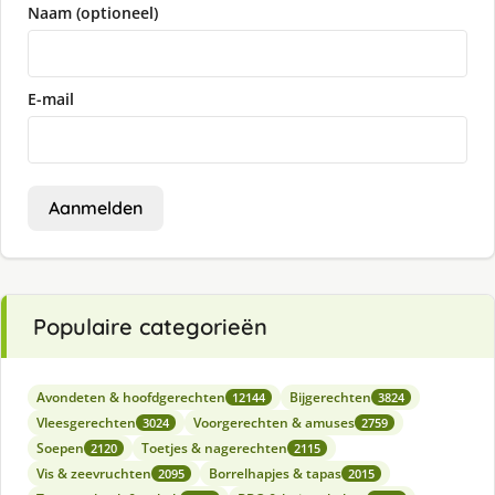
Naam (optioneel)
E-mail
Aanmelden
Populaire categorieën
Avondeten & hoofdgerechten
Bijgerechten
12144
3824
Vleesgerechten
Voorgerechten & amuses
3024
2759
Soepen
Toetjes & nagerechten
2120
2115
Vis & zeevruchten
Borrelhapjes & tapas
2095
2015