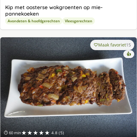
Kip met oosterse wokgroenten op mie-
pannekoeken
Avondeten & hoofdgerechten
Vleesgerechten
Maak favoriet
15
👍
★★★★★
⏱ 60 min
4.8 (5)