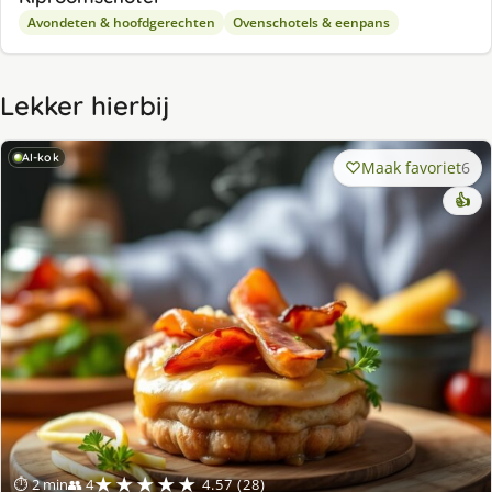
Avondeten & hoofdgerechten
Ovenschotels & eenpans
Lekker hierbij
AI-kok
Maak favoriet
6
👍
★★★★★
⏱ 2 min
👥 4
4.57 (28)