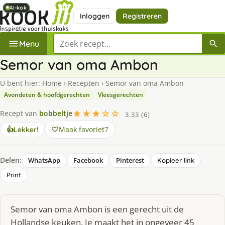
AI-kok
AI-kok
AI-kok
AI-kok
AI-kok
Inloggen
Registreren
Zoek een recept
Menu
Semor van oma Ambon
U bent hier:
Home
›
Recepten
›
Semor van oma Ambon
Avondeten & hoofdgerechten
Vleesgerechten
★★★☆☆
Recept van
bobbeltje
3.33 (6)
Maak favoriet
7
👍
Lekker!
Delen:
WhatsApp
Facebook
Pinterest
Kopieer link
Print
Semor van oma Ambon is een gerecht uit de
Hollandse keuken. Je maakt het in ongeveer 45