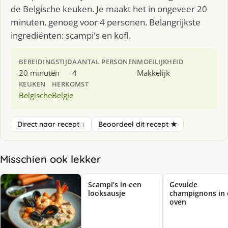
de Belgische keuken. Je maakt het in ongeveer 20
minuten, genoeg voor 4 personen. Belangrijkste
ingrediënten: scampi's en kofl.
BEREIDINGSTIJD
AANTAL PERSONEN
MOEILIJKHEID
20 minuten
4
Makkelijk
KEUKEN
HERKOMST
Belgische
Belgie
Direct naar recept ↓
Beoordeel dit recept ★
Misschien ook lekker
Scampi’s in een
Gevulde
looksausje
champignons in 
oven