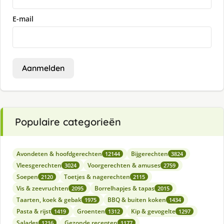
E-mail
Aanmelden
Populaire categorieën
Avondeten & hoofdgerechten
Bijgerechten
12144
3824
Vleesgerechten
Voorgerechten & amuses
3024
2759
Soepen
Toetjes & nagerechten
2120
2115
Vis & zeevruchten
Borrelhapjes & tapas
2095
2015
Taarten, koek & gebak
BBQ & buiten koken
1975
1434
Pasta & rijst
Groenten
Kip & gevogelte
1419
1312
1297
Salades
Gezonde recepten
1216
1177