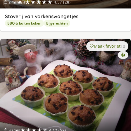
★★★★★
⏱ 2 min
👥 4
4.57 (28)
Stoverij van varkenswangetjes
BBQ & buiten koken
Bijgerechten
Maak favoriet
10
👍
★★★★☆
⏱ 30 min
4.12 (52)