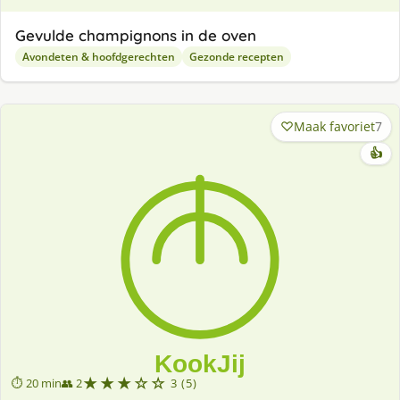
Gevulde champignons in de oven
Avondeten & hoofdgerechten
Gezonde recepten
Maak favoriet
7
👍
★★★☆☆
⏱ 20 min
👥 2
3 (5)