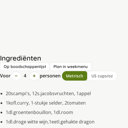
Ingrediënten
Op boodschappenlijst
Plan in weekmenu
−
+
Voor
4
personen
Metrisch
US cups/oz
20scampi's, 12s.jacobsvruchten, 1appel
1kofl.curry, 1-stukje selder, 2tomaten
1dl.groentenbouillon, 1dl.room
1dl.droge witte wijn,1eetl.gehakte dragon