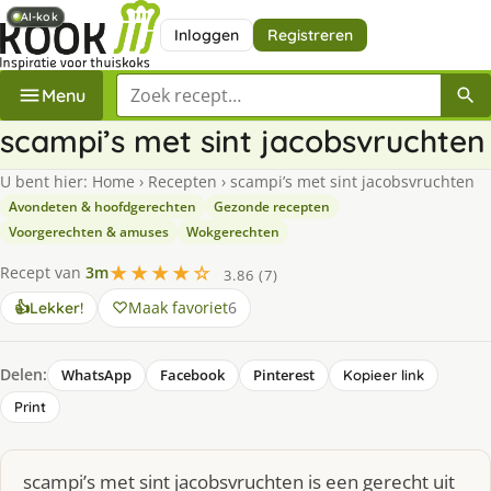
AI-kok
AI-kok
Inloggen
Registreren
Zoek een recept
Menu
scampi’s met sint jacobsvruchten
U bent hier:
Home
›
Recepten
›
scampi’s met sint jacobsvruchten
Avondeten & hoofdgerechten
Gezonde recepten
Voorgerechten & amuses
Wokgerechten
★★★★☆
Recept van
3m
3.86 (7)
Maak favoriet
6
👍
Lekker!
Delen:
WhatsApp
Facebook
Pinterest
Kopieer link
Print
scampi’s met sint jacobsvruchten is een gerecht uit