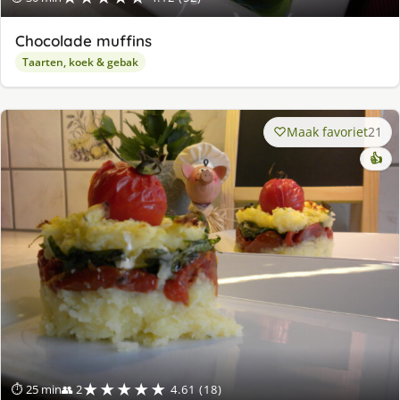
Chocolade muffins
Taarten, koek & gebak
Maak favoriet
21
👍
★★★★★
⏱ 25 min
👥 2
4.61 (18)