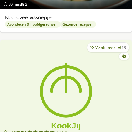
⏱ 30 min
👥 2
Noordzee vissoepje
Avondeten & hoofdgerechten
Gezonde recepten
Maak favoriet
19
👍