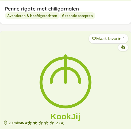
Penne rigate met chiligarnalen
Avondeten & hoofdgerechten
Gezonde recepten
Maak favoriet
1
👍
★★☆☆☆
⏱ 20 min
👥 4
2 (4)