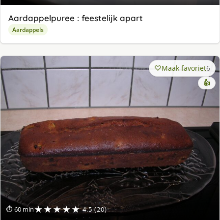
Aardappelpuree : feestelijk apart
Aardappels
Maak favoriet
6
👍
★★★★★
⏱ 60 min
4.5 (20)