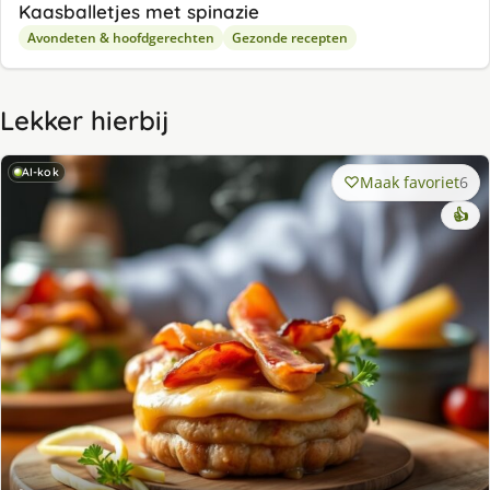
Kaasballetjes met spinazie
Avondeten & hoofdgerechten
Gezonde recepten
Lekker hierbij
AI-kok
Maak favoriet
6
👍