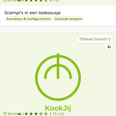
★★★★☆
⏱ 60 min
👥 8
4 (12)
Scampi’s in een looksausje
Avondeten & hoofdgerechten
Gezonde recepten
Maak favoriet
13
👍
★★★☆☆
⏱ 20 min
👥 2
3.15 (13)