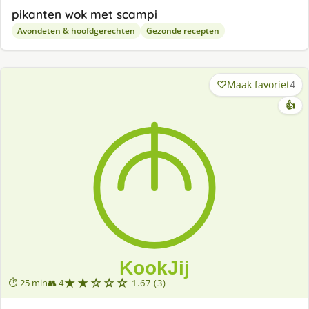
pikanten wok met scampi
Avondeten & hoofdgerechten
Gezonde recepten
Maak favoriet
4
👍
★★☆☆☆
⏱ 25 min
👥 4
1.67 (3)