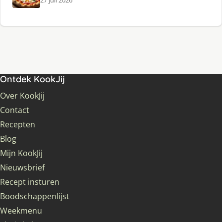
27 juli 2026
Ontdek KookJij
Over KookJij
Contact
Recepten
Blog
Mijn KookJij
Nieuwsbrief
Recept insturen
Boodschappenlijst
Weekmenu