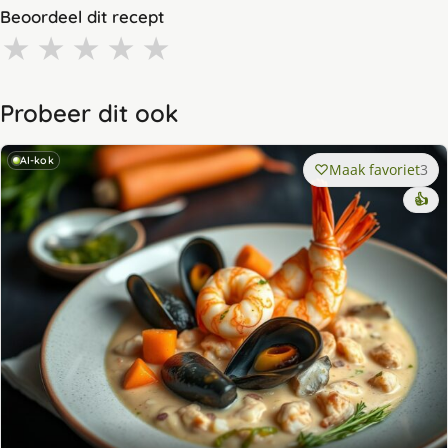
Beoordeel dit recept
★
★
★
★
★
Probeer dit ook
AI-kok
Maak favoriet
3
👍