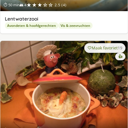
★★★☆☆
⏱ 50 min
👥 4
2.5 (4)
Lentwaterzooi
Avondeten & hoofdgerechten
Vis & zeevruchten
Maak favoriet
19
👍