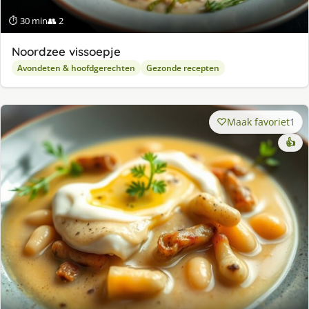
⏱ 30 min
👥 2
Noordzee vissoepje
Avondeten & hoofdgerechten
Gezonde recepten
Maak favoriet
1
👍