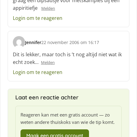
graag een dipsausje voor metskampies bij een
h
appiritiefje
Melden
r
e
Login om te reageren
e
f
:
Jennifer
22 november 2006 om 16:17
s
c
Dit is lekker, maar toch is ’t nog altijd niet wat ik
h
echt zoek…
Melden
r
e
Login om te reageren
e
f
:
Laat een reactie achter
Reageren kan met een gratis account — zo
weten andere thuiskoks van wie de tip komt.
Maak een gratis account