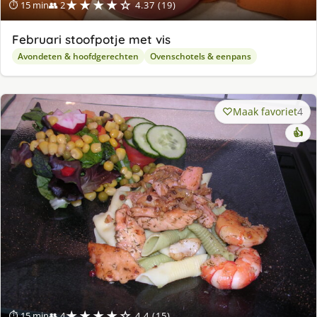
★★★★☆
⏱ 15 min
👥 2
4.37 (19)
Februari stoofpotje met vis
Avondeten & hoofdgerechten
Ovenschotels & eenpans
Maak favoriet
4
👍
★★★★☆
⏱ 15 min
👥 4
4.4 (15)