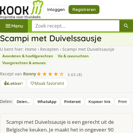
Inloggen
Registreren
Zoek een recept
Menu
Scampi met Duivelssausje
U bent hier:
Home
›
Recepten
›
Scampi met Duivelssausje
Avondeten & hoofdgerechten
Vis & zeevruchten
Voorgerechten & amuses
★★★★☆
Recept van
Ronny
3.63 (8)
Maak favoriet
4
👍
Lekker!
Delen:
WhatsApp
Pinterest
Delen…
Kopieer link
Print
Scampi met Duivelssausje is een gerecht uit de
Belgische keuken. Je maakt het in ongeveer 90