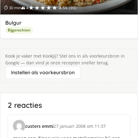
★★★★★
⏱ 30 min
👥 4
4.59 (90)
Bulgur
Bijgerechten
Kook je vaker met KookJij? Stel ons in als voorkeursbron in
Google — dan vind je onze recepten sneller terug.
Instellen als voorkeursbron
2 reacties
custers emmi
27 januari 2008 om 11:37
s
c