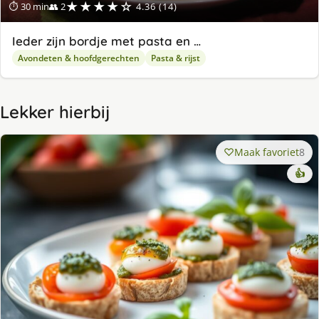
★★★★☆
⏱ 30 min
👥 2
4.36 (14)
Ieder zijn bordje met pasta en …
Avondeten & hoofdgerechten
Pasta & rijst
Lekker hierbij
Maak favoriet
8
👍