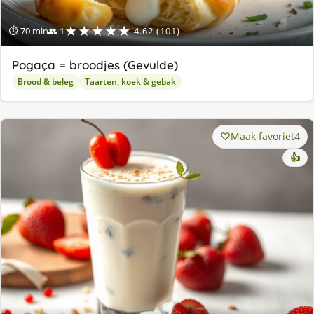
★★★★★
⏱ 70 min
👥 1
4.62 (101)
Pogaça = broodjes (Gevulde)
Brood & beleg
Taarten, koek & gebak
Maak favoriet
4
👍