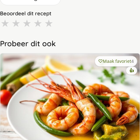
Beoordeel dit recept
★
★
★
★
★
Probeer dit ook
Maak favoriet
4
👍