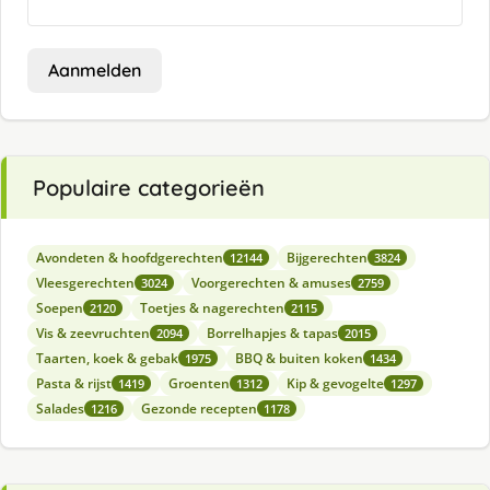
Aanmelden
Populaire categorieën
Avondeten & hoofdgerechten
Bijgerechten
12144
3824
Vleesgerechten
Voorgerechten & amuses
3024
2759
Soepen
Toetjes & nagerechten
2120
2115
Vis & zeevruchten
Borrelhapjes & tapas
2094
2015
Taarten, koek & gebak
BBQ & buiten koken
1975
1434
Pasta & rijst
Groenten
Kip & gevogelte
1419
1312
1297
Salades
Gezonde recepten
1216
1178