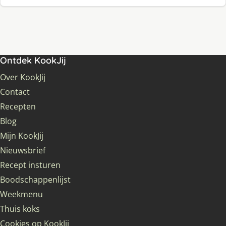
Ontdek KookJij
Over KookJij
Contact
Recepten
Blog
Mijn KookJij
Nieuwsbrief
Recept insturen
Boodschappenlijst
Weekmenu
Thuis koks
Cookies op KookJij