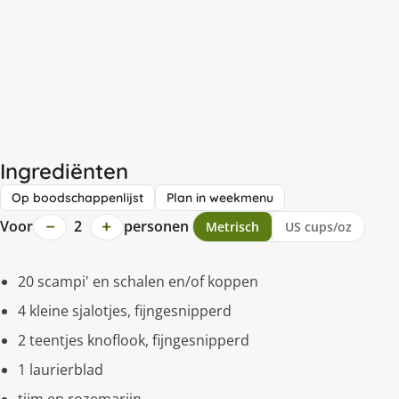
Ingrediënten
Op boodschappenlijst
Plan in weekmenu
−
+
Voor
2
personen
Metrisch
US cups/oz
20 scampi' en schalen en/of koppen
4 kleine sjalotjes, fijngesnipperd
2 teentjes knoflook, fijngesnipperd
1 laurierblad