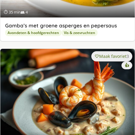
⏱ 35 min
👥 4
Gamba’s met groene asperges en pepersaus
Avondeten & hoofdgerechten
Vis & zeevruchten
Maak favoriet
3
👍