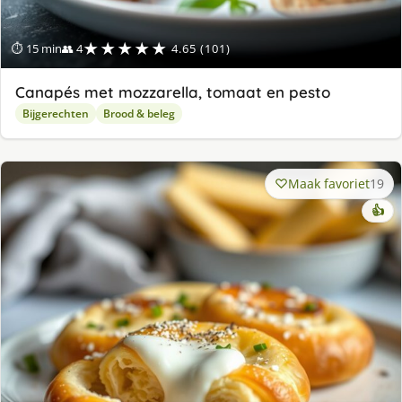
★★★★★
⏱ 15 min
👥 4
4.65 (101)
Canapés met mozzarella, tomaat en pesto
Bijgerechten
Brood & beleg
Maak favoriet
19
👍