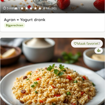
★★★★★
⏱ 5 min
👥 1
4.64 (90)
Ayran = Yogurt drank
Bijgerechten
Maak favoriet
7
👍