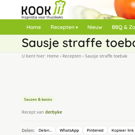
Home
Recepten
Nieuw
BBQ & Z
Sausje straffe toeb
U bent hier:
Home
›
Recepten
›
Sausje straffe toebak
Sauzen & basics
Recept van
derbyke
Delen:
WhatsApp
Pinterest
Delen…
Kopieer link