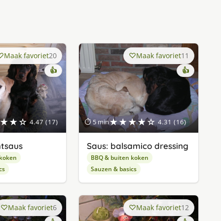
Maak favoriet
20
Maak favoriet
11
👍
👍
★★☆
★★★★☆
4.47 (17)
⏱ 5 min
4.31 (16)
htsaus
Saus: balsamico dressing
 koken
BBQ & buiten koken
cs
Sauzen & basics
Maak favoriet
6
Maak favoriet
12