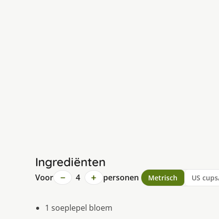
Ingrediënten
−
+
Voor
4
personen
Metrisch
US cups
1 soeplepel bloem