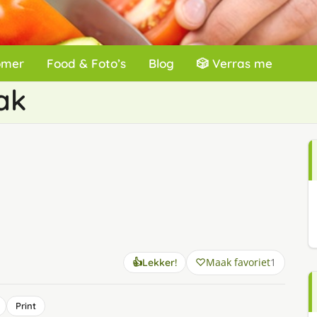
omer
Food & Foto’s
Blog
🎲 Verras me
ak
Maak favoriet
1
👍
Lekker!
Print