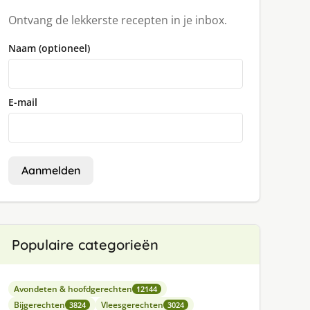
Ontvang de lekkerste recepten in je inbox.
Naam (optioneel)
E-mail
Aanmelden
Populaire categorieën
Avondeten & hoofdgerechten
12144
Bijgerechten
Vleesgerechten
3824
3024