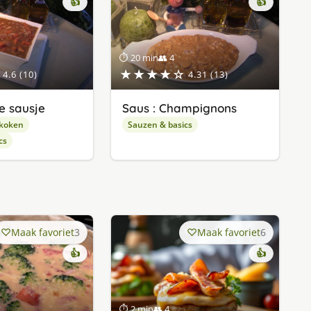
👍
👍
⏱ 20 min
👥 4
★★★★☆
4.6 (10)
4.31 (13)
e sausje
Saus : Champignons
 koken
Sauzen & basics
cs
Maak favoriet
3
Maak favoriet
6
👍
👍
⏱ 2 min
👥 4