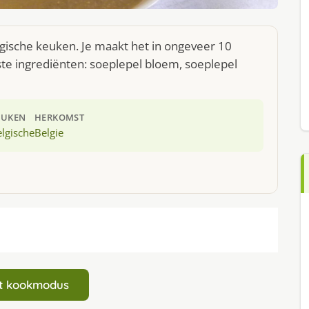
elgische keuken. Je maakt het in ongeveer 10
te ingrediënten: soeplepel bloem, soeplepel
EUKEN
HERKOMST
lgische
Belgie
art kookmodus