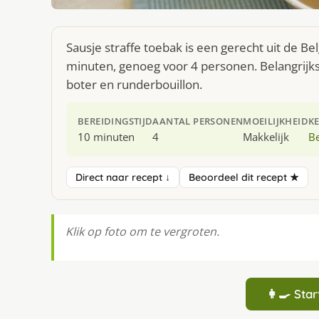
Sausje straffe toebak is een gerecht uit de B
minuten, genoeg voor 4 personen. Belangrijks
boter en runderbouillon.
BEREIDINGSTIJD
AANTAL PERSONEN
MOEILIJKHEID
K
10 minuten
4
Makkelijk
Be
Direct naar recept ↓
Beoordeel dit recept ★
Klik op foto om te vergroten.
👩‍🍳 St