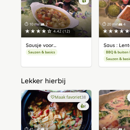
👍
⏱ 10 min
👥 2
⏱ 20 min
👥 4
★★★★☆
★★★★★
4.42 (12)
Sausje voor…
Saus : Lent
Sauzen & basics
BBQ & buiten
Sauzen & basi
Lekker hierbij
Maak favoriet
38
keer
👍
1
lekker
gevonden
⏱ 45 min
👥 4
⏱ 70 min
👥 4