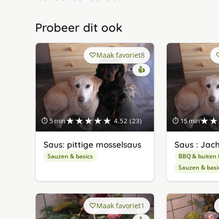
Probeer dit ook
Maak favoriet
8
👍
★★★★★
★★
⏱ 5 min
4.52 (23)
⏱ 15 min
Saus: pittige mosselsaus
Saus : Jac
Sauzen & basics
BBQ & buiten
Sauzen & basi
Maak favoriet
1