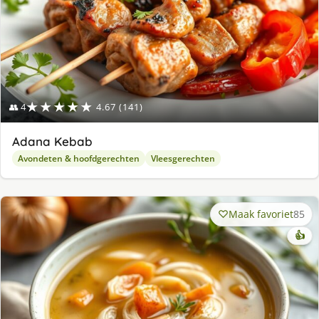
★★★★★
👥 4
4.67 (141)
Adana Kebab
Avondeten & hoofdgerechten
Vleesgerechten
Maak favoriet
85
👍