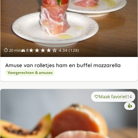
★★★★☆
⏱ 20 min
👥 8
4.34 (128)
Amuse van rolletjes ham en buffel mozzarella
Voorgerechten & amuses
Maak favoriet
14
👍