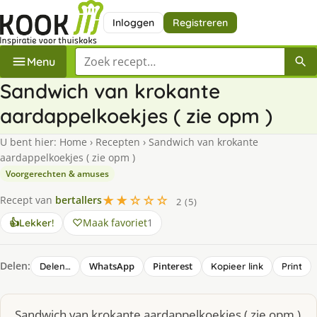
Inloggen
Registreren
Zoek een recept
Menu
Sandwich van krokante
aardappelkoekjes ( zie opm )
U bent hier:
Home
›
Recepten
›
Sandwich van krokante
aardappelkoekjes ( zie opm )
Voorgerechten & amuses
★★☆☆☆
Recept van
bertallers
2 (5)
Maak favoriet
1
👍
Lekker!
Delen:
WhatsApp
Pinterest
Delen…
Kopieer link
Print
Sandwich van krokante aardappelkoekjes ( zie opm )