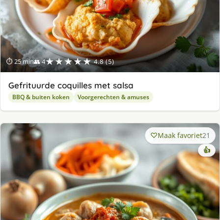
★★★★★
⏱ 25 min
👥 4
4.8 (5)
Gefrituurde coquilles met salsa
BBQ & buiten koken
Voorgerechten & amuses
Maak favoriet
21
👍