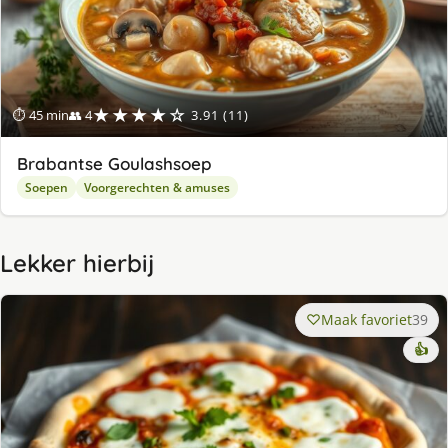
★★★★☆
⏱ 45 min
👥 4
3.91 (11)
Brabantse Goulashsoep
Soepen
Voorgerechten & amuses
Lekker hierbij
Maak favoriet
39
👍