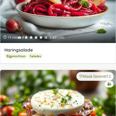
★★★★☆
⏱ 15 min
👥 4
3.89 (36)
Haringsalade
Bijgerechten
Salades
Maak favoriet
12
👍