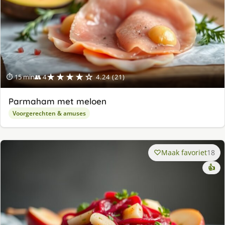
★★★★☆
⏱ 15 min
👥 4
4.24 (21)
Parmaham met meloen
Voorgerechten & amuses
Maak favoriet
18
👍