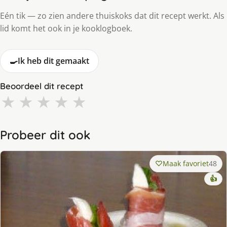
Eén tik — zo zien andere thuiskoks dat dit recept werkt. Als
lid komt het ook in je kooklogboek.
🍳
Ik heb dit gemaakt
Beoordeel dit recept
★
★
★
★
★
Probeer dit ook
Maak favoriet
48
👍