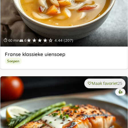
★★★★☆
⏱ 60 min
👥 6
4.44 (207)
Franse klassieke uiensoep
Soepen
Maak favoriet
25
👍