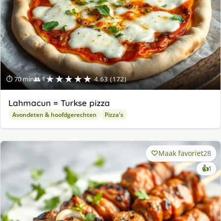
★★★★★
⏱ 70 min
👥 1
4.63 (172)
Lahmacun = Turkse pizza
Avondeten & hoofdgerechten
Pizza's
Maak favoriet
28
ke
👍
1
lek
ge