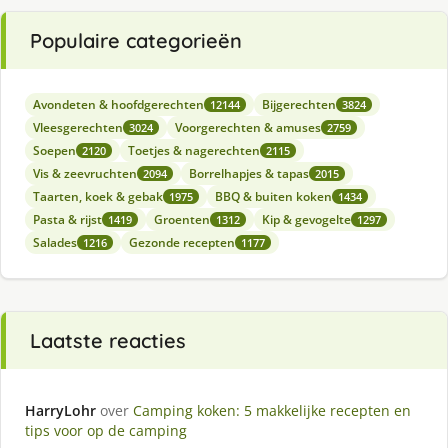
Populaire categorieën
Avondeten & hoofdgerechten
Bijgerechten
12144
3824
Vleesgerechten
Voorgerechten & amuses
3024
2759
Soepen
Toetjes & nagerechten
2120
2115
Vis & zeevruchten
Borrelhapjes & tapas
2094
2015
Taarten, koek & gebak
BBQ & buiten koken
1975
1434
Pasta & rijst
Groenten
Kip & gevogelte
1419
1312
1297
Salades
Gezonde recepten
1216
1177
Laatste reacties
HarryLohr
over
Camping koken: 5 makkelijke recepten en
tips voor op de camping