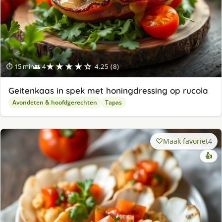
★★★★☆
⏱ 15 min
👥 4
4.25 (8)
Geitenkaas in spek met honingdressing op rucola
Avondeten & hoofdgerechten
Tapas
Maak favoriet
4
👍