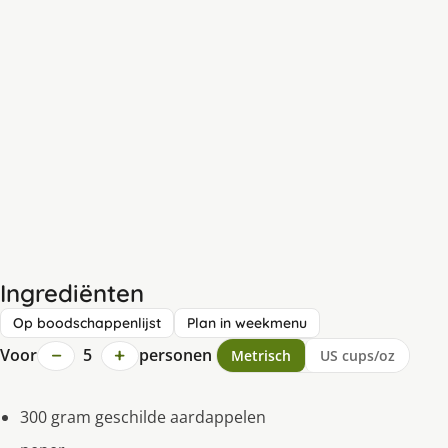
Ingrediënten
Op boodschappenlijst
Plan in weekmenu
−
+
Voor
5
personen
Metrisch
US cups/oz
300 gram geschilde aardappelen