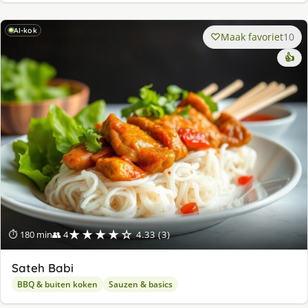
AI-kok
Maak favoriet
10
👍
★★★★☆
⏱ 180 min
👥 4
4.33 (3)
Sateh Babi
BBQ & buiten koken
Sauzen & basics