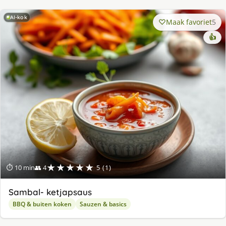
AI-kok
Maak favoriet
5
👍
★★★★★
⏱ 10 min
👥 4
5 (1)
Sambal- ketjapsaus
BBQ & buiten koken
Sauzen & basics