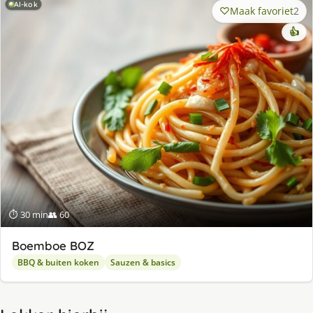
AI-kok
Maak favoriet
2
👍
⏱ 30 min
👥 60
Boemboe BOZ
BBQ & buiten koken
Sauzen & basics