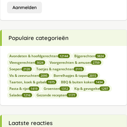
Aanmelden
Populaire categorieën
Avondeten & hoofdgerechten
Bijgerechten
12144
3824
Vleesgerechten
Voorgerechten & amuses
3024
2759
Soepen
Toetjes & nagerechten
2120
2115
Vis & zeevruchten
Borrelhapjes & tapas
2095
2015
Taarten, koek & gebak
BBQ & buiten koken
1975
1434
Pasta & rijst
Groenten
Kip & gevogelte
1419
1312
1297
Salades
Gezonde recepten
1216
1177
Laatste reacties