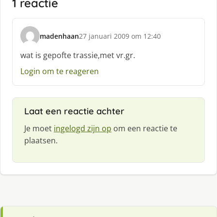
1 reactie
madenhaan
27 januari 2009 om 12:40
s
c
wat is gepofte trassie,met vr.gr.
h
Login om te reageren
r
e
e
f
Laat een reactie achter
:
Je moet
ingelogd zijn op
om een reactie te
plaatsen.