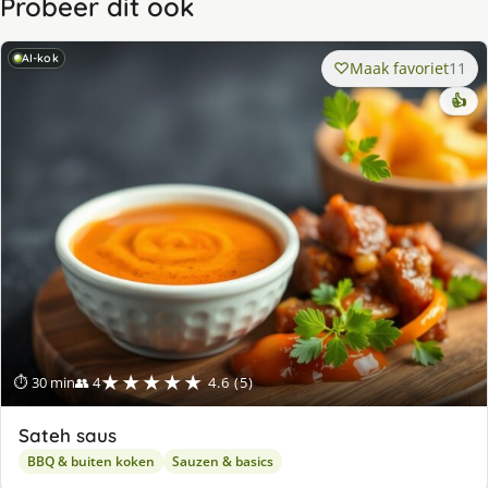
Probeer dit ook
AI-kok
Maak favoriet
11
👍
★★★★★
⏱ 30 min
👥 4
4.6 (5)
Sateh saus
BBQ & buiten koken
Sauzen & basics