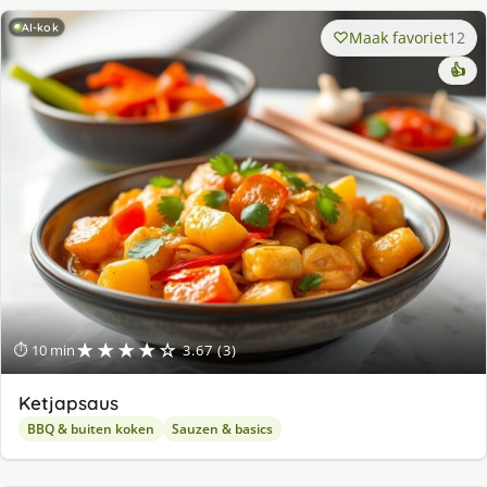
AI-kok
Maak favoriet
12
👍
★★★★☆
⏱ 10 min
3.67 (3)
Ketjapsaus
BBQ & buiten koken
Sauzen & basics