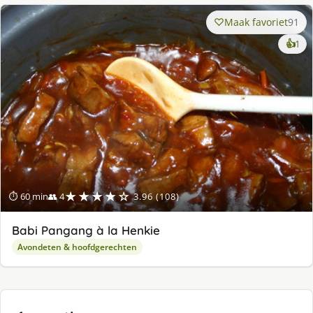
Maak favoriet
91
ke
👍
1
lek
ge
★★★★☆
⏱ 60 min
👥 4
3.96 (108)
Babi Pangang à la Henkie
Avondeten & hoofdgerechten