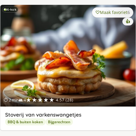
AI-kok
Maak favoriet
6
👍
★★★★★
⏱ 2 min
👥 4
4.57 (28)
Stoverij van varkenswangetjes
BBQ & buiten koken
Bijgerechten