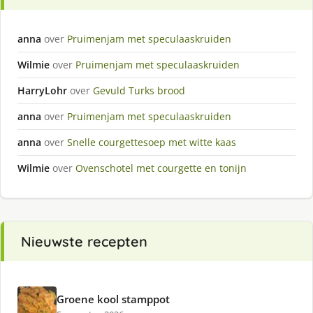
anna
over
Pruimenjam met speculaaskruiden
Wilmie
over
Pruimenjam met speculaaskruiden
HarryLohr
over
Gevuld Turks brood
anna
over
Pruimenjam met speculaaskruiden
anna
over
Snelle courgettesoep met witte kaas
Wilmie
over
Ovenschotel met courgette en tonijn
Nieuwste recepten
Groene kool stamppot