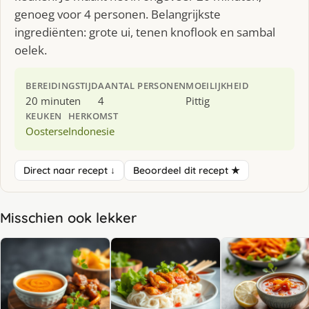
genoeg voor 4 personen. Belangrijkste
ingrediënten: grote ui, tenen knoflook en sambal
oelek.
BEREIDINGSTIJD
AANTAL PERSONEN
MOEILIJKHEID
20 minuten
4
Pittig
KEUKEN
HERKOMST
Oosterse
Indonesie
Direct naar recept ↓
Beoordeel dit recept ★
Misschien ook lekker