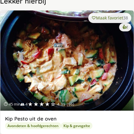
Lekker hierbij
Maak favoriet
38
ke
👍
1
lek
ge
★★★★☆
⏱ 45 min
👥 4
4.39 (96)
Kip Pesto uit de oven
Avondeten & hoofdgerechten
Kip & gevogelte