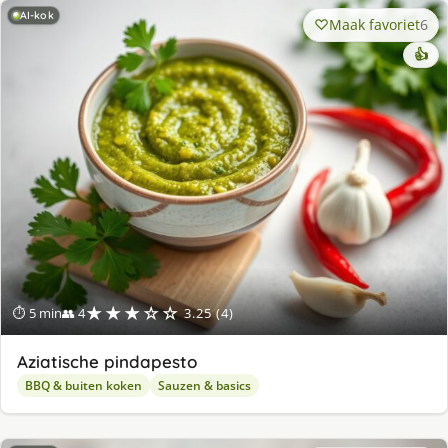
AI-kok
Maak favoriet
6
👍
★★★☆☆
⏱ 5 min
👥 4
3.25 (4)
Aziatische pindapesto
BBQ & buiten koken
Sauzen & basics