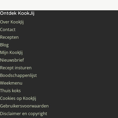
Ontdek KookJij
Over KookJij
Contact
Recepten
Blog
Mijn KookJij
Nieuwsbrief
Recept insturen
Boodschappenlijst
Weekmenu
Thuis koks
Cookies op KookJij
Gebruikersvoorwaarden
Disclaimer en copyright