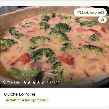
Maak favoriet
3
👍
★★★★☆
⏱ 70 min
👥 4
4.29 (45)
Quiche Lorraine
Avondeten & hoofdgerechten