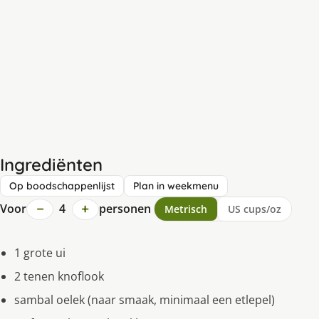
Ingrediënten
Op boodschappenlijst
Plan in weekmenu
−
+
Voor
4
personen
Metrisch
US cups/oz
1 grote ui
2 tenen knoflook
sambal oelek (naar smaak, minimaal een etlepel)