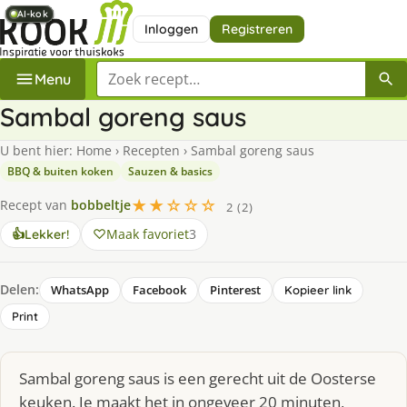
AI-kok
AI-kok
AI-kok
AI-kok
AI-kok
AI-kok
Inloggen
Registreren
Zoek een recept
Menu
Sambal goreng saus
U bent hier:
Home
›
Recepten
›
Sambal goreng saus
BBQ & buiten koken
Sauzen & basics
★★☆☆☆
Recept van
bobbeltje
2 (2)
Maak favoriet
3
👍
Lekker!
Delen:
WhatsApp
Facebook
Pinterest
Kopieer link
Print
Sambal goreng saus is een gerecht uit de Oosterse
keuken. Je maakt het in ongeveer 20 minuten,