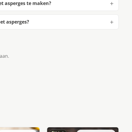
et asperges te maken?
et asperges?
taan.