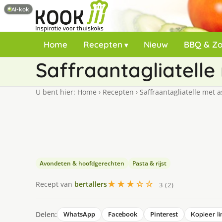
AI-kok
Home
Recepten
Nieuw
BBQ & Z
Saffraantagliatelle
U bent hier:
Home
›
Recepten
›
Saffraantagliatelle met 
Avondeten & hoofdgerechten
Pasta & rijst
★★★☆☆
Recept van
bertallers
3 (2)
Delen:
WhatsApp
Facebook
Pinterest
Kopieer li