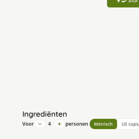
👩‍🍳 St
Ingrediënten
−
+
Voor
4
personen
Metrisch
US cups