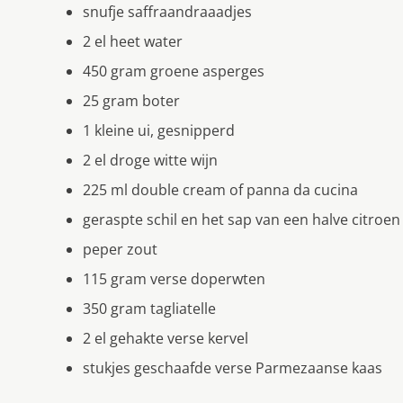
snufje saffraandraaadjes
2 el heet water
450 gram groene asperges
25 gram boter
1 kleine ui, gesnipperd
2 el droge witte wijn
225 ml double cream of panna da cucina
geraspte schil en het sap van een halve citroen
peper zout
115 gram verse doperwten
350 gram tagliatelle
2 el gehakte verse kervel
stukjes geschaafde verse Parmezaanse kaas