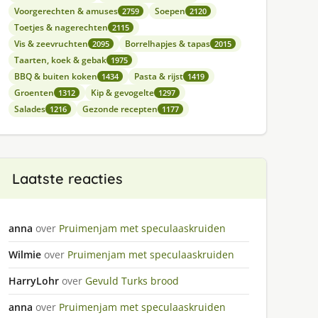
Voorgerechten & amuses
Soepen
2759
2120
Toetjes & nagerechten
2115
Vis & zeevruchten
Borrelhapjes & tapas
2095
2015
Taarten, koek & gebak
1975
BBQ & buiten koken
Pasta & rijst
1434
1419
Groenten
Kip & gevogelte
1312
1297
Salades
Gezonde recepten
1216
1177
Laatste reacties
anna
over
Pruimenjam met speculaaskruiden
Wilmie
over
Pruimenjam met speculaaskruiden
HarryLohr
over
Gevuld Turks brood
anna
over
Pruimenjam met speculaaskruiden