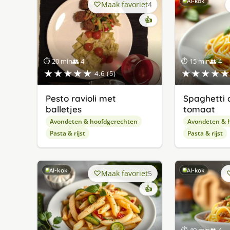
AI-kok
Maak favoriet
4
👍
⏱ 20 min
👥 4
⏱ 15 min
👥 4
★★★★★
★★★★★
4.6 (5)
Pesto ravioli met
Spaghetti a
balletjes
tomaat
Avondeten & hoofdgerechten
Avondeten & 
Pasta & rijst
Pasta & rijst
AI-kok
AI-kok
Maak favoriet
5
👍
⏱ 40 min
👥 4