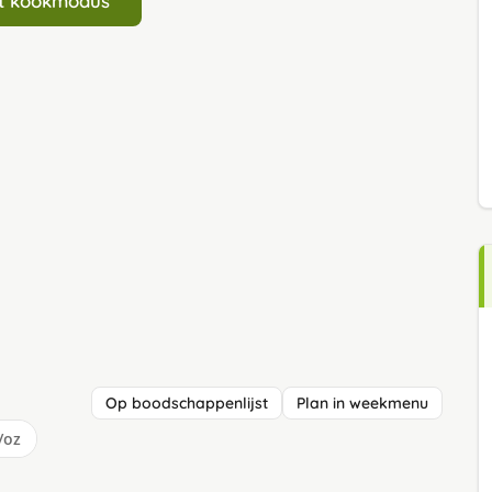
art kookmodus
Op boodschappenlijst
Plan in weekmenu
/oz