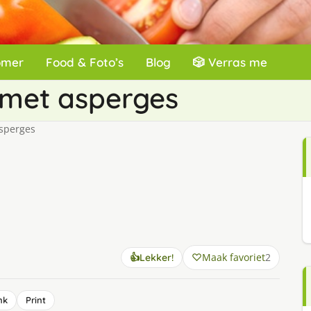
omer
Food & Foto’s
Blog
🎲 Verras me
 met asperges
asperges
Maak favoriet
2
👍
Lekker!
nk
Print