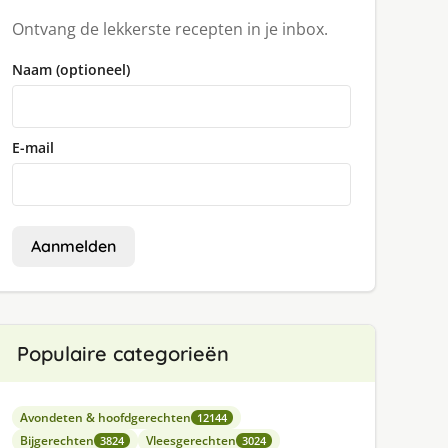
Ontvang de lekkerste recepten in je inbox.
Naam (optioneel)
E-mail
Aanmelden
Populaire categorieën
Avondeten & hoofdgerechten
12144
Bijgerechten
Vleesgerechten
3824
3024