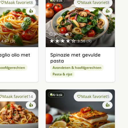
AI-kok
Maak favoriet
8
Maak favoriet
8
👍
👍
⏱ 30 min
👥 2
★★★★☆
4.67 (3)
3.56 (9)
glio olio met
Spinazie met gevulde
pasta
hoofdgerechten
Avondeten & hoofdgerechten
Pasta & rijst
AI-kok
Maak favoriet
14
Maak favoriet
5
👍
👍
⏱ 30 min
👥 3