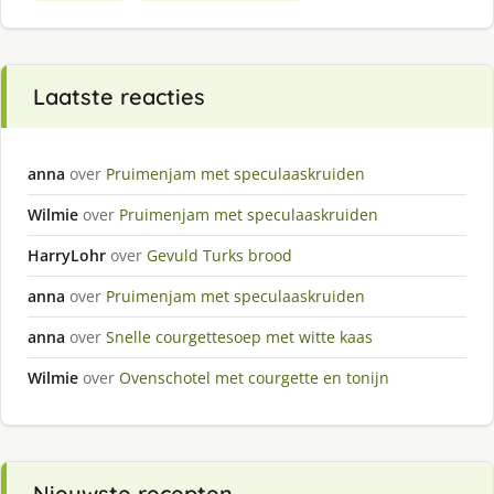
Laatste reacties
anna
over
Pruimenjam met speculaaskruiden
Wilmie
over
Pruimenjam met speculaaskruiden
HarryLohr
over
Gevuld Turks brood
anna
over
Pruimenjam met speculaaskruiden
anna
over
Snelle courgettesoep met witte kaas
Wilmie
over
Ovenschotel met courgette en tonijn
Nieuwste recepten