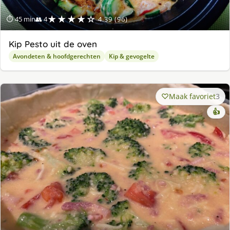
★★★★☆
⏱ 45 min
👥 4
4.39 (96)
Kip Pesto uit de oven
Avondeten & hoofdgerechten
Kip & gevogelte
Maak favoriet
3
👍