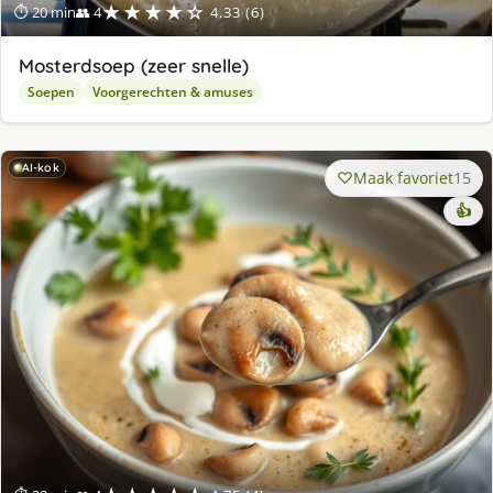
★★★★☆
⏱ 20 min
👥 4
4.33 (6)
Mosterdsoep (zeer snelle)
Soepen
Voorgerechten & amuses
AI-kok
Maak favoriet
15
👍