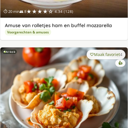
★★★★☆
⏱ 20 min
👥 8
4.34 (128)
Amuse van rolletjes ham en buffel mozzarella
Voorgerechten & amuses
AI-kok
Maak favoriet
4
👍