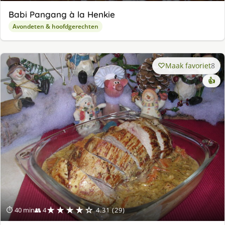
Babi Pangang à la Henkie
Avondeten & hoofdgerechten
Maak favoriet
8
👍
★★★★☆
⏱ 40 min
👥 4
4.31 (29)