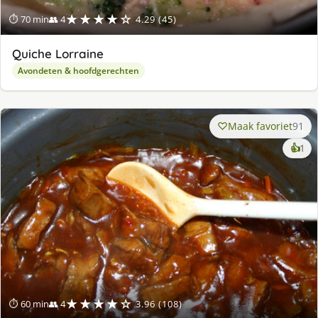
★★★★☆
⏱ 70 min
👥 4
4.29 (45)
Quiche Lorraine
Avondeten & hoofdgerechten
Maak favoriet
91
ke
👍
1
lek
ge
★★★★☆
⏱ 60 min
👥 4
3.96 (108)