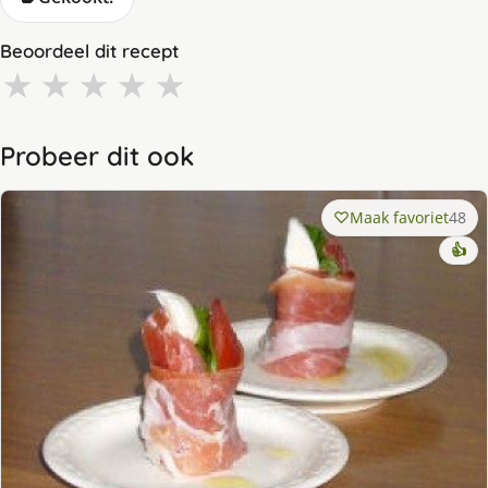
Beoordeel dit recept
★
★
★
★
★
Probeer dit ook
Maak favoriet
48
👍