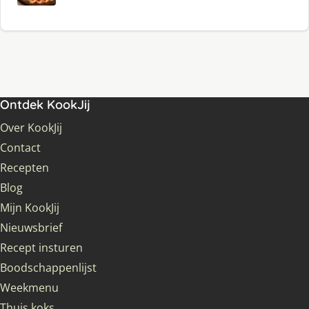
Ontdek KookJij
Over KookJij
Contact
Recepten
Blog
Mijn KookJij
Nieuwsbrief
Recept insturen
Boodschappenlijst
Weekmenu
Thuis koks