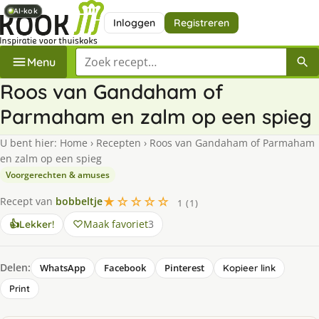
AI-kok
AI-kok
AI-kok
Inloggen
Registreren
Zoek een recept
Menu
Roos van Gandaham of
Parmaham en zalm op een spieg
U bent hier:
Home
›
Recepten
›
Roos van Gandaham of Parmaham
en zalm op een spieg
Voorgerechten & amuses
★☆☆☆☆
Recept van
bobbeltje
1 (1)
Maak favoriet
3
👍
Lekker!
Delen:
WhatsApp
Facebook
Pinterest
Kopieer link
Print