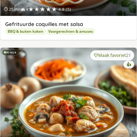
★★★★★
⏱ 25 min
👥 4
4.8 (5)
Gefrituurde coquilles met salsa
BBQ & buiten koken
Voorgerechten & amuses
AI-kok
Maak favoriet
21
👍