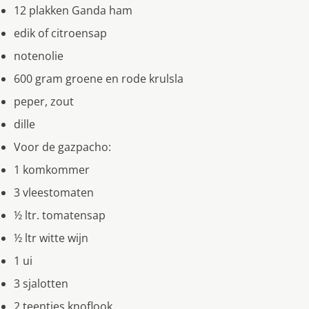
12 plakken Ganda ham
edik of citroensap
notenolie
600 gram groene en rode krulsla
peper, zout
dille
Voor de gazpacho:
1 komkommer
3 vleestomaten
½ ltr. tomatensap
½ ltr witte wijn
1 ui
3 sjalotten
2 teentjes knoflook