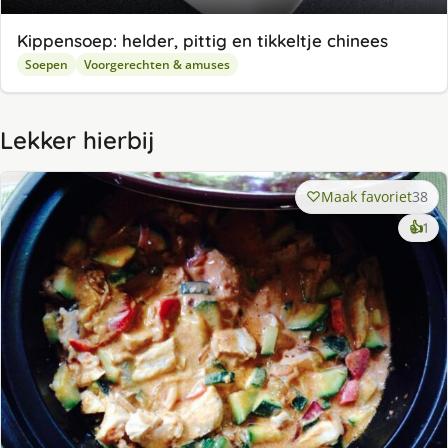
Kippensoep: helder, pittig en tikkeltje chinees
Soepen
Voorgerechten & amuses
Lekker hierbij
Maak favoriet
38
ke
👍
1
lek
ge