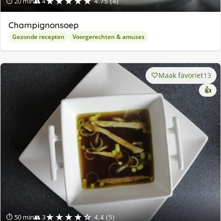
★★★★★
⏱ 20 min
👥 4
4.75 (4)
Champignonsoep
Gezonde recepten
Voorgerechten & amuses
Maak favoriet
13
👍
★★★★☆
⏱ 50 min
👥 3
4.4 (5)