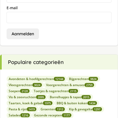
E-mail
Aanmelden
Populaire categorieën
Avondeten & hoofdgerechten
Bijgerechten
12144
3824
Vleesgerechten
Voorgerechten & amuses
3024
2759
Soepen
Toetjes & nagerechten
2120
2115
Vis & zeevruchten
Borrelhapjes & tapas
2095
2015
Taarten, koek & gebak
BBQ & buiten koken
1975
1434
Pasta & rijst
Groenten
Kip & gevogelte
1419
1312
1297
Salades
Gezonde recepten
1216
1177