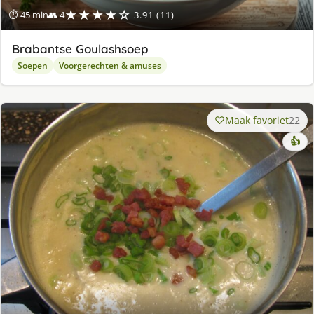
★★★★☆
⏱ 45 min
👥 4
3.91 (11)
Brabantse Goulashsoep
Soepen
Voorgerechten & amuses
Maak favoriet
22
👍