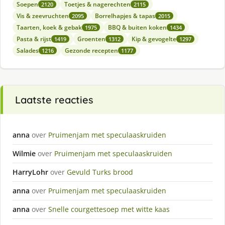
Soepen
Toetjes & nagerechten
2120
2115
Vis & zeevruchten
Borrelhapjes & tapas
2095
2015
Taarten, koek & gebak
BBQ & buiten koken
1975
1434
Pasta & rijst
Groenten
Kip & gevogelte
1419
1312
1297
Salades
Gezonde recepten
1216
1177
Laatste reacties
anna
over
Pruimenjam met speculaaskruiden
Wilmie
over
Pruimenjam met speculaaskruiden
HarryLohr
over
Gevuld Turks brood
anna
over
Pruimenjam met speculaaskruiden
anna
over
Snelle courgettesoep met witte kaas