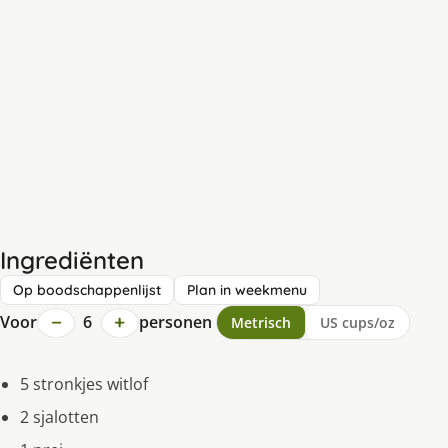
Ingrediënten
Op boodschappenlijst
Plan in weekmenu
−
+
Voor
6
personen
Metrisch
US cups/oz
5 stronkjes witlof
2 sjalotten