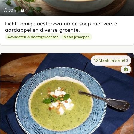
⏱ 30 min
👥 4
Licht romige oesterzwammen soep met zoete
aardappel en diverse groente.
Avondeten & hoofdgerechten
Maaltijdsoepen
Maak favoriet
0
👍