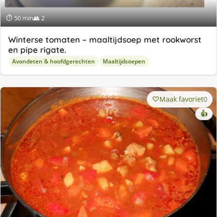
⏱ 50 min
👥 2
Winterse tomaten – maaltijdsoep met rookworst
en pipe rigate.
Avondeten & hoofdgerechten
Maaltijdsoepen
Maak favoriet
0
👍