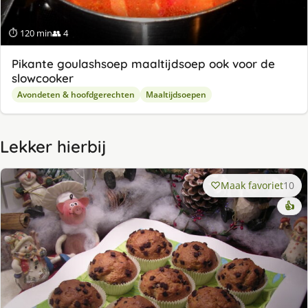
⏱ 120 min
👥 4
Pikante goulashsoep maaltijdsoep ook voor de
slowcooker
Avondeten & hoofdgerechten
Maaltijdsoepen
Lekker hierbij
Maak favoriet
10
👍