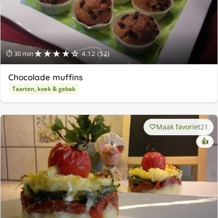
★★★★☆
⏱ 30 min
4.12 (52)
Chocolade muffins
Taarten, koek & gebak
Maak favoriet
21
👍