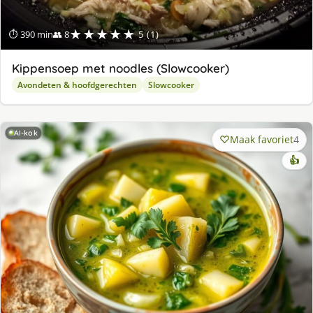
★★★★★
⏱ 390 min
👥 8
5 (1)
Kippensoep met noodles (Slowcooker)
Avondeten & hoofdgerechten
Slowcooker
AI-kok
Maak favoriet
4
👍