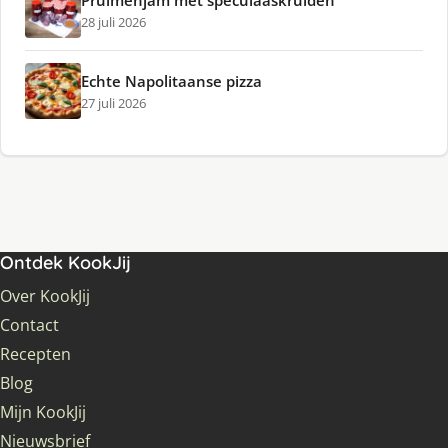
Pruimenjam met speculaaskruiden
28 juli 2026
Echte Napolitaanse pizza
27 juli 2026
Ontdek KookJij
Over KookJij
Contact
Recepten
Blog
Mijn KookJij
Nieuwsbrief