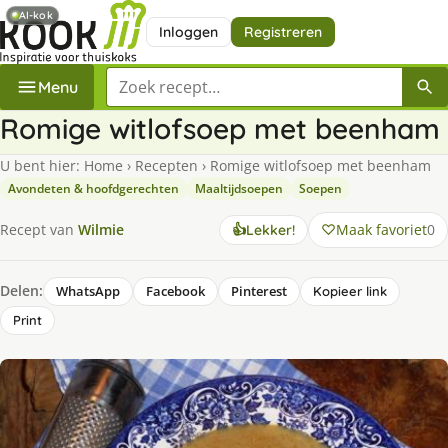
AI-kok
Inloggen
Registreren
Zoek een recept
Menu
Romige witlofsoep met beenham
U bent hier:
Home
›
Recepten
›
Romige witlofsoep met beenham
Avondeten & hoofdgerechten
Maaltijdsoepen
Soepen
Maak favoriet
0
Recept van
Wilmie
👍
Lekker!
Delen:
WhatsApp
Facebook
Pinterest
Kopieer link
Print