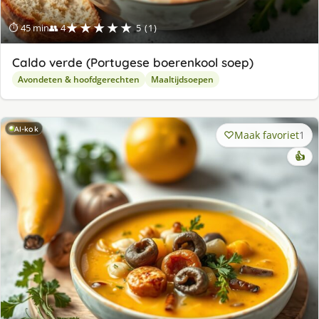
★★★★★
⏱ 45 min
👥 4
5 (1)
Caldo verde (Portugese boerenkool soep)
Avondeten & hoofdgerechten
Maaltijdsoepen
AI-kok
Maak favoriet
1
👍