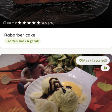
★★★★★
⏱ 60 min
4.5 (20)
Rabarber cake
Taarten, koek & gebak
Maak favoriet
3
👍