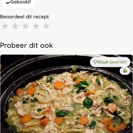
🍳
Gekookt!
Beoordeel dit recept
★
★
★
★
★
Probeer dit ook
Maak favoriet
1
👍