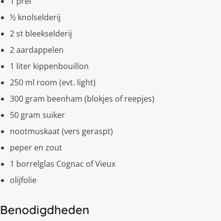
1 prei
½ knolselderij
2 st bleekselderij
2 aardappelen
1 liter kippenbouillon
250 ml room (evt. light)
300 gram beenham (blokjes of reepjes)
50 gram suiker
nootmuskaat (vers geraspt)
peper en zout
1 borrelglas Cognac of Vieux
olijfolie
Benodigdheden