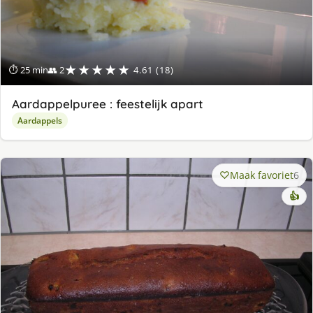
★★★★★
⏱ 25 min
👥 2
4.61 (18)
Aardappelpuree : feestelijk apart
Aardappels
Maak favoriet
6
👍