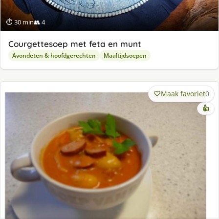
⏱ 30 min
👥 4
Courgettesoep met feta en munt
Avondeten & hoofdgerechten
Maaltijdsoepen
Maak favoriet
0
👍